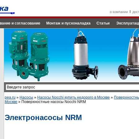
l
о компании
дос
вание и согласование
Монтаж и пусконаладка
Статьи
Эксплуатац
pea.ru
»
Насосы
»
Насосы Nocchi купить недорого в Москве
»
Поверхностны
Москве
» Поверхностные насосы Nocchi NRM
Электронасосы NRM