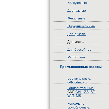
Колодезные
Дренажные
Фекальные
Циркуляционные
Для дизеля
Для масла
Для бассейнов
Мотопомпы
Промышленные насосы
Вертикальные
,
cdlk
.
cdm
.
vtp
Горизонтальные
CNP
CHL
,
ZS
,
SZ
,
WLT
,
MS
Консольно-
моноблочные
,