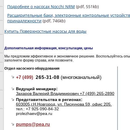
Подробнее о насосах Nocchi NRM
(pdf, 551kb)
Расширительные баки, электронные контрольные устройств
принадлежности
(pdf, 746kb)
Купить Поверхностные насосы для воды
Дополнительная информация, консультации, цены
Мы предложим эффективное и экономичное решение. Воспользуйтесь опыт
заполните форму справа, или позвоните.
Отдел насосного оборудования
(многоканальный)
+7 (499)
265-31-08
Ведущий менеджер:
Захаров Валерий Владимирович +7 (499) 265-2890
Представительства в регионах:
603005,г.Н.Новгород, ул. Пискунова 59, офис 205.
тел.: +7 925 090-84-32
prolezhaev@pea.ru
pumps@
pea.ru