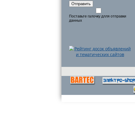
Отправить
Поставьте галочку длля отправки
данных