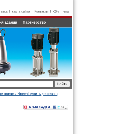
l
l
l
l
тавка
карта сайта
Контакты
-2%
eng
ия зданий
Партнерство
е насосы Nocchi купить дешево в