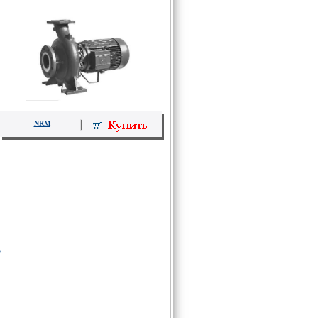
NRM
Ь