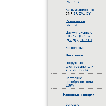
CNP NISO
Канализационные
CNP
SP
,
ZW
,
QY
Скважинные
CNP SJ
Циркуляционные:
(ЦНС и ЦНСГБ)
(Д и Д1)
,
CNP TD
Консольные
Фекальные
Погружные
электродвигатели
Franklin Electric
Частотные
преобразователи
ESPA
Насосные станции
Бытовые