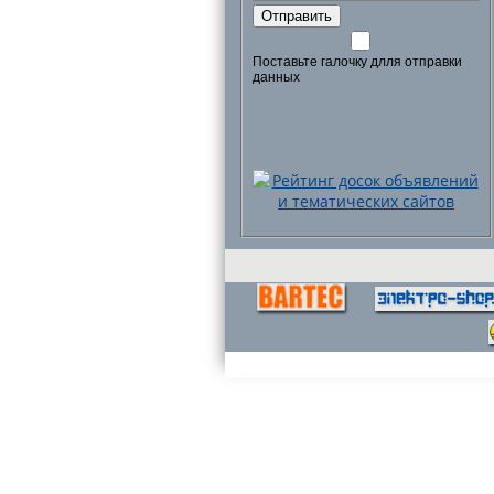
Отправить
Поставьте галочку длля отправки
данных