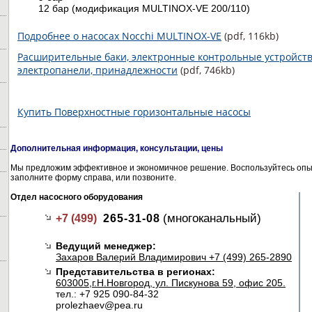
12 бар (модификация MULTINOX-VE 200/110)
Подробнее о насосах Nocchi MULTINOX-VE
(pdf, 116kb)
Расширительные баки, электронные контрольные устройств
электропанели, принадлежности
(pdf, 746kb)
Купить Поверхностные горизонтальные насосы
Дополнительная информация, консультации, цены
Мы предложим эффективное и экономичное решение. Воспользуйтесь опыт
заполните форму справа, или позвоните.
Отдел насосного оборудования
(многоканальный)
+7 (499)
265-31-08
Ведущий менеджер:
Захаров Валерий Владимирович +7 (499) 265-2890
Представительства в регионах:
603005,г.Н.Новгород, ул. Пискунова 59, офис 205.
тел.: +7 925 090-84-32
prolezhaev@pea.ru