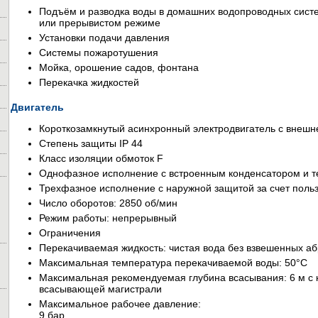
Подъём и разводка воды в домашних водопроводных сист
или прерывистом режиме
Установки подачи давления
Системы пожаротушения
Мойка, орошение садов, фонтана
Перекачка жидкостей
Двигатель
Короткозамкнутый асинхронный электродвигатель с внешн
Степень защиты IP 44
Класс изоляции обмоток F
Однофазное исполнение с встроенным конденсатором и т
Трехфазное исполнение с наружной защитой за счет поль
Число оборотов: 2850 об/мин
Режим работы: непрерывный
Ограничения
Перекачиваемая жидкость: чистая вода без взвешенных а
Максимальная температура перекачиваемой воды: 50°С
Максимальная рекомендуемая глубина всасывания: 6 м с
всасывающей магистрали
Максимальное рабочее давление:
9 бар