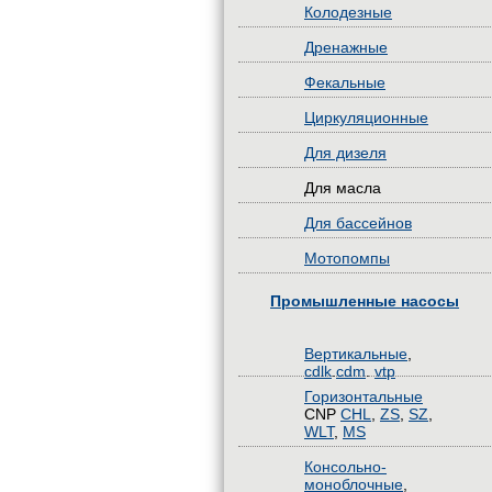
Колодезные
Дренажные
Фекальные
Циркуляционные
Для дизеля
Для масла
Для бассейнов
Мотопомпы
Промышленные насосы
Вертикальные
,
cdlk
.
cdm
.
vtp
Горизонтальные
CNP
CHL
,
ZS
,
SZ
,
WLT
,
MS
Консольно-
моноблочные
,