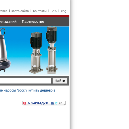
l
l
l
l
тавка
карта сайта
Контакты
-2%
eng
ия зданий
Партнерство
е насосы Nocchi купить дешево в