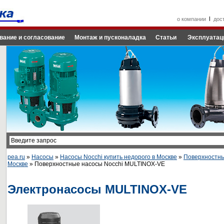
l
о компании
дос
вание и согласование
Монтаж и пусконаладка
Статьи
Эксплуатац
pea.ru
»
Насосы
»
Насосы Nocchi купить недорого в Москве
»
Поверхностны
Москве
» Поверхностные насосы Nocchi MULTINOX-VE
Электронасосы MULTINOX-VE