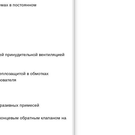
емах в постоянном
ей принудительной вентиляцией
еплозащитой в обмотках
зователя
бразивных примесей
 концевым обратным клапаном на