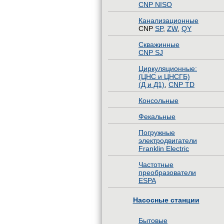
CNP NISO
Канализационные
CNP
SP
,
ZW
,
QY
Скважинные
CNP SJ
Циркуляционные:
(ЦНС и ЦНСГБ)
(Д и Д1)
,
CNP TD
Консольные
Фекальные
Погружные
электродвигатели
Franklin Electric
Частотные
преобразователи
ESPA
Насосные станции
Бытовые