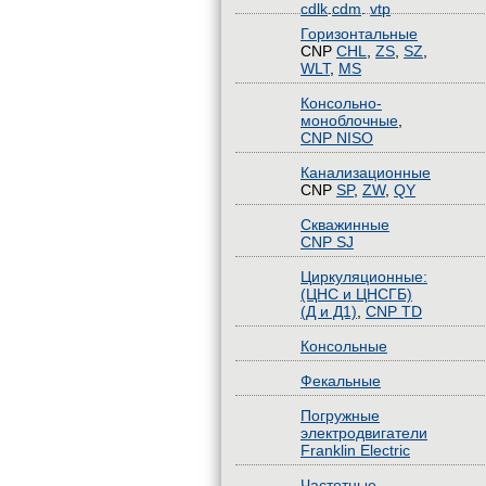
cdlk
.
cdm
.
vtp
Горизонтальные
CNP
CHL
,
ZS
,
SZ
,
WLT
,
MS
Консольно-
моноблочные
,
CNP NISO
Канализационные
CNP
SP
,
ZW
,
QY
Скважинные
CNP SJ
Циркуляционные:
(ЦНС и ЦНСГБ)
(Д и Д1)
,
CNP TD
Консольные
Фекальные
Погружные
электродвигатели
Franklin Electric
Частотные