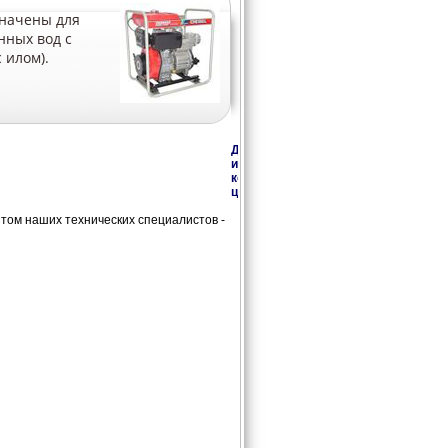
начены для
нных вод с
 илом).
Дополнительная
информация,
консультации,
цены
ом наших технических специалистов -