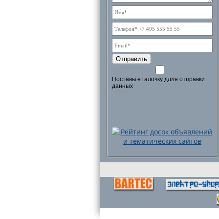
Отправить
Поставьте галочку длля отправки
данных