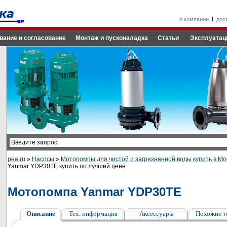
l
о компании
дос
вание и согласование
Монтаж и пусконаладка
Статьи
Эксплуатац
pea.ru
»
Насосы
»
Мотопомпы для чистой и загрязненной воды купить в Мо
Yanmar YDP30TE купить по лучшей цене
Мотопомпа Yanmar YDP30TE
Описание
Тех. информация
Аксессуары
Похожие т