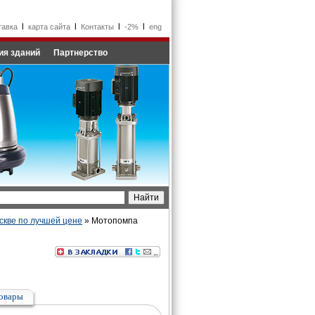
l
l
l
l
тавка
карта сайта
Контакты
-2%
eng
ия зданий
Партнерство
скве по лучшей цене
» Мотопомпа
овары