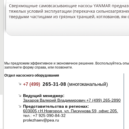
Сверхмощные самовсасывающие насосы YANMAR предназ
тяжелых условий эксплуатации (перекачка сильнозагрязне
твердыми частицами из грязных траншей, котлованов, ям с
Мы предложим эффективное и экономичное решение. Воспользуйтесь опыт
заполните форму справа, или позвоните.
Отдел насосного оборудования
(многоканальный)
+7 (499)
265-31-08
Ведущий менеджер:
Захаров Валерий Владимирович +7 (499) 265-2890
Представительства в регионах:
603005,г.Н.Новгород, ул. Пискунова 59, офис 205.
тел.: +7 925 090-84-32
prolezhaev@pea.ru