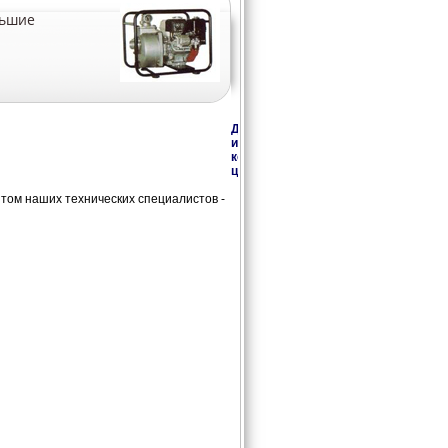
льшие
Дополнительная
информация,
консультации,
цены
ом наших технических специалистов -