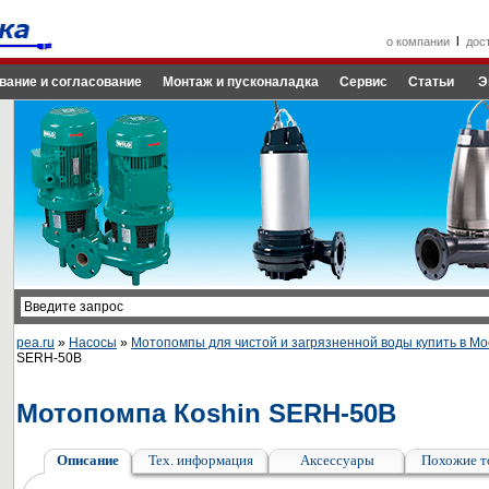
l
о компании
дос
вание и согласование
Монтаж и пусконаладка
Сервис
Статьи
Э
pea.ru
»
Насосы
»
Мотопомпы для чистой и загрязненной воды купить в Мо
SERH-50B
Мотопомпа Кoshin SERH-50B
Описание
Тех. информация
Аксессуары
Похожие т