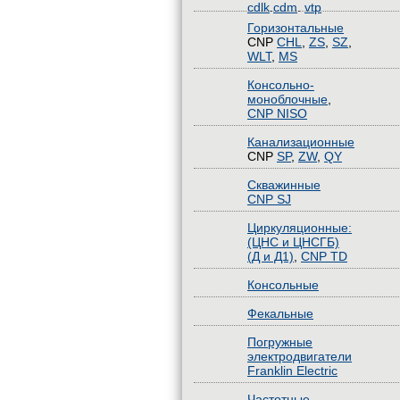
cdlk
.
cdm
.
vtp
Горизонтальные
CNP
CHL
,
ZS
,
SZ
,
WLT
,
MS
Консольно-
моноблочные
,
CNP NISO
Канализационные
CNP
SP
,
ZW
,
QY
Скважинные
CNP SJ
Циркуляционные:
(ЦНС и ЦНСГБ)
(Д и Д1)
,
CNP TD
Консольные
Фекальные
Погружные
электродвигатели
Franklin Electric
Частотные