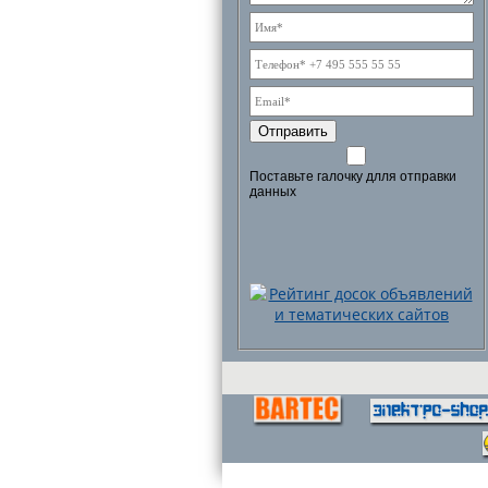
Отправить
Поставьте галочку длля отправки
данных