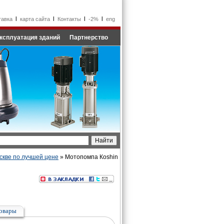
l
l
l
l
тавка
карта сайта
Контакты
-2%
eng
ксплуатация зданий
Партнерство
скве по лучшей цене
» Мотопомпа Кoshin
овары