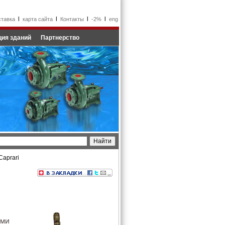
l
l
l
l
ставка
карта сайта
Контакты
-2%
eng
ия зданий
Партнерство
aprari
ыми