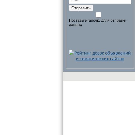
Отправить
Поставьте галочку длля отправки
данных