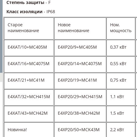
Степень защиты
- F
Класс изоляции
- IP68
Старое
Новое
Ном.
наименование
наименование
мощность
E4XAT/10+MC405M
E4XP20/9+MC405M
0,37 кВт
E4XAT/16+MC4075M
E4XP20/14+MC4075M
0,55 кВт
E4XAT/21+MC41M
E4XP20/19+MC41M
0,75 кВт
E4XAT/32+MCH415M
E4XP20/29+MCH415M
1,1 кВт
E4XAT/43+MCH42M
E4XP20/38+MCH42M
1,5 кВт
Новинка!
E4XP20/50+MCK43M
2,2 кВт