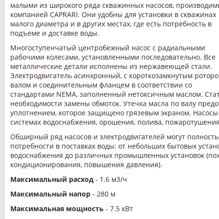
малыми из широкого ряда скважинных насосов, производим
компанией CAPRARI. Они удобны для установки в скважинах
малого диаметра и в других местах, где есть потребность в
подъеме и доставке воды.
Многоступенчатый центробежный насос с радиальными
рабочими колесами, установленными последовательно. Все
металлические детали исполнены из нержавеющей стали.
Электродвигатель асинхронный, с короткозамкнутым роторо
валом и соединительным фланцем в соответствии со
стандартами NEMA, заполненный нетоксичным маслом. Стат
необходимости замены обмоток. Утечка масла по валу пре
уплотнением, которое защищено грязевым экраном. Насос
системах водоснабжения, орошения, полива, пожаротушени
Обширный ряд насосов и электродвигателей могут полност
потребности в поставках воды: от небольших бытовых устан
водоснабжения до различных промышленных установок (по
кондиционирования, повышения давления).
Максимальный расход
- 1.6 м3/ч
Максимальный напор
- 280 м
Максимальная мощность
- 7.5 кВт