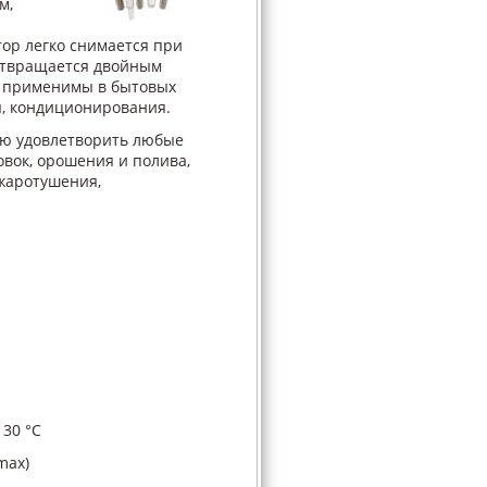
м,
ор легко снимается при
дотвращается двойным
ы применимы в бытовых
я, кондиционирования.
ью удовлетворить любые
овок, орошения и полива,
жаротушения,
 30 °С
(max)