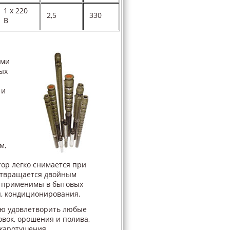
1 х 220
2,5
330
В
ыми
ых
 и
м,
ор легко снимается при
дотвращается двойным
ы применимы в бытовых
я, кондиционирования.
ью удовлетворить любые
овок, орошения и полива,
жаротушения,