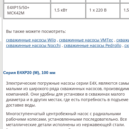
E4XP15/50+
1,5 кВт
1 х 220 В
1,
MCK42M
Вы также можете посмотреть:
скважинные насосы Wilo
,
скважинные насосы VMTec
,
скваж
скважинные насосы Nocchi
,
скважинные насосы Pedrollo
,
ск
Cерия E4XР20 (М), 100 мм
Электрические погружные насосы серии Е4Х, являются сам
малыми из широкого ряда скважинных насосов, производим
компанией. Они удобны для установки в скважинах малого
диаметра и в других местах, где есть потребность в подъеме
доставке воды.
Многоступенчатый центробежный насос с радиальными
рабочими колесами, установленными последовательно. Все
металлические детали исполнены из нержавеющей стали.