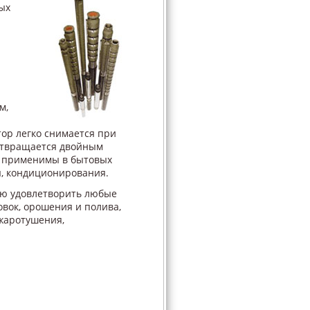
ых
м,
ор легко снимается при
дотвращается двойным
ы применимы в бытовых
я, кондиционирования.
ью удовлетворить любые
овок, орошения и полива,
жаротушения,