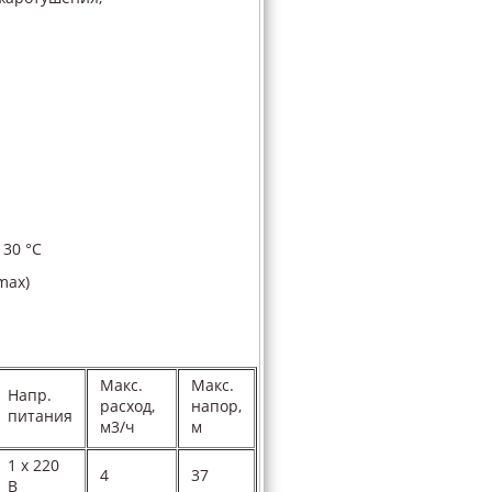
 30 °С
(max)
Макс.
Макс.
Напр.
расход,
напор,
питания
м3/ч
м
1 х 220
4
37
В