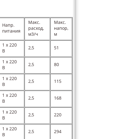
Макс.
Макс.
Напр.
расход,
напор,
питания
м3/ч
м
1 х 220
2,5
51
В
1 х 220
2,5
80
В
1 х 220
2,5
115
В
1 х 220
2,5
168
В
1 х 220
2,5
220
В
1 х 220
2,5
294
В