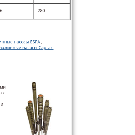
56
280
инные насосы ESPA
,
важинные насосы Caprari
ыми
ых
 и