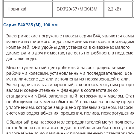
Новинка!
E4XP20/57+MCK43M
2,2 кВт
Cерия E4XР25 (М), 100 мм
Электрические погружные насосы серии Е4Х, являются сам
малыми из широкого ряда скважинных насосов, производим
компанией. Они удобны для установки в скважинах малого
диаметра и в других местах, где есть потребность в подъеме
доставке воды.
Многоступенчатый центробежный насос с радиальными
рабочими колесами, установленными последовательно. Все
металлические детали исполнены из нержавеющей стали.
Электродвигатель асинхронный, с короткозамкнутым роторо
валом и соединительным фланцем в соответствии со
стандартами NEMA, заполненный нетоксичным маслом. Стат
необходимости замены обмоток. Утечка масла по валу пре
уплотнением, которое защищено грязевым экраном. Насос
системах водоснабжения, орошения, полива, пожаротушени
Обширный ряд насосов и электродвигателей могут полност
потребности в поставках воды: от небольших бытовых устан
водоснабжения до различных промышленных установок (по