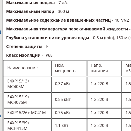
Максимальная подача
- 7 л/с
Максимальный напор
- 300 м
Максимальное содержание взвешенных частиц
- 40 г/м2
Максимальная температура перекачиваемой жидкости
-
i
Глубина установки ниже уровня воды
- 0.3 м (min), 150 м 
Степень защиты
- F
Класс изоляции
- IP68
Ном.
Напр.
Ма
Наименование
мощность
питания
м3
E4XP15/13+
0,37 кВт
1 х 220 В
1,
MC405M
E4XP15/19+
0,55 кВт
1 х 220 В
1,
MC4075M
E4XP15/26+ MC41M
0,75 кВт
1 х 220 В
1,
i
E4XP15/39+
1,1 кВт
1 х 220 В
1,
MCH415M