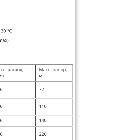
 30 °С
(max)
кс. расход,
Макс. напор,
/ч
м
56
72
56
110
56
140
56
220