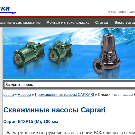
l
о компании
до
ование и согласование
Монтаж и пусконаладка
Статьи
Эксплуатац
pea.ru
»
Насосы
»
Промышленные насосы CAPRARI
» Скважинные насосы C
Скважинные насосы Caprari
Cерия E4XР15 (М), 100 мм
Электрические погружные насосы серии Е4Х, являются сам