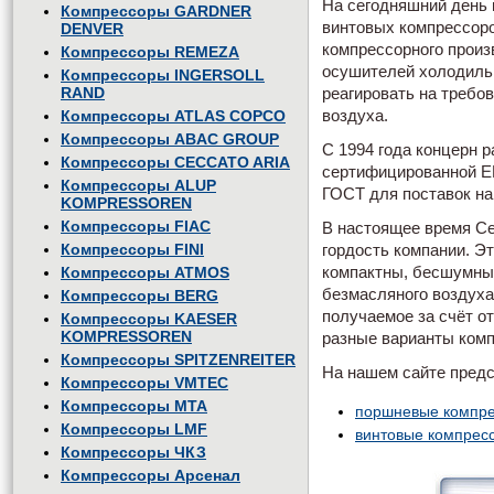
На сегодняшний день
Компрессоры GARDNER
винтовых компрессоро
DENVER
компрессорного произ
Компрессоры REMEZA
осушителей холодильн
Компрессоры INGERSOLL
RAND
реагировать на требов
Компрессоры ATLAS COPCO
воздуха.
Компрессоры ABAC GROUP
С 1994 года концерн 
Компрессоры CECCATO ARIA
сертифицированной EN
Компрессоры ALUP
ГОСТ для поставок на
KOMPRESSOREN
Компрессоры FIAC
В настоящее время
Ce
Компрессоры FINI
гордость компании. Э
Компрессоры ATMOS
компактны, бесшумны 
безмасляного воздуха
Компрессоры BERG
получаемое за счёт о
Компрессоры KAESER
KOMPRESSOREN
разные варианты комп
Компрессоры SPITZENREITER
На нашем сайте пред
Компрессоры VMTEC
Компрессоры MTA
поршневые компр
Компрессоры LMF
винтовые компрес
Компрессоры ЧКЗ
Компрессоры Арсенал