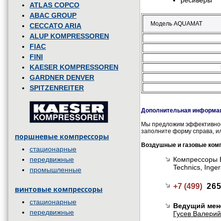
ресиверы
ATLAS COPCO
ABAC GROUP
Модель AQUAMAT
CECCATO ARIA
ALUP KOMPRESSOREN
FIAC
FINI
KAESER KOMPRESSOREN
GARDNER DENVER
SPITZENREITER
Дополнительная информац
Мы предложим эффективное 
заполните форму справа, и
поршневые компрессоры
Воздушные и газовые ком
стационарные
передвижные
Компрессоры B
Technics, Ing
промышленные
+7 (499)
265
винтовые компрессоры
стационарные
Ведущий мен
передвижные
Гусев Валерий