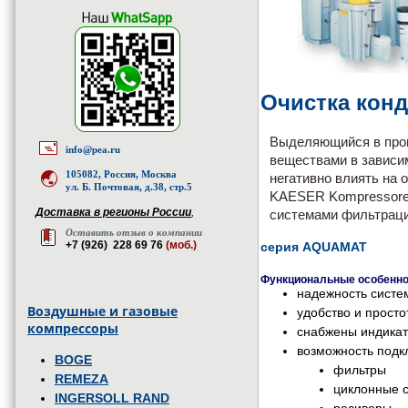
Очистка кон
Выделяющийся в проц
info@pea.ru
веществами в зависим
105082, Россия, Москва
негативно влиять на 
ул. Б. Почтовая, д.38, стр.5
KAESER Kompressoren
Доставка в регионы России
,
системами фильтраци
Оставить отзыв о компании
+7 (926) 228 69 76
(моб.)
серия AQUAMAT
Функциональные особенно
надежность систе
Воздушные и газовые
удобство и просто
компрессоры
снабжены индикат
возможность подк
BOGE
фильтры
REMEZA
циклонные 
INGERSOLL RAND