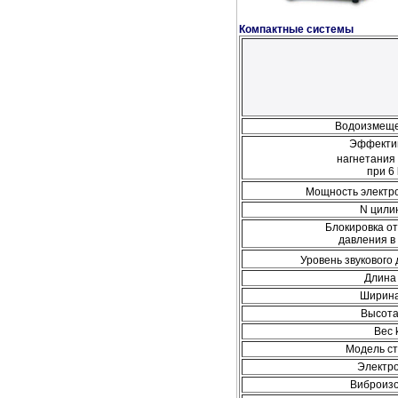
Компактные системы
Водоизмеще
Эффекти
нагнетания
при 6 
Мощность электр
N цили
Блокировка о
давления в
Уровень звукового
Длина
Ширин
Высот
Вес 
Модель с
Электр
Виброиз