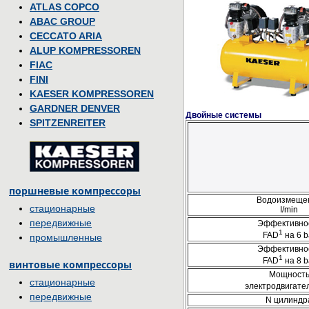
ATLAS COPCO
ABAC GROUP
CECCATO ARIA
ALUP KOMPRESSOREN
FIAC
FINI
KAESER KOMPRESSOREN
GARDNER DENVER
Двойные системы
SPITZENREITER
поршневые компрессоры
Водоизмеще
стационарные
I/min
передвижные
Эффективно
1
FAD
на 6 b
промышленные
Эффективно
1
FAD
на 8 b
винтовые компрессоры
Мощност
стационарные
электродвигате
передвижные
N цилиндр