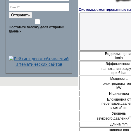
Системы, смонтированные на 
Отправить
Поставьте галочку длля отправки
данных
Водоизмещени
I/min
Эффективност
нагнетания возду
при 6 bar
Мощность
электродвигате
kW
N цилиндра
Блокировка от
перепадов давле
в сети/min
Уровень
звукового давления
Длина mm
Ширина mm