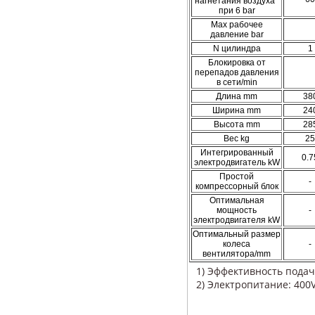
нагнетания воздуха
при 6 bar
Max рабочее
давление bar
N цилиндра
1
Блокировка от
перепадов давления
в сети/min
Длина mm
38
Ширина mm
24
Высота mm
28
Вес kg
25
Интегрированный
0.7
электродвигатель kW
Простой
-
компрессорный блок
Оптимальная
мощность
-
электродвигателя kW
Оптимальный размер
колеса
-
вентилятора/mm
1) Эффективность подач
2) Электропитание: 400V,