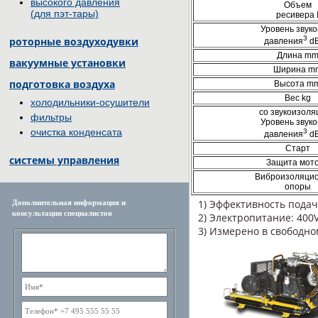
высокого давления
Объем
(для пэт-тары)
ресивера 
Уровень звуко
3
роторные воздуходувки
давления
dB
Длина m
вакуумные установки
Ширина m
подготовка воздуха
Высота m
Вес kg
холодильники-осушители
со звукоизоля
фильтры
Уровень звуко
очистка конденсата
3
давления
dB
Старт
системы управления
Защита мот
Виброизоляци
опоры
1) Эффективность подач
Дополнительная информация и
консультации специалистов
2) Электропитание: 400V,
3) Измерено в свободно