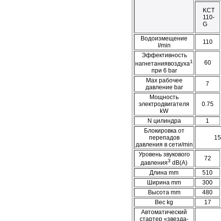
KCT
110-
G
Водоизмещение
110
I/min
Эффективность
1
60
нагнетаниявоздуха
при 6 bar
Max рабочее
7
давление bar
Мощность
электродвигателя
0.75
kW
N цилиндра
1
Блокировка от
перепадов
15
давления в сети/min
Уровень звукового
72
3
давления
dB(A)
Длина mm
510
Ширина mm
300
Высота mm
480
Вес kg
17
Автоматический
стартер «звезда-