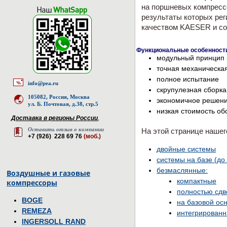
на поршневых компрессо
результаты которых рег
качеством KAESER и со
Функциональные особенности
модульный принцип 
точная механическа
полное испытание
info@pea.ru
скрупулезная сборка
105082, Россия, Москва
экономичное решен
ул. Б. Почтовая, д.38, стр.5
низкая стоимость о
Доставка в регионы России
,
Оставить отзыв о компании
На этой странице наше
+7 (926) 228 69 76
(моб.)
двойные системы
системы на базе (до
безмаслянные:
Воздушные и газовые
компактные
компрессоры
полностью сд
BOGE
на базовой ос
REMEZA
интегрирован
INGERSOLL RAND