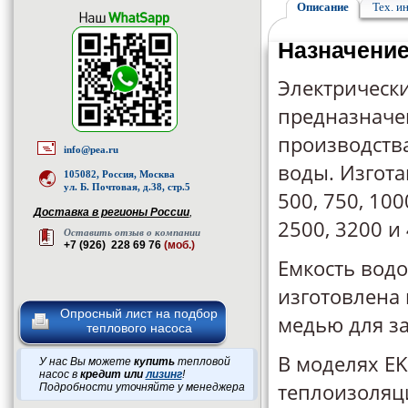
Описание
Тех. и
Назначени
Электрически
предназначе
производств
info@pea.ru
воды. Изгот
105082, Россия, Москва
ул. Б. Почтовая, д.38, стр.5
500, 750, 100
Доставка в регионы России
,
2500, 3200 и
Оставить отзыв о компании
+7 (926) 228 69 76
(моб.)
Емкость водо
изготовлена 
Опросный лист на подбор
медью для з
теплового насоса
В моделях EK
У нас Вы можете
купить
тепловой
насос в
кредит или
лизинг
!
теплоизоляц
Подробности уточняйте у менеджера