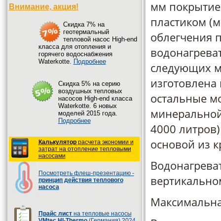
мм покрытие
Внимание, акция!
пластиком (м
Cкидка 7% на
геотермальный
облегчения п
тепловой насос High-end
класса для отопления и
водонагрева
горячего водоснабжения
Waterkotte.
Подробнее
следующих м
изготовлена 
Cкидка 5% на серию
воздушных тепловых
остальные м
насосов High-end класса
Waterkotte. 6 новых
минеральной 
моделей 2015 года.
Подробнее
4000 литров)
основой из к
Калькулятор
расчета экономии и
затрат на отопление тепловыми
насосами
Водонагреват
Посмотреть флеш-презентацию -
вертикально
принцип действия теплового
насоса
Максимальная
Прайс лист
на тепловые насосы
VMtec HI-Thermo
(Германия) 2024