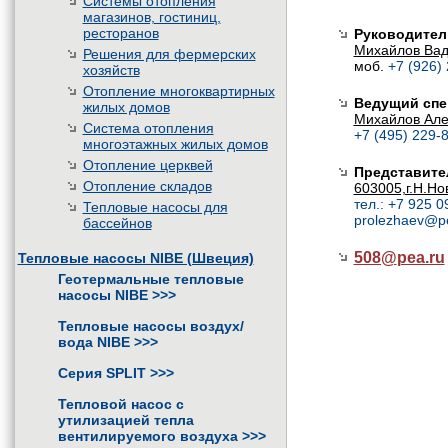
Системы отопления
магазинов, гостиниц,
ресторанов
Руководител
Михайлов Ва
Решения для фермерских
моб.
+7 (926)
хозяйств
Отопление многоквартирных
Ведущий спе
жилых домов
Михайлов Але
Система отопления
+7 (495) 229-8
многоэтажных жилых домов
Отопление церквей
Представите
Отопление складов
603005,г.Н.Но
тел.: +7 925 0
Тепловые насосы для
prolezhaev@p
бассейнов
508@
pea.ru
Тепловые насосы NIBE (Швеция)
Геотермальные тепловые
насосы NIBE
>>>
Тепловые насосы воздух/
вода NIBE
>>>
Серия SPLIT
>>>
Тепловой насос с
утилизацией тепла
вентилируемого воздуха
>>>