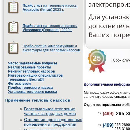
электропроиз
Прайс лист
на тепловые насосы
Aquapolis
(Китай) 2023 г.
Для установк
дополнительн
Прайс лист
на тепловые насосы
Viessmann
(Германия) 2020 г.
Ваших потре
Прайс-лист на комплектующие и
аксессуары для тепловых насосов
Срок служ
Часто задаваемые вопросы
Реализованные проекты
Рейтинг тепловых насосов
Интервью наших специалистов
телеканалу Вести24
Фотогалерея
Дополнительная информац
Подбор теплового насоса
Установка теплового насоса
Мы предложим эффективное
заполните форму справа, и
Применение тепловых насосов
Отдел геотермального об
Геотермальное отопление
частных загородных домов
(499)
265-3
Отопление производственных
помещений и предприятий
(499)
265-2890
265-3180