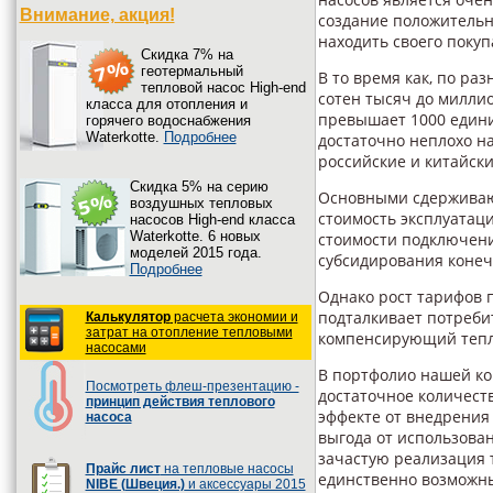
Внимание, акция!
создание положительн
находить своего покуп
Cкидка 7% на
геотермальный
В то время как, по ра
тепловой насос High-end
сотен тысяч до милли
класса для отопления и
превышает 1000 едини
горячего водоснабжения
Waterkotte.
Подробнее
достаточно неплохо н
российские и китайск
Cкидка 5% на серию
Основными сдерживаю
воздушных тепловых
стоимость эксплуатац
насосов High-end класса
Waterkotte. 6 новых
стоимости подключени
моделей 2015 года.
субсидирования конеч
Подробнее
Однако рост тарифов 
подталкивает потреби
Калькулятор
расчета экономии и
затрат на отопление тепловыми
компенсирующий тепл
насосами
В портфолио нашей ко
Посмотреть флеш-презентацию -
достаточное количест
принцип действия теплового
эффекте от внедрения 
насоса
выгода от использова
зачастую реализация 
Прайс лист
на тепловые насосы
единственно возможны
NIBE (Швеция.)
и аксессуары 2015