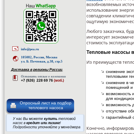
возобновляемых источ
использование энерги
совпадении климатиче
ощутимую экономическ
Любого заказчика, буд
интересует экономичес
стоимость эксплуатац
info@pea.ru
Тепловые насосы в
105082, Россия, Москва
Из преимуществ тепло
ул. Б. Почтовая, д.38, стр.5
Доставка в регионы России
,
снижение экс
тепловыми ге
Оставить отзыв о компании
+7 (926) 228 69 76
(моб.)
снижение в ч
помещений и 
возможность и
для кондицио
Опросный лист на подбор
возможность 
теплового насоса
отсутствие об
гарантийный с
У нас Вы можете
купить
тепловой
насос в
кредит или лизинг
!
Подробности уточняйте у менеджера
Конечно, информирова
насосов является очен