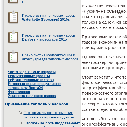
г.
В качестве показател
«Лукойл» на объездно
Прайс лист
на тепловые насосы
том, что сравнивались
Waterkotte (Германия)
2015г.
только на одном, «эн
насосов, а на втором,
Прайс лист
на тепловые насосы
При экономическом об
Danfoss
и аксессуары 2015 г.
годовой экономии на п
приводили к расчётном
Прайс-лист на комплектующие и
Однако опыт эксплуат
аксессуары для тепловых насосов
электроэнергии приве
экономии и срок окупа
Часто задаваемые вопросы
Реализованные проекты
Стоит заметить, что 
Рейтинг тепловых насосов
факторов: высокая сто
Интервью наших специалистов
энергоэффективной за
телеканалу Вести24
Фотогалерея
поверхностного отопл
Установка теплового насоса
автозаправочного ком
не секрет, что для то
Применение тепловых насосов
соответствующим обра
Геотермальное отопление
частных загородных домов
Хотелось бы также ак
Отопление производственных
энергоэффективных реш