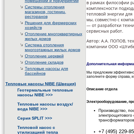
помещений и предприятий
в рамках философии р
Системы отопления
комплексности подход
магазинов, гостиниц,
тепловой энергии для
ресторанов
мы, совместно с комп
Решения для фермерских
— от разработки техн
хозяйств
сервисных работ.
Отопление многоквартирных
жилых домов
Автор: А.А. ПОПОВ, т
Система отопления
компании ООО «Штибе
многоэтажных жилых домов
Отопление церквей
Отопление складов
Дополнительная информац
Тепловые насосы для
Мы предложим эффективное
бассейнов
заполните форму справа, и
Тепловые насосы NIBE (Швеция)
Описание отдела
Геотермальные тепловые
насосы NIBE
>>>
Электрооборудование, про
Тепловые насосы воздух/
вода NIBE
>>>
Производство, по
электрощитового 
Серия SPLIT
>>>
трансформаторов,
Тепловой насос с
+7 (495) 229-85
утилизацией тепла