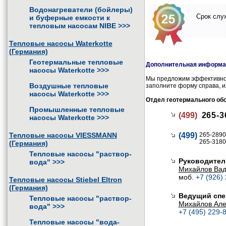
Водонагреватели (бойлеры)
Срок служ
и буферные емкости к
тепловым насосам NIBE
>>>
Тепловые насосы Waterkotte
(Германия)
Геотермальные тепловые
Дополнительная информац
насосы Waterkotte
>>>
Мы предложим эффективное
Воздушные тепловые
заполните форму справа, и
насосы Waterkotte
>>>
Отдел геотермального об
Промышленные тепловые
(499)
265-3
насосы Waterkotte
>>>
Тепловые насосы VIESSMANN
(499)
265-2890
265-3180
(Германия)
Тепловые насосы "раствор-
Руководител
вода"
>>>
Михайлов Ва
моб.
+7 (926)
Тепловые насосы Stiebel Eltron
(Германия)
Ведущий спе
Тепловые насосы "раствор-
Михайлов Але
вода"
>>>
+7 (495) 229-8
Тепловые насосы "вода-