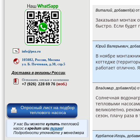
Виталий
, добавил/(а) о
Заказывал монтаж о
быстро. Если будет 
Юрий Валерьевич
, доба
info@pea.ru
В ноябре монтажник
105082, Россия, Москва
коттедже (территор
ул. Б. Почтовая, д.38, стр.5
работает отлично. Я
Доставка в регионы России
,
Оставить отзыв о компании
+7 (926) 228 69 76
(моб.)
Владимир
, добавил/(а) 
Солнечная водонагр
тепловыми насосами
Опросный лист на подбор
великолепно, реком
теплового насоса
сезон, плачу раза 
У нас Вы можете
купить
тепловой
насос в
кредит или
лизинг
!
Подробности уточняйте у менеджера
Курбатов Игорь
, добав