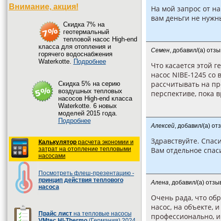
Внимание, акция!
На мой запрос от н
вам деньги не нужн
Cкидка 7% на
геотермальный
тепловой насос High-end
класса для отопления и
Семен
, добавил/(а) отз
горячего водоснабжения
Waterkotte.
Подробнее
Что касается этой г
насос NIBE-1245 со 
рассчитывать на п
Cкидка 5% на серию
воздушных тепловых
перспективе, пока в
насосов High-end класса
Waterkotte. 6 новых
моделей 2015 года.
Подробнее
Алексей
, добавил/(а) о
Здравствуйте. Спаси
Калькулятор
расчета экономии и
затрат на отопление тепловыми
Вам отдельное спаси
насосами
Посмотреть флеш-презентацию -
принцип действия теплового
Алена
, добавил/(а) отз
насоса
Очень рада, что обр
насос, на объекте, 
Прайс лист
на тепловые насосы
профессионально, и
VMtec HI-Thermo
(Германия) 2024