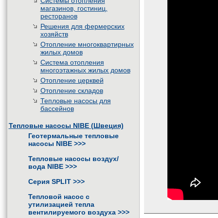
Системы отопления
магазинов, гостиниц,
ресторанов
Решения для фермерских
хозяйств
Отопление многоквартирных
жилых домов
Система отопления
многоэтажных жилых домов
Отопление церквей
Отопление складов
Тепловые насосы для
бассейнов
Тепловые насосы NIBE (Швеция)
Геотермальные тепловые
насосы NIBE
>>>
Тепловые насосы воздух/
вода NIBE
>>>
Серия SPLIT
>>>
Тепловой насос с
утилизацией тепла
вентилируемого воздуха
>>>