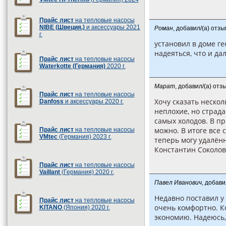
Прайс лист
на тепловые насосы
NIBE (Швеция.)
и аксессуары 2021
Роман
, добавил/(а) отз
г.
установил в доме ге
надеяться, что и да
Прайс лист
на тепловые насосы
Waterkotte (Германия)
2020 г.
Марат
, добавил/(а) отз
Прайс лист
на тепловые насосы
Хочу сказать неско
Danfoss
и аксессуары 2020 г.
неплохие, но страда
самых холодов. В п
можно. В итоге все 
Прайс лист
на тепловые насосы
VMtec
(Германия) 2023 г.
теперь могу удалён
Константин Соколов
Прайс лист
на тепловые насосы
Vaillant
(Германия) 2020 г.
Павел Иванович
, добави
Недавно поставил у 
Прайс лист
на тепловые насосы
очень комфортно. К
KITANO
(Япония) 2020 г.
экономию. Надеюсь,