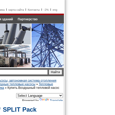
l
l
l
l
авка
карта сайта
Контакты
-2%
eng
я зданий
Партнерство
сосы, автономная система отопления
ушные тепловые насосы
»
Тепловые
ика
» Купить Воздушный тепловой насос
Powered by
Translate
 SPLIT Pack