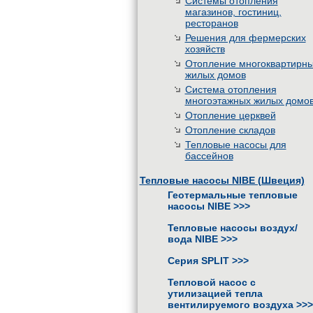
Системы отопления
магазинов, гостиниц,
ресторанов
Решения для фермерских
хозяйств
Отопление многоквартирн
жилых домов
Система отопления
многоэтажных жилых домо
Отопление церквей
Отопление складов
Тепловые насосы для
бассейнов
Тепловые насосы NIBE (Швеция)
Геотермальные тепловые
насосы NIBE
>>>
Тепловые насосы воздух/
вода NIBE
>>>
Серия SPLIT
>>>
Тепловой насос с
утилизацией тепла
вентилируемого воздуха
>>>