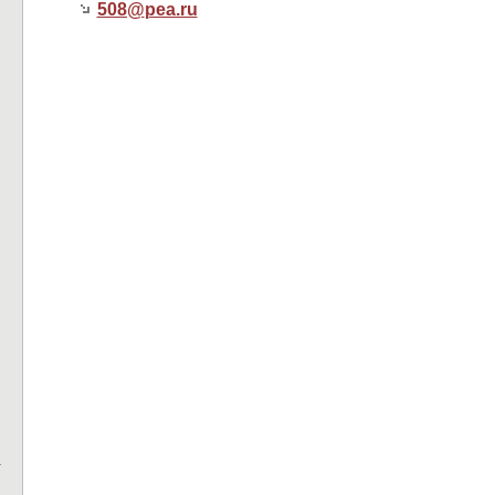
508@
pea.ru
о