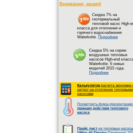
Внимание, акция!
Cкидка 7% на
геотермальный
тепловой насос High-e
класса для отопления и
горячего водоснабжения
Waterkotte.
Подробнее
Cкидка 5% на серию
воздушных тепловых
насосов High-end класс
Waterkotte. 6 новых
моделей 2015 года.
Подробнее
Калькулятор
расчета экономии 
затрат на отопление тепловыми
насосами
Посмотреть флеш-презентацию 
принцип действия теплового
насоса
Прайс лист
на тепловые насос
VMtec HI-Thermo
(Германия) 20