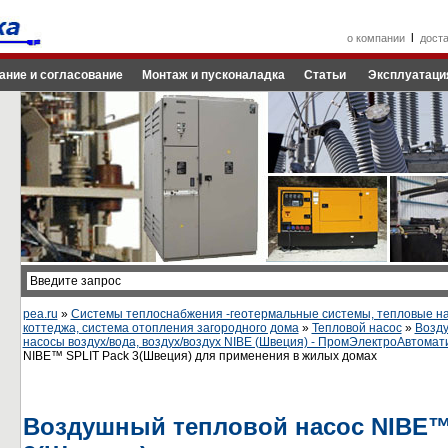
l
о компании
дост
ание и согласование
Монтаж и пусконаладка
Статьи
Эксплуатаци
pea.ru
»
Системы теплоснабжения -геотермальные системы, тепловые на
коттеджа, система отопления загородного дома
»
Тепловой насос
»
Возд
насосы воздух/вода, воздух/воздух NIBE (Швеция) - ПромЭлектроАвтомат
NIBE™ SPLIT Pack 3(Швеция) для применения в жилых домах
Воздушный тепловой насос NIBE™