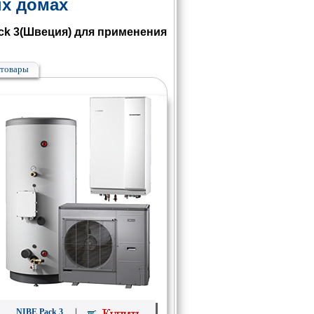
ых домах
ck 3(Швеция) для применения
товары
NIBE Pack 3