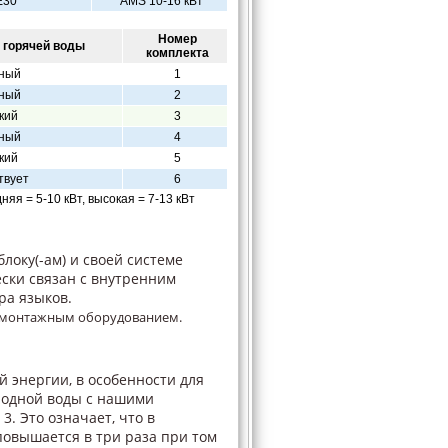
E30
AMS 10-16 кВт
Номер
 горячей воды
комплекта
ный
1
ный
2
кий
3
ный
4
кий
5
твует
6
няя = 5-10 кВт, высокая = 7-13 кВт
локу(-ам) и своей системе
ески связан с внутренним
ра языков.
 монтажным оборудованием.
 энергии, в особенности для
лодной воды с нашими
. Это означает, что в
повышается в три раза при том