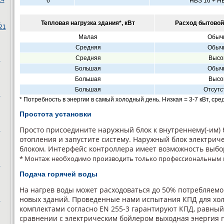
6
HBS 16 + H
ы
Тепловая нагрузка здания*, кВт
Расход бытовой
21
Малая
Обыч
Средняя
Обыч
Средняя
Высо
ы
Большая
Обыч
Большая
Высо
Большая
Отсутс
ы
* Потребность в энергии в самый холодный день. Низкая = 3-7 кВт, сред
Простота установки
ы
Просто присоедините наружный блок к внутреннему(-им) б
отопления и запустите систему. Наружный блок электрич
блоком. Интерфейс контроллера имеет возможность выбо
* Монтаж необходимо производить только профессиональным
ы
Подача горячей воды
На нагрев воды может расходоваться до 50% потребляемой
новых зданий. Проведенные нами испытания КПД для хо
ы
комплектами согласно EN 255-3 гарантируют КПД, равный 3
сравнении с электрическим бойлером выходная энергия 