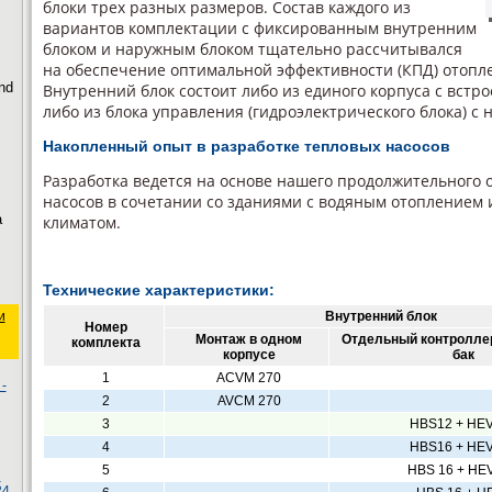
блоки трех разных размеров. Состав каждого из
вариантов комплектации с фиксированным внутренним
блоком и наружным блоком тщательно рассчитывался
на обеспечение оптимальной эффективности (КПД) отопле
nd
Внутренний блок состоит либо из единого корпуса с встр
либо из блока управления (гидроэлектрического блока) с 
Накопленный опыт в разработке тепловых насосов
Разработка ведется на основе нашего продолжительного 
насосов в сочетании со зданиями с водяным отоплением
а
климатом.
Технические характеристики:
и
Внутренний блок
Номер
Монтаж в одном
Отдельный контролле
комплекта
корпусе
бак
1
ACVM 270
-
2
AVCM 270
3
HBS12 + HE
4
HBS16 + HE
5
HBS 16 + HE
ы
24