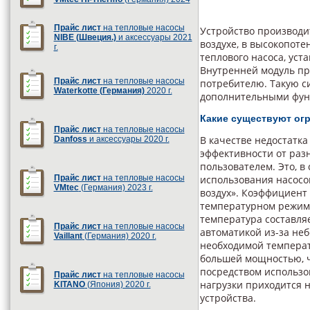
Прайс лист
на тепловые насосы
Устройство производи
NIBE (Швеция.)
и аксессуары 2021
воздухе, в высокопот
г.
теплового насоса, уст
Внутренней модуль п
Прайс лист
на тепловые насосы
потребителю. Такую с
Waterkotte (Германия)
2020 г.
дополнительными функ
Какие существуют ог
Прайс лист
на тепловые насосы
В качестве недостатк
Danfoss
и аксессуары 2020 г.
эффективности от раз
пользователем. Это, 
Прайс лист
на тепловые насосы
использования насосов
VMtec
(Германия) 2023 г.
воздух». Коэффициент
температурном режиме 
температура составляе
Прайс лист
на тепловые насосы
автоматикой из-за не
Vaillant
(Германия) 2020 г.
необходимой темпера
большей мощностью, ч
посредством использо
Прайс лист
на тепловые насосы
нагрузки приходится н
KITANO
(Япония) 2020 г.
устройства.