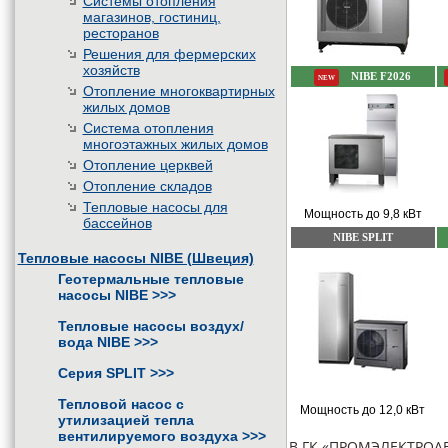
Системы отопления
магазинов, гостиниц,
ресторанов
Решения для фермерских
хозяйств
NIBE F2026
NEW
Отопление многоквартирных
жилых домов
Система отопления
многоэтажных жилых домов
Отопление церквей
Отопление складов
Тепловые насосы для
Мощность до 9,8 кВт
бассейнов
NIBE SPLIT
Тепловые насосы NIBE (Швеция)
Геотермальные тепловые
насосы NIBE
>>>
Тепловые насосы воздух/
вода NIBE
>>>
Серия SPLIT
>>>
Тепловой насос с
Мощность до 12,0 кВт
утилизацией тепла
вентилируемого воздуха
>>>
В ГК «ПРОМЭЛЕКТРОАВ