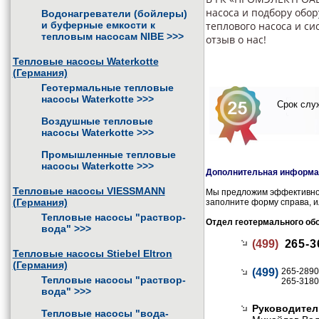
насоса и подбору обор
Водонагреватели (бойлеры)
и буферные емкости к
теплового насоса и си
тепловым насосам NIBE
>>>
отзыв о нас!
Тепловые насосы Waterkotte
(Германия)
Геотермальные тепловые
насосы Waterkotte
>>>
Срок служ
Воздушные тепловые
насосы Waterkotte
>>>
Промышленные тепловые
насосы Waterkotte
>>>
Дополнительная информац
Тепловые насосы VIESSMANN
Мы предложим эффективное
(Германия)
заполните форму справа, и
Тепловые насосы "раствор-
Отдел геотермального об
вода"
>>>
(499)
265-3
Тепловые насосы Stiebel Eltron
(Германия)
(499)
265-2890
Тепловые насосы "раствор-
265-3180
вода"
>>>
Руководител
Тепловые насосы "вода-