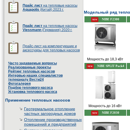
Прайс лист
на тепловые насосы
Aquapolis
(Китай) 2023 г.
Модельный ряд тепло
NIBE F2300
NEW
Прайс лист
на тепловые насосы
Viessmann
(Германия) 2020 г.
Прайс-лист на комплектующие и
аксессуары для тепловых насосов
Мощность до 18,3 кВт
Часто задаваемые вопросы
NIBE SPLIT Pack4
NEW
Реализованные проекты
Рейтинг тепловых насосов
Интервью наших специалистов
телеканалу Вести24
Фотогалерея
Подбор теплового насоса
Установка теплового насоса
Применение тепловых насосов
Мощность до 16 кВт
Геотермальное отопление
частных загородных домов
NIBE F2030
NEW
Отопление производственных
помещений и предприятий