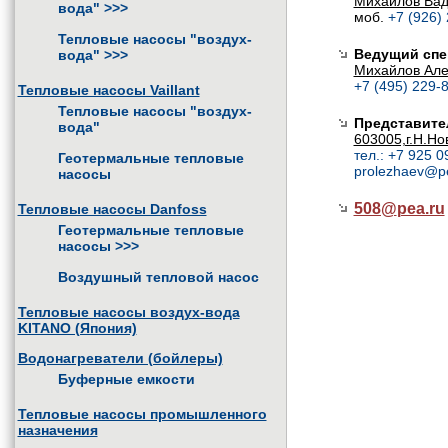
Михайлов Ва
вода"
>>>
моб.
+7 (926)
Тепловые насосы "воздух-
Ведущий спе
вода"
>>>
Михайлов Але
+7 (495) 229-8
Тепловые насосы Vaillant
Тепловые насосы "воздух-
Представите
вода"
603005,г.Н.Но
тел.: +7 925 0
Геотермальные тепловые
prolezhaev@p
насосы
508@
pea.ru
Тепловые насосы Danfoss
Геотермальные тепловые
насосы
>>>
Воздушный тепловой насос
Тепловые насосы воздух-вода
KITANO (Япония)
Водонагреватели (бойлеры)
Буферные емкости
Тепловые насосы промышленного
назначения