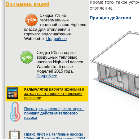
Кроме того, такое уст
Внимание, акция!
отопление.
Cкидка 7% на
Принцип действия
геотермальный
тепловой насос High-end
класса для отопления и
горячего водоснабжения
Waterkotte.
Подробнее
Cкидка 5% на серию
воздушных тепловых
насосов High-end класса
Waterkotte. 6 новых
моделей 2015 года.
Подробнее
Калькулятор
расчета экономии и
затрат на отопление тепловыми
насосами
Посмотреть флеш-презентацию -
принцип действия теплового
насоса
Прайс лист
на тепловые насосы
VMtec HI-Thermo
(Германия) 2024