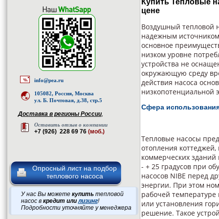
Купить Тепловые на
цене
Воздушный тепловой н
надежным источником 
основное преимуществ
низком уровне потреб
устройства не оснаще
окружающую среду вр
info@pea.ru
действия насоса осно
низкопотенциальной эн
105082, Россия, Москва
ул. Б. Почтовая, д.38, стр.5
Сфера использовани
Доставка в регионы России
,
Оставить отзыв о компании
+7 (926) 228 69 76
(моб.)
Тепловые насосы пред
отопления коттеджей,
коммерческих зданий и
- + 25 градусов при о
Опросный лист на подбор
насосов NIBE перед д
теплового насоса
энергии. При этом но
рабочей температуре в
У нас Вы можете
купить
тепловой
насос в
кредит или
лизинг
!
или установления гори
Подробности уточняйте у менеджера
решение. Такое устро