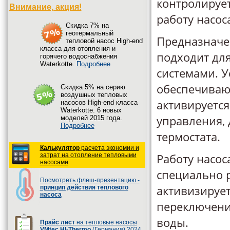
контролируе
Внимание, акция!
работу насос
Cкидка 7% на
геотермальный
Предназначен
тепловой насос High-end
класса для отопления и
подходит дл
горячего водоснабжения
Waterkotte.
Подробнее
системами. У
обеспечиваю
Cкидка 5% на серию
воздушных тепловых
активируется
насосов High-end класса
Waterkotte. 6 новых
управления, 
моделей 2015 года.
Подробнее
термостата.
Калькулятор
расчета экономии и
Работу насо
затрат на отопление тепловыми
насосами
специально 
Посмотреть флеш-презентацию -
активизируе
принцип действия теплового
насоса
переключени
воды.
Прайс лист
на тепловые насосы
VMtec HI-Thermo
(Германия) 2024