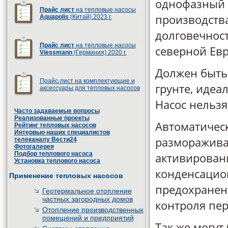
однофазный 
Прайс лист
на тепловые насосы
производства
Aquapolis
(Китай) 2023 г.
долговечност
Прайс лист
на тепловые насосы
северной Ев
Viessmann
(Германия) 2020 г.
Должен быть 
Прайс-лист на комплектующие и
грунте, иде
аксессуары для тепловых насосов
Насос нельзя
Часто задаваемые вопросы
Реализованные проекты
Автоматичес
Рейтинг тепловых насосов
Интервью наших специалистов
разморажива
телеканалу Вести24
Фотогалерея
Подбор теплового насоса
активирован
Установка теплового насоса
конденсацион
Применение тепловых насосов
предохранен
Геотермальное отопление
частных загородных домов
контроля пе
Отопление производственных
помещений и предприятий
Так же могут