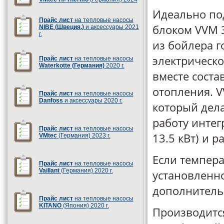
Идеально по
Прайс лист
на тепловые насосы
блоком VVM 3
NIBE (Швеция.)
и аксессуары 2021
г.
из бойлера г
электрическо
Прайс лист
на тепловые насосы
Waterkotte (Германия)
2020 г.
вместе соста
отопления. 
Прайс лист
на тепловые насосы
Danfoss
и аксессуары 2020 г.
который дела
работу интег
Прайс лист
на тепловые насосы
13.5 кВт) и р
VMtec
(Германия) 2023 г.
Если темпера
Прайс лист
на тепловые насосы
Vaillant
(Германия) 2020 г.
установленн
дополнитель
Прайс лист
на тепловые насосы
KITANO
(Япония) 2020 г.
Производитс