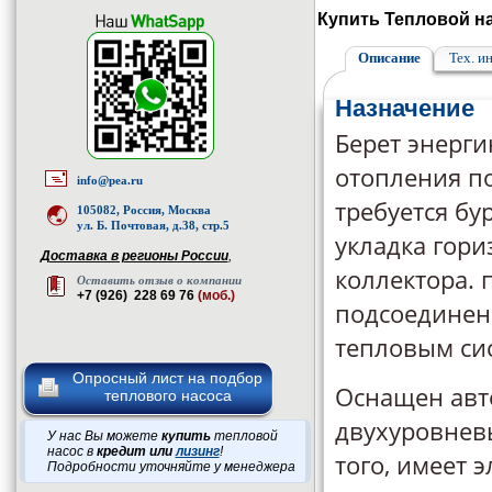
Купить Тепловой на
Описание
Тех. и
Назначение
Берет энерги
отопления п
info@pea.ru
требуется бу
105082, Россия, Москва
ул. Б. Почтовая, д.38, стр.5
укладка гори
Доставка в регионы России
,
коллектора. 
Оставить отзыв о компании
+7 (926) 228 69 76
(моб.)
подсоединен
тепловым си
Опросный лист на подбор
Оснащен авт
теплового насоса
двухуровнев
У нас Вы можете
купить
тепловой
насос в
кредит или
лизинг
!
того, имеет 
Подробности уточняйте у менеджера