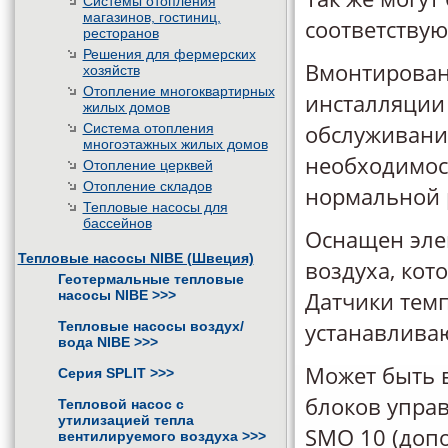
Системы отопления
магазинов, гостиниц,
соответству
ресторанов
Решения для фермерских
Вмонтирован
хозяйств
Отопление многоквартирных
инсталляции
жилых домов
обслуживания
Система отопления
многоэтажных жилых домов
необходимос
Отопление церквей
Отопление складов
нормальной 
Тепловые насосы для
бассейнов
Оснащен эле
Тепловые насосы NIBE (Швеция)
воздуха, кот
Геотермальные тепловые
Датчики тем
насосы NIBE
>>>
устанавливаю
Тепловые насосы воздух/
вода NIBE
>>>
Может быть 
Серия SPLIT
>>>
блоков управ
Тепловой насос с
утилизацией тепла
SMO 10 (допо
вентилируемого воздуха
>>>