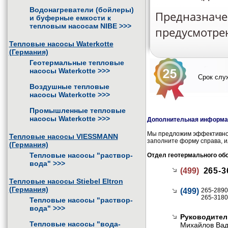
Водонагреватели (бойлеры)
Предназначен
и буферные емкости к
тепловым насосам NIBE
>>>
предусмотре
Тепловые насосы Waterkotte
(Германия)
Геотермальные тепловые
насосы Waterkotte
>>>
Срок служ
Воздушные тепловые
насосы Waterkotte
>>>
Промышленные тепловые
насосы Waterkotte
>>>
Дополнительная информац
Мы предложим эффективное
Тепловые насосы VIESSMANN
заполните форму справа, и
(Германия)
Тепловые насосы "раствор-
Отдел геотермального об
вода"
>>>
(499)
265-3
Тепловые насосы Stiebel Eltron
(Германия)
(499)
265-2890
265-3180
Тепловые насосы "раствор-
вода"
>>>
Руководител
Тепловые насосы "вода-
Михайлов Ва