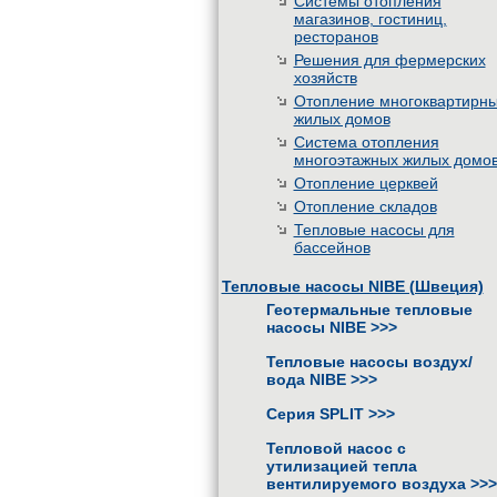
Системы отопления
магазинов, гостиниц,
ресторанов
Решения для фермерских
хозяйств
Отопление многоквартирн
жилых домов
Система отопления
многоэтажных жилых домо
Отопление церквей
Отопление складов
Тепловые насосы для
бассейнов
Тепловые насосы NIBE (Швеция)
Геотермальные тепловые
насосы NIBE
>>>
Тепловые насосы воздух/
вода NIBE
>>>
Серия SPLIT
>>>
Тепловой насос с
утилизацией тепла
вентилируемого воздуха
>>>