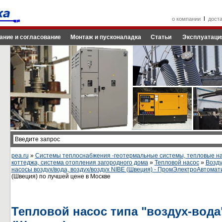
l
о компании
дост
ание и согласование
Монтаж и пусконаладка
Статьи
Эксплуатаци
pea.ru
»
Системы теплоснабжения -геотермальные системы, тепловые на
коттеджа, система отопления загородного дома
»
Тепловой насос
»
Возд
насосы воздух/вода, воздух/воздух NIBE (Швеция) - ПромЭлектроАвтомат
(Швеция) по лучшей цене в Москве
Тепловой насос типа "воздух-вода