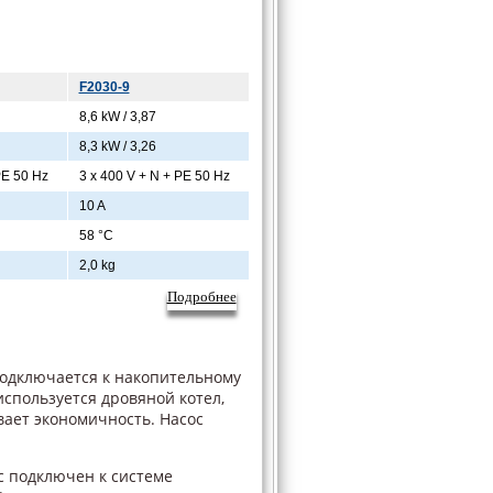
F2030-9
8,6 kW / 3,87
8,3 kW / 3,26
PE 50 Hz
3 x 400 V + N + PE 50 Hz
10 A
58 °C
2,0 kg
Подробнее
подключается к накопительному
используется дровяной котел,
вает экономичность. Насос
с подключен к системе