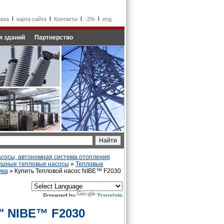
l
l
l
l
авка
карта сайта
Контакты
-2%
eng
я зданий
Партнерство
сосы, автономная система отопления
ушные тепловые насосы
»
Тепловые
ика
» Купить Тепловой насос NIBE™ F2030
Powered by
Translate
" NIBE™ F2030