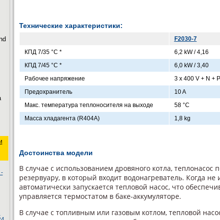
Технические характеристики:
nd
F2030-7
КПД 7/35 °C *
6,2 kW / 4,16
КПД 7/45 °C *
6,0 kW / 3,40
Рабочее напряжение
3 x 400 V + N + 
Предохранитель
10 A
а
Макс. температура теплоносителя на выходе
58 °C
Масса хладагента (R404A)
1,8 kg
и
Достоинства модели
В случае с использованием дровяного котла, теплонасос 
-
резервуару, в который входит водонагреватель. Когда не 
автоматически запускается тепловой насос, что обеспечи
управляется термостатом в баке-аккумуляторе.
В случае с топливным или газовым котлом, тепловой насо
ы
24