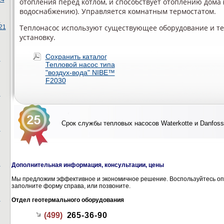
отопления перед котлом, и способствует отоплению дома 
водоснабжению). Управляется комнатным термостатом.
ы
Теплонасос используют существующее оборудование и т
21
установку.
Сохранить каталог
ы
Тепловой насос типа
"воздух-вода" NIBE™
F2030
ы
Срок службы тепловых насосов Waterkotte и Danfoss
ы
ы
Дополнительная информация, консультации, цены
Мы предложим эффективное и экономичное решение. Воспользуйтесь оп
заполните форму справа, или позвоните.
ы
Отдел геотермального оборудования
(499)
265-36-90