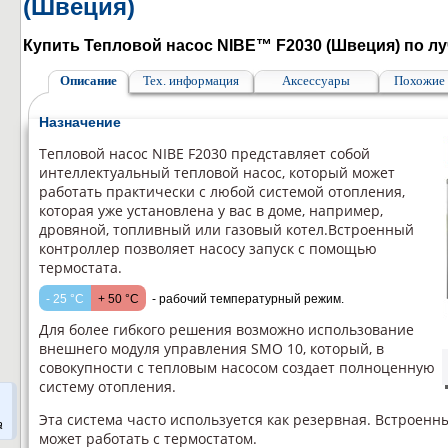
(Швеция)
Купить Тепловой насос NIBE™ F2030 (Швеция) по лу
Описание
Тех. информация
Аксессуары
Похожие 
Назначение
Тепловой насос NIBE F2030 представляет собой
интеллектуальный тепловой насос, который может
работать практически с любой системой отопления,
которая уже установлена у вас в доме, например,
дровяной, топливный или газовый котел.Встроенный
контроллер позволяет насосу запуск с помощью
термостата.
- 25 °C
+ 50 °C
- рабочий температурный режим.
Для более гибкого решения возможно использование
внешнего модуля управления SMO 10, который, в
совокупности с тепловым насосом создает полноценную
систему отопления.
Эта система часто используется как резервная. Встроен
а
может работать с термостатом.