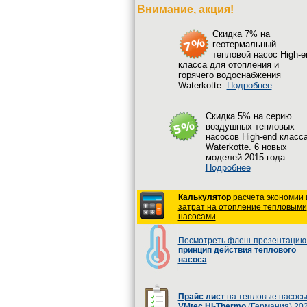
Внимание, акция!
Cкидка 7% на
геотермальный
тепловой насос High-e
класса для отопления и
горячего водоснабжения
Waterkotte.
Подробнее
Cкидка 5% на серию
воздушных тепловых
насосов High-end класс
Waterkotte. 6 новых
моделей 2015 года.
Подробнее
Калькулятор
расчета экономии 
затрат на отопление тепловыми
насосами
Посмотреть флеш-презентацию 
принцип действия теплового
насоса
Прайс лист
на тепловые насос
VMtec HI-Thermo
(Германия) 20