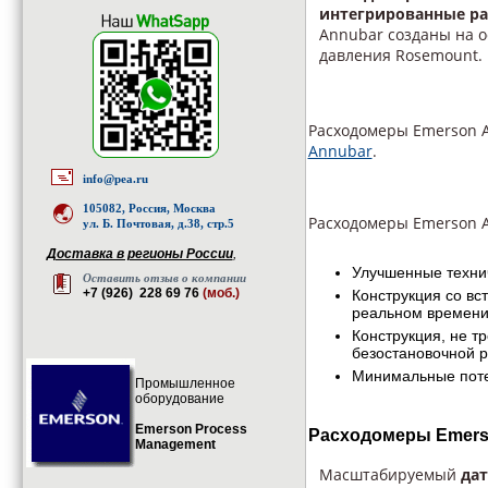
интегрированные ра
Annubar созданы на 
давления Rosemount.
Расходомеры Emerson 
Annubar
.
info@pea.ru
105082, Россия, Москва
Расходомеры Emerson 
ул. Б. Почтовая, д.38, стр.5
Доставка в регионы России
,
Улучшенные техни
Оставить отзыв о компании
+7 (926) 228 69 76
(моб.)
Конструкция со в
реальном времен
Конструкция, не т
безостановочной 
Минимальные поте
Промышленное
оборудование
Emerson Process
Расходомеры Emerso
Management
Масштабируемый
дат