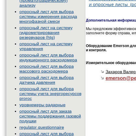
(хроматографическому)
и опросные листы (pd
анализу
опросный лист для выбора
системы измерения расхода
Дополнительная информаци
многофазной смеси
опросный лист на систему
Мы предложим эффективное 
гидрометрирования
заполните форму справа, ил
резервуаров (htg)
опросный лист на систему
Оборудование Emerson для 
управления
и контроля.
опросный лист для выбора
индукционного расходомера
Измерительное оборудован
опросный лист для выбора
массового расходомера
Захаров Валер
опросный лист для выбора
emerson@
pe
датчика давления
опросный лист для выбора
системы учета энергоресурсов
proroc
уровнемеры радарные
опросный лист для заказа
системы поддержания газовой
подушки
regulator questionnaire
опросный лист для выбора