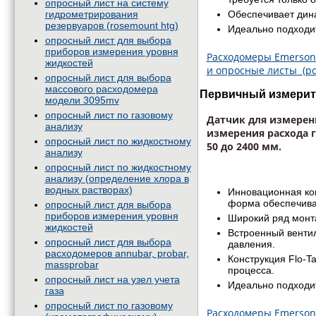
опросный лист на систему
гидрометрирования
Обеспечивает дин
резервуаров (rosemount htg)
Идеально подходит
опросный лист для выбора
приборов измерения уровня
Расходомеры Emerson 
жидкостей
и опросные листы (pd
опросный лист для выбора
массового расходомера
Первичный измерит
модели 3095mv
опросный лист по газовому
Д
атчик для измерен
анализу
измерения расхода г
опросный лист по жидкостному
50 до 2400 мм.
анализу
опросный лист по жидкостному
анализу (определение хлора в
водных растворах)
Инновационная кон
форма обеспечива
опросный лист для выбора
приборов измерения уровня
Широкий ряд монт
жидкостей
Встроенный венти
опросный лист для выбора
давления.
расходомеров annubar, probar,
Конструкция Flo-T
massprobar
процесса.
опросный лист на узел учета
Идеально подходит
газа
опросный лист по газовому
Расходомеры Emerson 