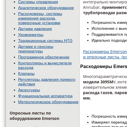
интегрально монтиро
Системы управления
Annubar,
применяется
Аналитическое оборудование
трубопроводах разме
Расходомеры, системы
измерения расхода,
Погрешность изме
поверочные установки
Исполнение с выно
Датчики давления
Поддерживается п
Уровнеметры
Идеально подходит
Традиционные системы HTG
Датчики и сенсоры
Расходомеры Emerson 
температуры
и опросные листы (pd
Программное обеспечение
Контроллеры и вычислители
Расходомеры Emerso
расхода
Клапаны
Многопараметричес
Регуляторы давления прямого
модели 3095M
V, инт
действия
измерительном элеме
Аксессуары
расхода газов, паро
Функциональная аппаратура
мм.
Метрологическое оборудование
Опросные листы по
Погрешность измер
оборудованию Emerson
Измеряет перепад 
требуется только 