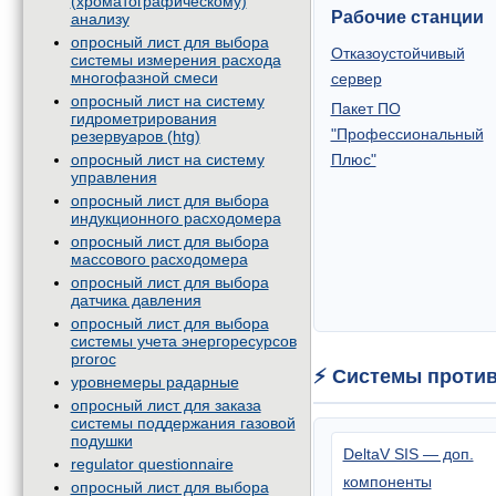
(хроматографическому)
Рабочие станции
анализу
опросный лист для выбора
Отказоустойчивый
системы измерения расхода
многофазной смеси
сервер
опросный лист на систему
Пакет ПО
гидрометрирования
"Профессиональный
резервуаров (htg)
опросный лист на систему
Плюс"
управления
опросный лист для выбора
индукционного расходомера
опросный лист для выбора
массового расходомера
опросный лист для выбора
датчика давления
опросный лист для выбора
системы учета энергоресурсов
proroc
⚡ Системы проти
уровнемеры радарные
опросный лист для заказа
системы поддержания газовой
подушки
DeltaV SIS — доп.
regulator questionnaire
компоненты
опросный лист для выбора