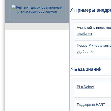
⚡ Примеры внедре
Ачинский глиноземн
комбинат
Пермь Минеральны
удобрения
⚡ База знаний
PI в DeltaV
Поддержка HART