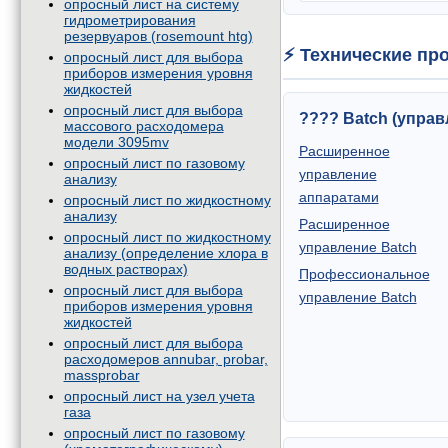
опросный лист на систему
гидрометрирования
резервуаров (rosemount htg)
⚡ Технические пр
опросный лист для выбора
приборов измерения уровня
жидкостей
опросный лист для выбора
???? Batch (управ
массового расходомера
модели 3095mv
Расширенное
опросный лист по газовому
управление
анализу
аппаратами
опросный лист по жидкостному
анализу
Расширенное
опросный лист по жидкостному
управление Batch
анализу (определение хлора в
водных растворах)
Профессиональное
опросный лист для выбора
управление Batch
приборов измерения уровня
жидкостей
опросный лист для выбора
расходомеров annubar, probar,
massprobar
опросный лист на узел учета
газа
опросный лист по газовому