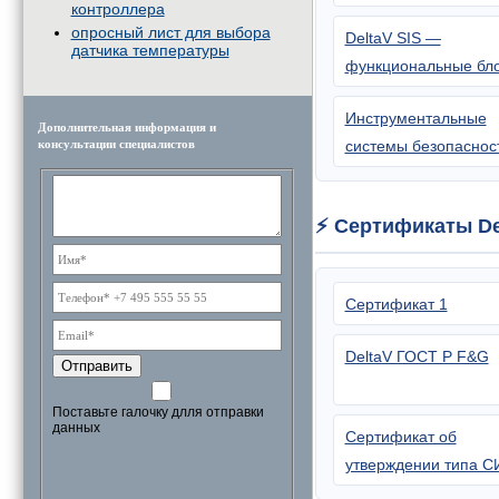
контроллера
опросный лист для выбора
DeltaV SIS —
датчика температуры
функциональные бл
Инструментальные
Дополнительная информация и
консультации специалистов
системы безопаснос
⚡ Сертификаты De
Сертификат 1
DeltaV ГОСТ Р F&G
Отправить
Поставьте галочку длля отправки
данных
Сертификат об
утверждении типа С