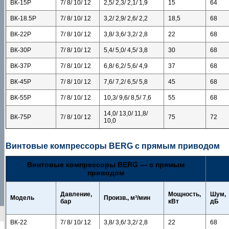
ВК-15Р
7/ 8/ 10/ 12
2,5/ 2,3/ 2,1/ 1,9
15
64
ВК-18.5Р
7/ 8/ 10/ 12
3,2/ 2,9/ 2,6/ 2,2
18,5
68
ВК-22Р
7/ 8/ 10/ 12
3,8/ 3,6/ 3,2/ 2,8
22
68
ВК-30Р
7/ 8/ 10/ 12
5,4/ 5,0/ 4,5/ 3,8
30
68
ВК-37Р
7/ 8/ 10/ 12
6,8/ 6,2/ 5,6/ 4,9
37
68
ВК-45Р
7/ 8/ 10/ 12
7,6/ 7,2/ 6,5/ 5,8
45
68
ВК-55Р
7/ 8/ 10/ 12
10,3/ 9,6/ 8,5/ 7,6
55
68
14,0/ 13,0/ 11,8/
ВК-75Р
7/ 8/ 10/ 12
75
72
10,0
Винтовые компрессоры BERG с прямым приводом
Винтовые компрессоры BERG — с прямым
приводом
Давление,
Мощность,
Шум,
Модель
Произв., м³/мин
бар
кВт
дБ
ВК-22
7/ 8/ 10/ 12
3,8/ 3,6/ 3,2/ 2,8
22
68