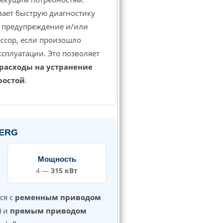
ает быструю диагностику
т предупреждение и/или
ссор, если произошло
сплуатации. Это позволяет
расходы на устранение
ростой
.
BERG
Мощность
4 —
315 кВт
ся с
ременным приводом
) и
прямым приводом