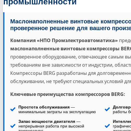
промышленности
Маслонаполненные винтовые компресс
проверенное решение для вашего произ
Компания «НПО Промэлектроавтоматика»
предс
маслонаполненные винтовые компрессоры BER
проверенное оборудование, отвечающее самым вы
требованиям вне зависимости от индустрии, облас
Компрессоры BERG разработаны для долговременно
обслуживании, не требуют специальных условий для
Ключевые преимущества компрессоров BERG:
Простота обслуживания
—
Долговр
минимальные затраты на эксплуатацию
работы б
Запас мощности двигателя
—
Интелле
непрерывная работа при высокой
графичес
температуре
диагност