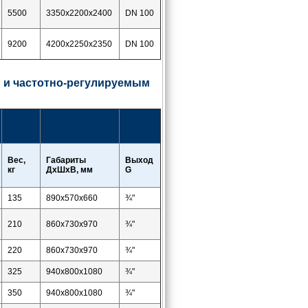
5500
3350x2200х2400
DN 100
9200
4200х2250х2350
DN 100
и частотно-регулируемым
Вес,
Габариты
Выход
кг
ДхШхВ, мм
G
135
890х570х660
¾"
210
860х730х970
¾"
220
860х730х970
¾"
325
940х800х1080
¾"
350
940х800х1080
¾"