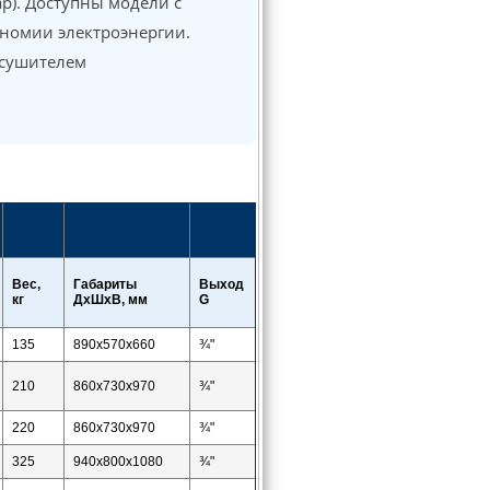
ар). Доступны модели с
номии электроэнергии.
осушителем
м
Вес,
Габариты
Выход
кг
ДхШхВ, мм
G
135
890х570х660
¾"
210
860х730х970
¾"
220
860х730х970
¾"
325
940х800х1080
¾"