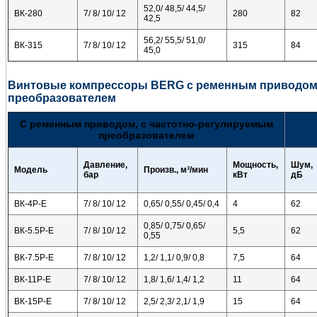
52,0/ 48,5/ 44,5/
ВК-280
7/ 8/ 10/ 12
280
82
42,5
56,2/ 55,5/ 51,0/
ВК-315
7/ 8/ 10/ 12
315
84
45,0
Винтовые компрессоры BERG с ременным приводом 
преобразователем
С ременным приводом, с частотно-регулируемым
преобразователем
Давление,
Мощность,
Шум,
Модель
Произв., м³/мин
бар
кВт
дБ
ВК-4Р-Е
7/ 8/ 10/ 12
0,65/ 0,55/ 0,45/ 0,4
4
62
0,85/ 0,75/ 0,65/
ВК-5.5Р-Е
7/ 8/ 10/ 12
5,5
62
0,55
ВК-7.5Р-Е
7/ 8/ 10/ 12
1,2/ 1,1/ 0,9/ 0,8
7,5
64
ВК-11Р-Е
7/ 8/ 10/ 12
1,8/ 1,6/ 1,4/ 1,2
11
64
ВК-15Р-Е
7/ 8/ 10/ 12
2,5/ 2,3/ 2,1/ 1,9
15
64