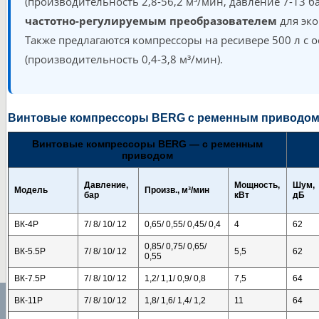
(производительность 2,8-56,2 м³/мин, давление 7-13 б
частотно-регулируемым преобразователем
для эко
Также предлагаются компрессоры на ресивере 500 л с 
(производительность 0,4-3,8 м³/мин).
Винтовые компрессоры BERG с ременным приводо
Винтовые компрессоры BERG — с ременным
приводом
Давление,
Мощность,
Шум,
Модель
Произв., м³/мин
бар
кВт
дБ
ВК-4Р
7/ 8/ 10/ 12
0,65/ 0,55/ 0,45/ 0,4
4
62
0,85/ 0,75/ 0,65/
ВК-5.5Р
7/ 8/ 10/ 12
5,5
62
0,55
ВК-7.5Р
7/ 8/ 10/ 12
1,2/ 1,1/ 0,9/ 0,8
7,5
64
ВК-11Р
7/ 8/ 10/ 12
1,8/ 1,6/ 1,4/ 1,2
11
64