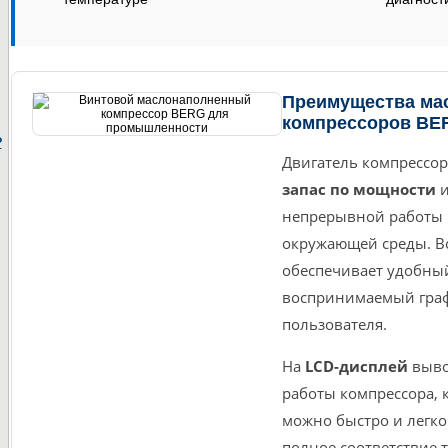
Преимущества ма
компрессоров BE
P
Двигатель компрессо
запас по мощности
и
непрерывной работы 
окружающей среды. В
обеспечивает удобны
воспринимаемый гра
пользователя.
На
LCD-дисплей
выво
работы компрессора, 
можно быстро и легко
полное соответствие 