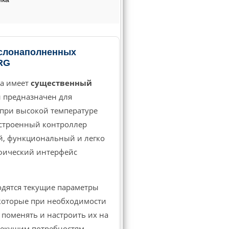
слонаполненных
RG
ра имеет
существенный
 предназначен для
при высокой температуре
строенный контроллер
й, функциональный и легко
фический интерфейс
дятся текущие параметры
которые при необходимости
 поменять и настроить их на
текущим потребностям.