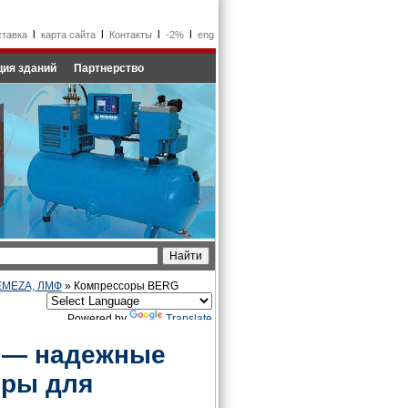
l
l
l
l
ставка
карта сайта
Контакты
-2%
eng
ия зданий
Партнерство
REMEZA, ЛМФ
» Компрессоры BERG
Powered by
Translate
 — надежные
оры для