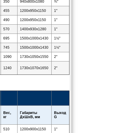
350
940х800х1080
¾"
455
1200х950х1150
1"
490
1200х950х1150
1"
570
1400х930х1280
1"
695
1500х1000х1430
1½"
745
1500х1000х1430
1½"
1090
1730х1050х1550
2"
1240
1730х1070х1650
2"
Вес,
Габариты
Выход
кг
ДхШхВ, мм
G
510
1200x900x1150
1"