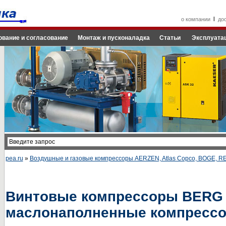
l
о компании
до
ование и согласование
Монтаж и пусконаладка
Статьи
Эксплуатац
pea.ru
»
Воздушные и газовые компрессоры AERZEN, Atlas Copco, BOGE, 
Винтовые компрессоры BERG
маслонаполненные компресс