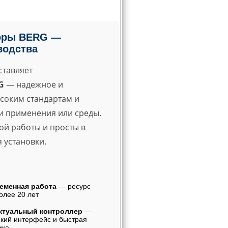
оры BERG —
водства
тавляет
G
— надежное и
соким стандартам и
ти применения или среды.
й работы и просты в
 установки.
еменная работа
— ресурс
олее 20 лет
ктуальный контроллер
—
кий интерфейс и быстрая
ика