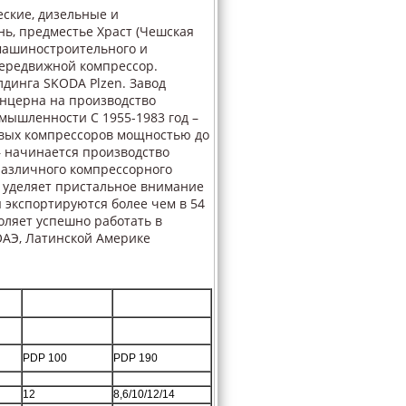
ские, дизельные и
ь, предместье Храст (Чешская
 машиностроительного и
передвижной компрессор.
лдинга SKODA Plzen. Завод
онцерна на производство
мышленности С 1955-1983 год –
вых компрессоров мощностью до
 – начинается производство
различного компрессорного
е уделяет пристальное внимание
 экспортируются более чем в 54
ляет успешно работать в
ОАЭ, Латинской Америке
PDP 100
PDP 190
12
8,6/10/12/14