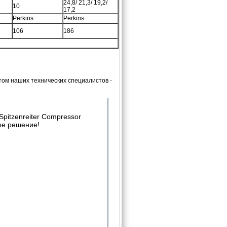
24,8/ 21,3/ 19,2/
10
17,2
Perkins
Perkins
106
186
ом наших технических специалистов -
pitzenreiter Compressor
ое решение!