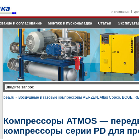
l
о компании
до
ование и согласование
Монтаж и пусконаладка
Статьи
Эксплуатац
pea.ru
»
Воздушные и газовые компрессоры AERZEN, Atlas Copco, BOGE, 
Компрессоры ATMOS — перед
компрессоры серии PD для п