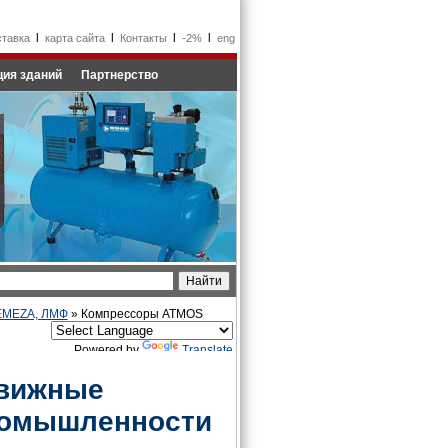
l
l
l
l
ставка
карта сайта
Контакты
-2%
eng
ия зданий
Партнерство
REMEZA, ЛМФ
» Компрессоры ATMOS
Powered by
Translate
вижные
ромышленности