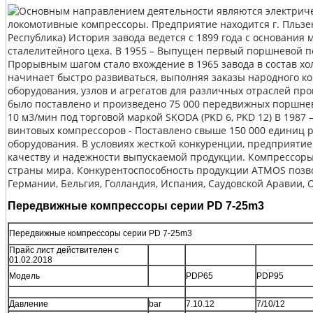
Основным направлением деятельности являются электриче
локомотивные компрессоры. Предприятие находится г. Пльзен
Республика) История завода ведется с 1899 года с основания
сталелитейного цеха. В 1955 – Выпущен первый поршневой 
Прорывным шагом стало вхождение в 1965 завода в состав хо
начинает быстро развиваться, выполняя заказы народного к
оборудования, узлов и агрегатов для различных отраслей про
было поставлено и произведено 75 000 передвижных поршне
10 м3/мин под торговой маркой SKODA (PKD 6, PKD 12) В 1987
винтовых компрессоров - Поставлено свыше 150 000 единиц 
оборудования. В условиях жесткой конкуренции, предприяти
качеству и надежности выпускаемой продукции. Компрессоры
страны мира. Конкурентоспособность продукции ATMOS позво
Германии, Бельгия, Голландия, Испания, Саудовской Аравии, 
Передвижные компрессоры серии PD 7-25m3
Передвижные компрессоры серии PD 7-25m3
Прайс лист действителен с
01.02.2018
Модель
PDP65
PDP95
Давление
bar
7.10.12
7/10/12