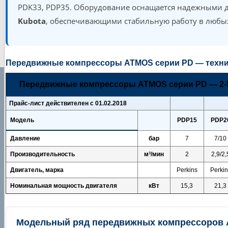
PDK33, PDP35. Оборудование оснащается надежными 
Kubota
, обеспечивающими стабильную работу в любых
Передвижные компрессоры ATMOS серии PD — техни
Передвижные компрессоры ATMOS серии PD — 2-5
Прайс-лист действителен с 01.02.2018
Модель
PDP15
PDP2
Давление
бар
7
7/10
Производительность
м³/мин
2
2,9/2,
Двигатель, марка
Perkins
Perkin
Номинальная мощность двигателя
кВт
15,3
21,3
Модельный ряд передвижных компрессоров