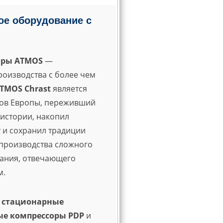
е оборудование с
оры ATMOS
—
оизводства с более чем
TMOS Chrast
является
дов Европы, переживший
 истории, накопил
 и сохранил традиции
производства сложного
ания, отвечающего
м.
 стационарные
е компрессоры PDP
и