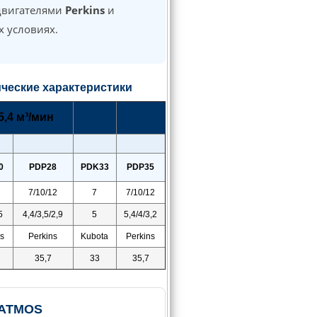
двигателями
Perkins
и
 условиях.
ческие характеристики
,4 м³/мин
0
PDP28
PDK33
PDP35
7/10/12
7
7/10/12
5
4,4/3,5/2,9
5
5,4/4/3,2
s
Perkins
Kubota
Perkins
35,7
33
35,7
 ATMOS