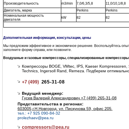
Производительность
m3/min
7,0/6,3/5,8
11,0/10,1/8,8
Двигатель, марка
Perkins
Perkins
Номинальная мощность
kW
82
82
двигателя
Дополнительная информация, консультации, цены
Мы предложим эффективное и экономичное решение. Воспользуйтесь опыт
заполните форму справа, или позвоните.
Воздушные и газовые компрессоры, специализированные компрессоры
Компрессоры BOGE, VMtec, IPS, Kaeser Kompressoren, S
Technics, Ingersoll Rand, Remeza. Подберем оптимальн
+7 (499)
265-31-08
Ведущий менеджер:
Гусев Валерий Александрович +7 (499) 265-31-08
Представительства в регионах:
603005,г.Н.Новгород, ул. Пискунова 59, офис 205.
тел.: +7 925 090-84-32
prolezhaev@pea.ru
compressors@
pea.ru