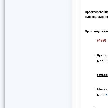
Проектирование
пусконаладочны
Производственн
(499)
Крылов
моб. 8
Овчинн
Михай
моб.
8