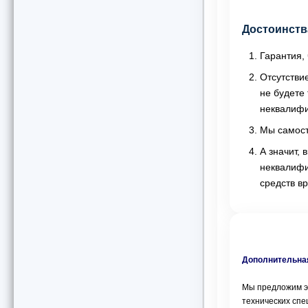
Достоинств
Гарантия, 
Отсутстви
не будете
неквалифи
Мы самост
А значит,
неквалифи
средств в
Дополнительная
Мы предложим э
технических спе