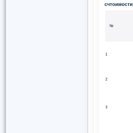
счтоимости
№
1
2
3