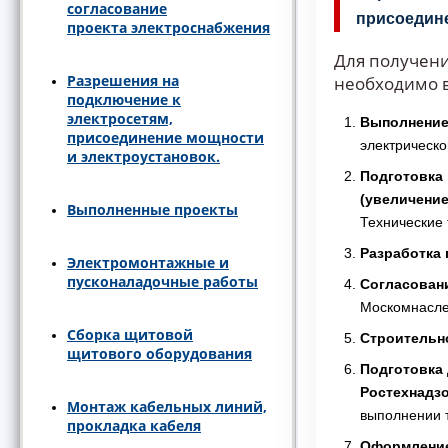
согласование
присоедине
проекта электроснабжения
Для получен
Разрешения на
необходимо 
подключение к
электросетям,
Выполнение
присоединение мощности
электрическо
и электроустановок.
Подготовка 
(увеличени
Выполненные проекты
Технические 
Разработка 
Электромонтажные и
пусконаладочные работы
Согласован
Москомнасле
Сборка щитовой
Строительн
щитового оборудования
Подготовка
Ростехнадз
Монтаж кабельных линий,
выполнении т
прокладка кабеля
Оформление