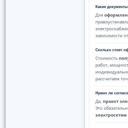
Какие документы
Для
оформлен
правоустанавл
электроснабжен
зависимости от
Сколько стоит о
Стоимость
пол
работ, мощнос
индивидуальны
рассчитаем точ
Нужно ли соглас
Да,
проект эл
Это обязатель
электросетям