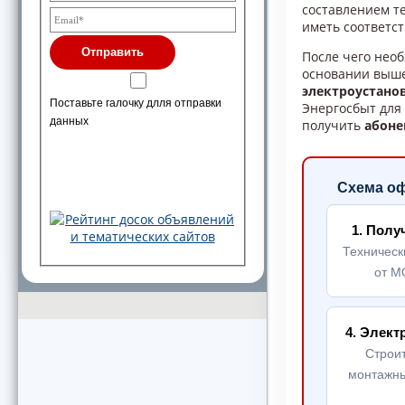
составлением т
иметь соответ
Отправить
После чего нео
основании выш
электроустано
Поставьте галочку длля отправки
Энергосбыт дл
данных
получить
абоне
Схема оф
1. Полу
Техническ
от 
4. Элек
Строи
монтажн