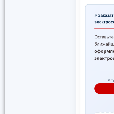
⚡ Заказа
электрос
Оставьте
ближайше
оформле
электро
* Т