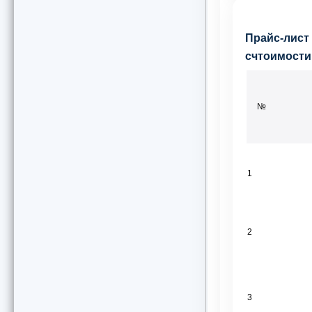
Прайс-лист
счтоимости
№
1
2
3