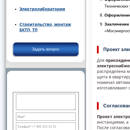
Технических 
Электролаборатория
Оформление
Строительство, монтаж
Заключение
БКТП, ТП
«Мосэнергос
Задать вопрос
Проект эле
Для
присоедин
электроснабже
распределена мо
щита в квартиру
Дополнительная информация и
номинал автома
консультации специалистов
изготавливают
Согласован
Проект электр
инстанциями, а
После согласов