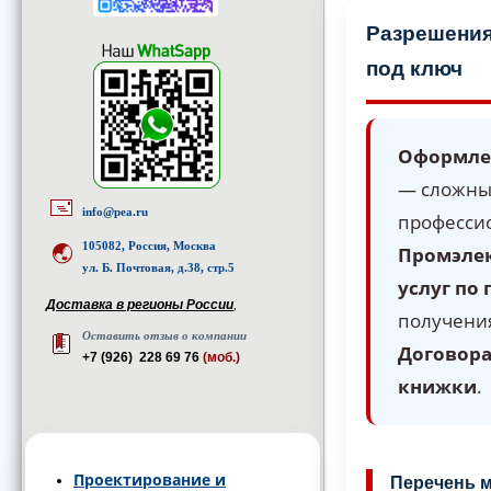
Разрешения
под ключ
Оформлен
— сложны
info@pea.ru
професси
105082, Россия, Москва
Промэле
ул. Б. Почтовая, д.38, стр.5
услуг по
Доставка в регионы России
,
получени
Оставить отзыв о компании
Договора
+7 (926) 228 69 76
(моб.)
книжки
.
Проектирование и
Перечень 