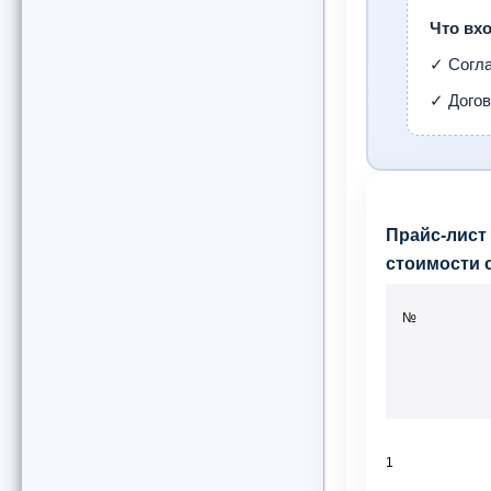
Что вхо
✓ Согл
✓ Догов
Прайс-лист
стоимости 
№
1