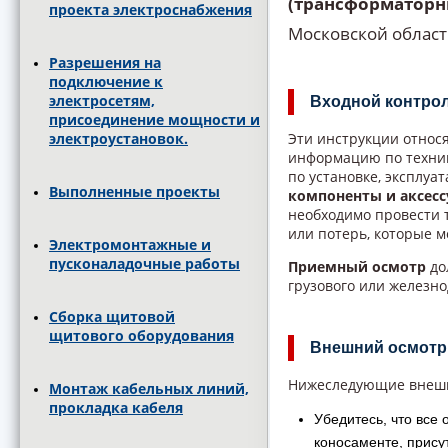
(трансформаторн
проекта электроснабжения
Московской области
Разрешения на
подключение к
электросетям,
Входной контро
присоединение мощности и
электроустановок.
Эти инструкции относ
информацию по техник
по установке, эксплуа
Выполненные проекты
компоненты и аксес
необходимо провести
или потерь, которые м
Электромонтажные и
пусконаладочные работы
Приемный осмотр
до
грузового или железно
Сборка щитовой
щитового оборудования
Внешний осмотр
Нижеследующие внешн
Монтаж кабельных линий,
прокладка кабеля
Убедитесь, что все
коносаменте, присут