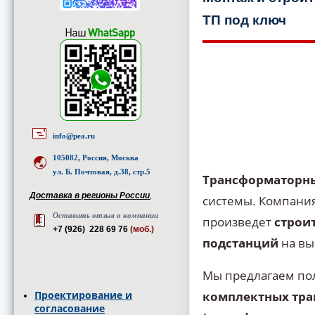
ТП под ключ
info@pea.ru
105082, Россия, Москва
ул. Б. Почтовая, д.38, стр.5
Трансформаторн
Доставка в регионы России
,
системы. Компани
Оставить отзыв о компании
произведет
строи
+7 (926) 228 69 76
(моб.)
подстанций
на вы
Мы предлагаем по
Проектирование и
комплектных тра
согласование