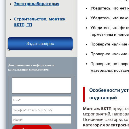
Электролаборатория
Убедитесь, что нет
Убедитесь, что лак
Строительство, монтаж
БКТП, ТП
Убедитесь, что фит
герметичны и непо
Задать вопрос
Проверьте наличие 
Проверьте наличие 
Проверьте, не повр
Дополнительная информация и
консультации специалистов
материалы, постав
Особенности ус
подстанций
Монтаж БКТП
предста
мероприятий, направл
Основные факторы, ко
категория электрос