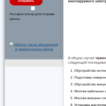
монтируемого элект
Отправить
Поставьте галочку длля отправки
данных
В общем случае
транс
следующей последоват
Обустройство котло
Подготовка поверхн
Обустройство внешн
Монтаж кабельных 
Монтаж внешних ст
Установка маслопр