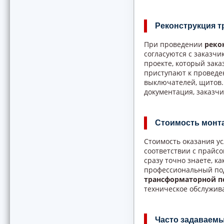
Реконструкция 
При проведении
реко
согласуются с заказч
проекте, который зак
приступают к проведе
выключателей, щитов.
документация, заказч
Стоимость монт
Стоимость оказания ус
соответствии с прайс
сразу точно знаете, к
профессиональный под
трансформаторной п
техническое обслужив
Часто задаваем