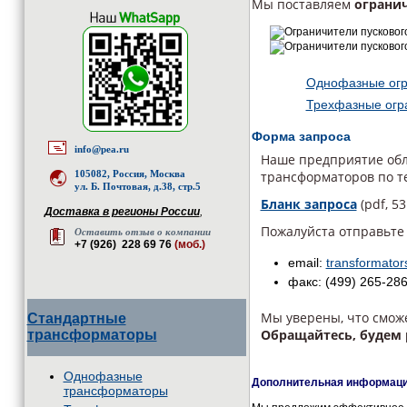
Мы поставляем
огранич
Однофазные огра
Трехфазные огра
Форма запроса
info@pea.ru
Наше предприятие обл
105082, Россия, Москва
трансформаторов по т
ул. Б. Почтовая, д.38, стр.5
Бланк запроса
(pdf, 53
Доставка в регионы России
,
Пожалуйста отправьте
Оставить отзыв о компании
+7 (926) 228 69 76
(моб.)
email:
transformato
факс: (499) 265-28
Мы уверены, что смож
Стандартные
Обращайтесь, будем 
трансформаторы
Однофазные
Дополнительная информация
трансформаторы