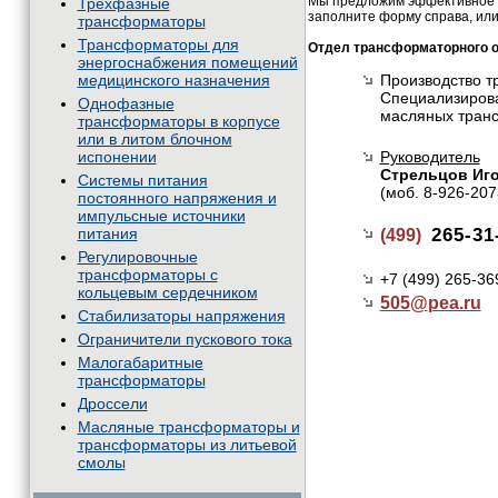
Мы предложим эффективное и
Трехфазные
заполните форму справа, или
трансформаторы
Трансформаторы для
Отдел трансформаторного 
энергоснабжения помещений
медицинского назначения
Производство т
Специализирова
Однофазные
масляных тран
трансформаторы в корпусе
или в литом блочном
испонении
Руководитель
Стрельцов Иг
Системы питания
(моб. 8-926-207
постоянного напряжения и
импульсные источники
питания
265-31
(499)
Регулировочные
трансформаторы с
+7 (499) 265-36
кольцевым сердечником
505@
pea.ru
Стабилизаторы напряжения
Ограничители пускового тока
Малогабаритные
трансформаторы
Дроссели
Масляные трансформаторы и
трансформаторы из литьевой
смолы