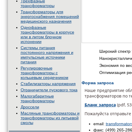
Трехфазные
трансформаторы
Трансформаторы для
энергоснабжения помещений
медицинского назначения
Однофазные
трансформаторы в корпусе
или в литом блочном
испонении
Системы питания
Широкий спектр
постоянного напряжения и
импульсные источники
Нанокристаллич
питания
Экономия по ве
Регулировочные
Оптимизация рес
трансформаторы с
кольцевым сердечником
Форма запроса
Стабилизаторы напряжения
Ограничители пускового тока
Наше предприятие обл
трансформаторов по т
Малогабаритные
трансформаторы
Бланк запроса
(pdf, 53
Дроссели
Масляные трансформаторы и
Пожалуйста отправьте
трансформаторы из литьевой
смолы
email:
transformato
факс: (499) 265-28