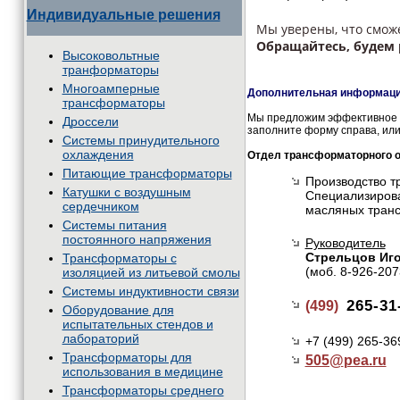
Индивидуальные решения
Мы уверены, что смож
Обращайтесь, будем 
Высоковольтные
транформаторы
Многоамперные
Дополнительная информация
трансформаторы
Мы предложим эффективное и
Дроссели
заполните форму справа, или
Системы принудительного
охлаждения
Отдел трансформаторного 
Питающие трансформаторы
Производство т
Катушки с воздушным
Специализирова
сердечником
масляных тран
Системы питания
постоянного напряжения
Руководитель
Стрельцов Иг
Трансформаторы с
(моб. 8-926-207
изоляцией из литьевой смолы
Системы индуктивности связи
265-31
(499)
Оборудование для
испытательных стендов и
лабораторий
+7 (499) 265-36
Трансформаторы для
505@
pea.ru
использования в медицине
Трансформаторы среднего