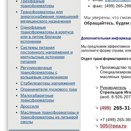
Трехфазные
трансформаторы
факс: (499) 265-28
Трансформаторы для
энергоснабжения помещений
Мы уверены, что смож
медицинского назначения
Обращайтесь, будем 
Однофазные
трансформаторы в корпусе
или в литом блочном
Дополнительная информация
испонении
Мы предложим эффективное и
Системы питания
заполните форму справа, или
постоянного напряжения и
импульсные источники
Отдел трансформаторного 
питания
Производство т
Регулировочные
Специализирова
трансформаторы с
масляных тран
кольцевым сердечником
Стабилизаторы напряжения
Руководитель
Ограничители пускового тока
Стрельцов Иг
Малогабаритные
(моб. 8-926-207
трансформаторы
Дроссели
265-31
(499)
Масляные трансформаторы и
трансформаторы из литьевой
+7 (499) 265-36
смолы
505@
pea.ru