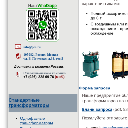
характеристиками:
Полный ассортимен
до 6 т
С воздушным или 
охлаждением - пря
охлаждение
info@pea.ru
105082, Россия, Москва
ул. Б. Почтовая, д.38, стр.5
Доставка в регионы России
,
Оставить отзыв о компании
+7 (926) 228 69 76
(моб.)
Форма запроса
Наше предприятие обл
Стандартные
трансформаторов по т
трансформаторы
Бланк запроса
(pdf, 53
Пожалуйста отправьте
Однофазные
трансформаторы
email:
transformato