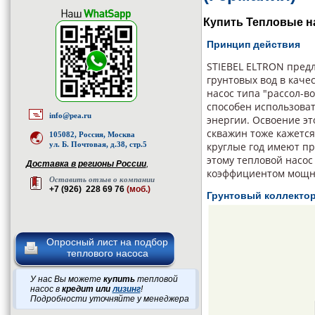
Купить Тепловые на
Принцип действия
STIEBEL ELTRON пред
грунтовых вод в каче
насос типа "рассол-в
способен использова
info@pea.ru
энергии. Освоение эт
скважин тоже кажетс
105082, Россия, Москва
ул. Б. Почтовая, д.38, стр.5
круглые год имеют пр
этому тепловой насос
Доставка в регионы России
,
коэффициентом мощн
Оставить отзыв о компании
+7 (926) 228 69 76
(моб.)
Грунтовый коллекто
Опросный лист на подбор
теплового насоса
У нас Вы можете
купить
тепловой
насос в
кредит или
лизинг
!
Подробности уточняйте у менеджера