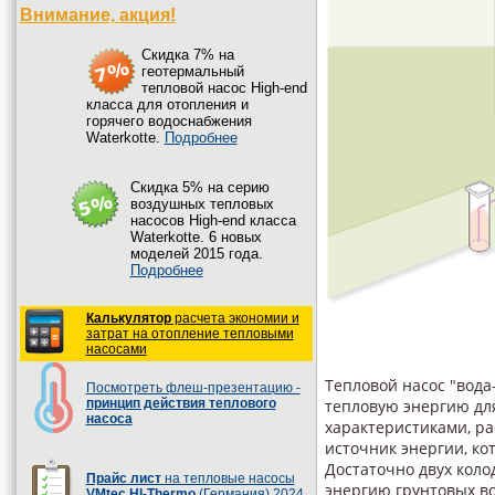
Внимание, акция!
Cкидка 7% на
геотермальный
тепловой насос High-end
класса для отопления и
горячего водоснабжения
Waterkotte.
Подробнее
Cкидка 5% на серию
воздушных тепловых
насосов High-end класса
Waterkotte. 6 новых
моделей 2015 года.
Подробнее
Калькулятор
расчета экономии и
затрат на отопление тепловыми
насосами
Тепловой насос "вода
Посмотреть флеш-презентацию -
принцип действия теплового
тепловую энергию для
насоса
характеристиками, р
источник энергии, кот
Достаточно двух коло
Прайс лист
на тепловые насосы
энергию грунтовых во
VMtec HI-Thermo
(Германия) 2024