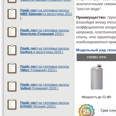
аналогичными скважин
"рассол-вода".
Прайс лист
на тепловые насосы
NIBE (Швеция.)
и аксессуары 2021
Преимущество:
Грун
г.
благодаря этому тепл
коэффициентом мощно
Прайс лист
на тепловые насосы
например, пластинчат
Waterkotte (Германия)
2020 г.
стали, что гарантиру
комбинироваться прак
Прайс лист
на тепловые насосы
Модельный ряд тепл
Danfoss
и аксессуары 2020 г.
STIEBEL WPW
Прайс лист
на тепловые насосы
VMtec
(Германия) 2023 г.
Прайс лист
на тепловые насосы
Vaillant
(Германия) 2020 г.
Мощность до 22 кВт
Прайс лист
на тепловые насосы
KITANO
(Япония) 2020 г.
Срок служ