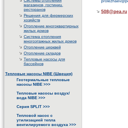
Системы отопления
prolezhaev@p
магазинов, гостиниц,
ресторанов
508@
pea.ru
Решения для фермерских
хозяйств
Отопление многоквартирных
жилых домов
Система отопления
многоэтажных жилых домов
Отопление церквей
Отопление складов
Тепловые насосы для
бассейнов
Тепловые насосы NIBE (Швеция)
Геотермальные тепловые
насосы NIBE
>>>
Тепловые насосы воздух/
вода NIBE
>>>
Серия SPLIT
>>>
Тепловой насос с
утилизацией тепла
вентилируемого воздуха
>>>