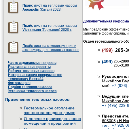
Прайс лист
на тепловые насосы
Aquapolis
(Китай) 2023 г.
Дополнительная информац
Прайс лист
на тепловые насосы
Мы предложим эффективное
Viessmann
(Германия) 2020 г.
заполните форму справа, и
Отдел геотермального об
Прайс-лист на комплектующие и
аксессуары для тепловых насосов
(499)
265-3
(499)
265-2890
Часто задаваемые вопросы
265-3180
Реализованные проекты
Рейтинг тепловых насосов
Интервью наших специалистов
Руководител
телеканалу Вести24
Михайлов Ва
Фотогалерея
моб.
+7 (926)
Подбор теплового насоса
Установка теплового насоса
Ведущий спе
Применение тепловых насосов
Михайлов Але
+7 (495) 229-8
Геотермальное отопление
частных загородных домов
Представите
Отопление производственных
603005,г.Н.Но
помещений и предприятий
тел.: +7 925 0