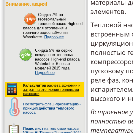
материалы д
Внимание, акция!
элементов.
Cкидка 7% на
геотермальный
Тепловой на
тепловой насос High-end
класса для отопления и
встроенным 
горячего водоснабжения
Waterkotte.
Подробнее
циркуляцион
полностью г
Cкидка 5% на серию
воздушных тепловых
насосов High-end класса
компрессором
Waterkotte. 6 новых
моделей 2015 года.
пусковому п
Подробнее
реле фаз, ко
Калькулятор
расчета экономии и
испарителем,
затрат на отопление тепловыми
насосами
высокого и н
Посмотреть флеш-презентацию -
принцип действия теплового
Встроенное 
насоса
полностью а
температуры
Прайс лист
на тепловые насосы
VMtec HI-Thermo
(Германия) 2024