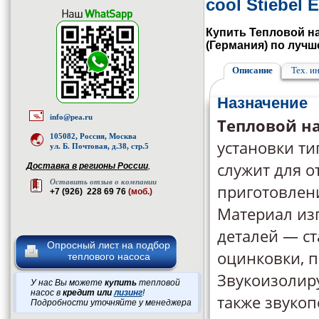
cool Stiebel 
Купить Тепловой нас
(Германия) по лучш
Описание
Тех. и
Назначение
info@pea.ru
Тепловой н
105082, Россия, Москва
установки т
ул. Б. Почтовая, д.38, стр.5
служит для о
Доставка в регионы России
,
Оставить отзыв о компании
приготовлен
+7 (926) 228 69 76
(моб.)
Материал из
деталей — ст
Опросный лист на подбор
оцинковки, п
теплового насоса
Звукоизолир
У нас Вы можете
купить
тепловой
насос в
кредит или
лизинг
!
также звуко
Подробности уточняйте у менеджера