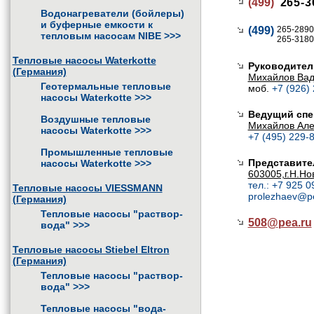
(499)
265-3
Водонагреватели (бойлеры)
и буферные емкости к
(499)
265-2890
тепловым насосам NIBE
>>>
265-3180
Тепловые насосы Waterkotte
Руководител
(Германия)
Михайлов Ва
Геотермальные тепловые
моб.
+7 (926)
насосы Waterkotte
>>>
Ведущий спе
Воздушные тепловые
Михайлов Але
насосы Waterkotte
>>>
+7 (495) 229-8
Промышленные тепловые
Представите
насосы Waterkotte
>>>
603005,г.Н.Но
тел.: +7 925 0
Тепловые насосы VIESSMANN
prolezhaev@p
(Германия)
Тепловые насосы "раствор-
508@
pea.ru
вода"
>>>
Тепловые насосы Stiebel Eltron
(Германия)
Тепловые насосы "раствор-
вода"
>>>
Тепловые насосы "вода-