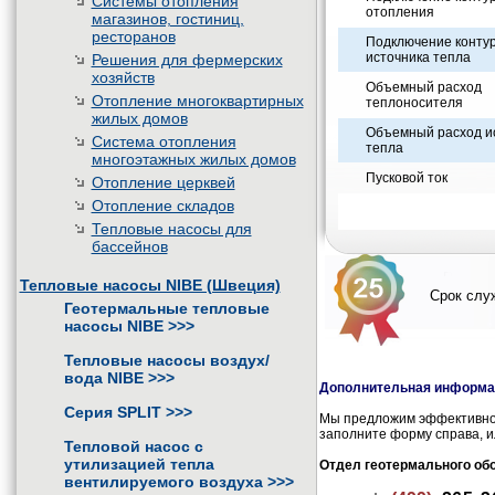
Системы отопления
отопления
магазинов, гостиниц,
ресторанов
Подключение конту
источника тепла
Решения для фермерских
хозяйств
Объемный расход
Отопление многоквартирных
теплоносителя
жилых домов
Объемный расход и
Система отопления
тепла
многоэтажных жилых домов
Пусковой ток
Отопление церквей
Отопление складов
Тепловые насосы для
бассейнов
Тепловые насосы NIBE (Швеция)
Срок служ
Геотермальные тепловые
насосы NIBE
>>>
Тепловые насосы воздух/
вода NIBE
>>>
Дополнительная информац
Серия SPLIT
>>>
Мы предложим эффективное
заполните форму справа, и
Тепловой насос с
утилизацией тепла
Отдел геотермального об
вентилируемого воздуха
>>>