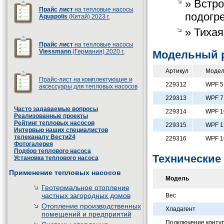
» Встр
Прайс лист
на тепловые насосы
подогре
Aquapolis
(Китай) 2023 г.
» Тихая
Прайс лист
на тепловые насосы
Viessmann
(Германия) 2020 г.
Модельный 
Артикул
Модел
Прайс-лист на комплектующие и
229312
WPF 5 
аксессуары для тепловых насосов
229313
WPF 7 
Часто задаваемые вопросы
229314
WPF 1
Реализованные проекты
Рейтинг тепловых насосов
229315
WPF 1
Интервью наших специалистов
телеканалу Вести24
229316
WPF 1
Фотогалерея
Подбор теплового насоса
Технические 
Установка теплового насоса
Применение тепловых насосов
Модель
Геотермальное отопление
частных загородных домов
Вес
Отопление производственных
Хладагент
помещений и предприятий
Подключение конту