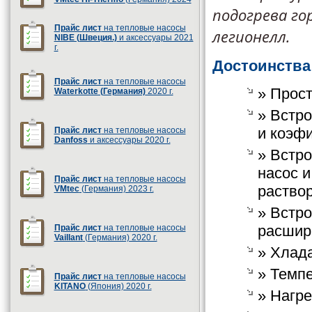
подогрева го
Прайс лист
на тепловые насосы
легионелл.
NIBE (Швеция.)
и аксессуары 2021
г.
Достоинства
Прайс лист
на тепловые насосы
» Прос
Waterkotte (Германия)
2020 г.
» Встр
и коэф
Прайс лист
на тепловые насосы
Danfoss
и аксессуары 2020 г.
» Встр
насос и
Прайс лист
на тепловые насосы
раство
VMtec
(Германия) 2023 г.
» Встр
расшир
Прайс лист
на тепловые насосы
Vaillant
(Германия) 2020 г.
» Хлад
» Темпе
Прайс лист
на тепловые насосы
KITANO
(Япония) 2020 г.
» Нагре