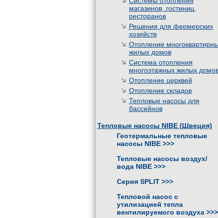
Системы отопления
магазинов, гостиниц,
ресторанов
Решения для фермерских
хозяйств
Отопление многоквартирн
жилых домов
Система отопления
многоэтажных жилых домо
Отопление церквей
Отопление складов
Тепловые насосы для
бассейнов
Тепловые насосы NIBE (Швеция)
Геотермальные тепловые
насосы NIBE
>>>
Тепловые насосы воздух/
вода NIBE
>>>
Серия SPLIT
>>>
Тепловой насос с
утилизацией тепла
вентилируемого воздуха
>>>