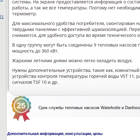
системы. На экране предоставляется информация о состо
работы, а так же все температуры. Поэтому нет необход
ы
термометр.
21
Для максимального удобства потребителя, смонтирован н
твёрдыми панелями с эффективной шумоизоляцией. Перед
снимаются, для удобного доступа во время технического 
ы
В одну группу могут быть соединены 9 тепловых насосов т
мощность до 360 кВт.
ы
Жаркими летними днями можно легко охладить воздух.
Нужны дополнительные устройства, такие как, комнатный
устройства контроля температуры горячей воды VST 11, 
ы
сигналов TSF 10 и др.
ы
Срок службы тепловых насосов Waterkotte и Danfoss
ы
Дополнительная информация, консультации, цены