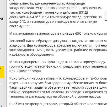
специально предназначенном трубопроводе
хладоносителя. Устройство является очень экономным,
так как коэффициент полезного действия (КПД)
достигает 4,3-4,8**, при температуре хладоносителя на
nd
входе 0°C, и температуре на выходе в отопительную
систему 35°C.
Максимальная температура в приводе 65С только с компр
Тепловой насос образуют два узла, в каждом из которых 
жидкости. Два компрессора, которые включаются при не
а
контролировать мощность, увеличить рабочие интервалы,
надёжность оборудования.
Может одновременно производить тепло и горячую воду. 
горячую воду, то этой функции предоставляется первенст
и
или 2 компрессора.
Конструкция насоса такова, что компрессоры и трубопров
отдельных корпусах, благодаря чему обеспечивается бол
-
Такая двойная защита обеспечивает низкий уровень шум
гибкие соединения установлены на заводе. Соединения т
теплоносителя находятся на обратной стороне насоса.
Снабжен микропроцессором, который обеспечивает опти
ы
24