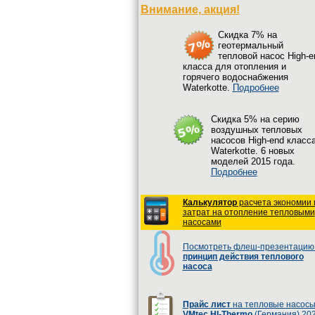
Внимание, акция!
Cкидка 7% на
геотермальный
тепловой насос High-e
класса для отопления и
горячего водоснабжения
Waterkotte.
Подробнее
Cкидка 5% на серию
воздушных тепловых
насосов High-end класс
Waterkotte. 6 новых
моделей 2015 года.
Подробнее
Калькулятор
расчета экономии 
затрат на отопление тепловыми
насосами
Посмотреть флеш-презентацию 
принцип действия теплового
насоса
Прайс лист
на тепловые насос
VMtec HI-Thermo
(Германия) 20