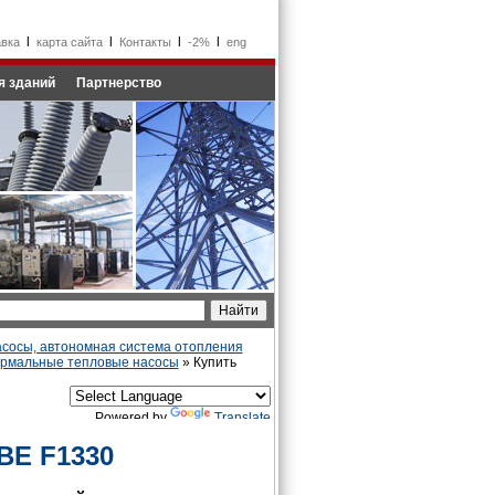
l
l
l
l
авка
карта сайта
Контакты
-2%
eng
я зданий
Партнерство
сосы, автономная система отопления
ермальные тепловые насосы
» Купить
Powered by
Translate
BE F1330