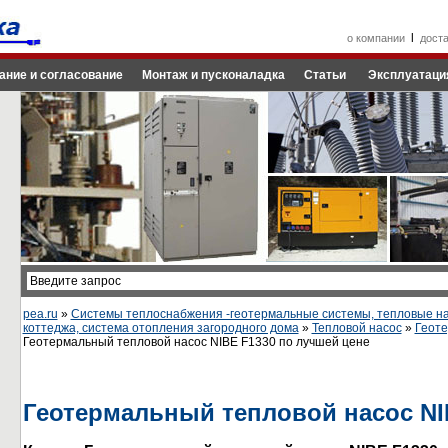
l
о компании
дост
ание и согласование
Монтаж и пусконаладка
Статьи
Эксплуатаци
pea.ru
»
Системы теплоснабжения -геотермальные системы, тепловые на
коттеджа, система отопления загородного дома
»
Тепловой насос
»
Геот
Геотермальный тепловой насос NIBE F1330 по лучшей цене
Геотермальный тепловой насос NI