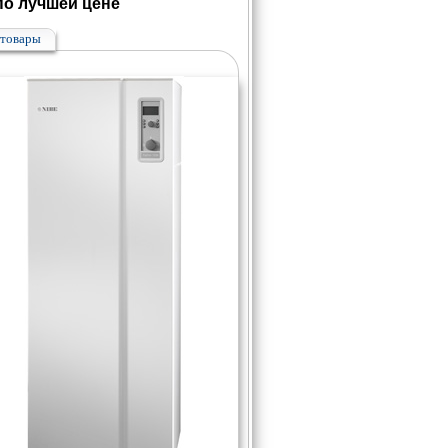
по лучшей цене
товары