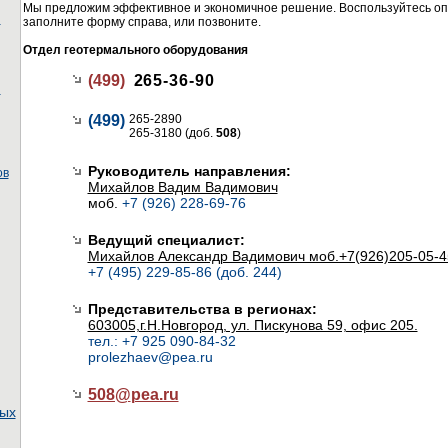
Мы предложим эффективное и экономичное решение. Воспользуйтесь оп
ы
заполните форму справа, или позвоните.
Отдел геотермального оборудования
(499)
265-36-90
ы
(499)
265-2890
265-3180 (доб.
508
)
Руководитель направления:
ов
Михайлов Вадим Вадимович
моб.
+7 (926) 228-69-76
Ведущий специалист:
Михайлов Александр Вадимович моб.+7(926)205-05-4
+7 (495) 229-85-86 (доб. 244)
Представительства в регионах:
603005,г.Н.Новгород, ул. Пискунова 59, офис 205.
тел.: +7 925 090-84-32
prolezhaev@pea.ru
508@
pea.ru
ных