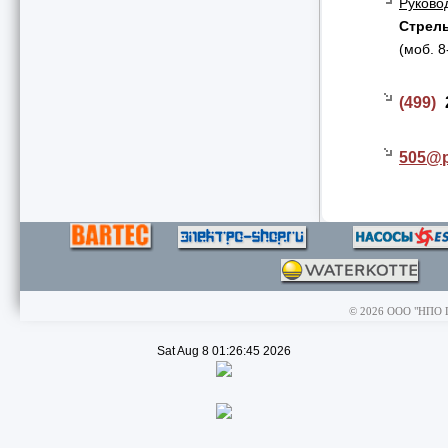
Руково
Стрел
(моб. 
(499)
505@
© 2026 ООО "НПО Пр
Sat Aug 8 01:26:45 2026