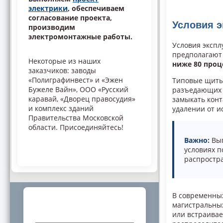
электрики
, обеспечиваем
согласование проекта,
Условия э
производим
электромонтажные работы.
Условия экспл
предполагают
Некоторые из наших
ниже 80 проц
заказчиков: заводы
«Полиграфинвест» и «Эжен
Типовые щиты 
Бужеле Вайн», ООО «Русский
разъедающих п
каравай, «Дворец правосудия»
замыкать конт
и комплекс зданий
удалении от и
Правительства Московской
области. Присоединяйтесь!
Важно:
Вып
условиях п
распростр
В современны
Дополнительная информация и
магистральных
консультации специалистов
или встраивае