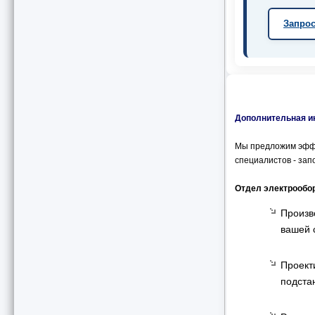
Запрос
Дополнительная и
Мы предложим эффе
специалистов - зап
Отдел электрообо
Произв
вашей 
Проект
подста