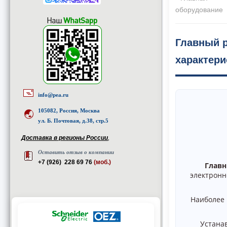
оборудование
Главный 
характери
info@pea.ru
105082, Россия, Москва
ул. Б. Почтовая, д.38, стр.5
Доставка в регионы России
,
Оставить отзыв о компании
+7 (926) 228 69 76
(моб.)
Главн
электронн
Наиболее 
Устана