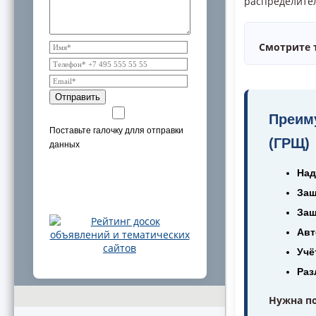
распределите
Смотрите 
Отправить
Преим
Поставьте галочку длля отправки
(ГРЩ)
данных
Над
Защ
Защ
Авт
Учё
Раз
Нужна п