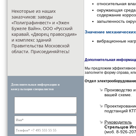
относительная вла
окружающая среда 
Некоторые из наших
содержание корроз
заказчиков: заводы
запыленность окру
«Полиграфинвест» и «Эжен
Бужеле Вайн», ООО «Русский
Значение механически
каравай, «Дворец правосудия»
и комплекс зданий
вибрационные нагру
Правительства Московской
области. Присоединяйтесь!
Дополнительная информация
Мы предложим эффективное и
заполните форму справа, или
Отдел электрооборудовани
Дополнительная информация и
консультации специалистов
Производство и
вашей схеме.
Проектирование
подстанций КТП
Руководитель
Стрельцов Иг
(моб. 8-926-20