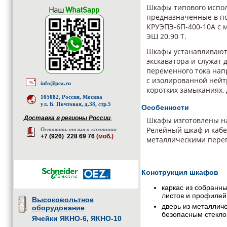
Шкафы типового испол
предназначенные в по
КРУЭПЭ-6П-400-10А с
ЭШ 20.90 Т.
Шкафы устанавливаютс
экскаватора и служат
переменного тока напр
с изолированной нейт
info@pea.ru
коротких замыканиях,
105082, Россия, Москва
ул. Б. Почтовая, д.38, стр.5
Особенности
Доставка в регионы России
,
Шкафы изготовлены на
Релейный шкаф и кабе
Оставить отзыв о компании
+7 (926) 228 69 76
(моб.)
металлическими пере
Конструкция шкафов
каркас из собранн
листов и профилей
Высоковольтное
дверь из металлич
оборудование
безопасным стекл
Ячейки ЯКНО-6, ЯКНО-10