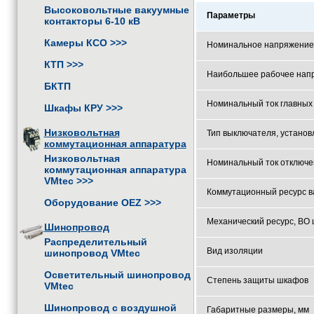
Высоковольтные вакуумные
Параметры
контакторы 6-10 кВ
Камеры КСО
>>>
Номинальное напряжение,
КТП
>>>
Наибольшее рабочее напр
БКТП
Номинальный ток главных 
Шкафы КРУ
>>>
Низковольтная
Тип выключателя, установ
коммутационная аппаратура
Низковольтная
Номинальный ток отключе
коммутационная аппаратура
VMtec
>>>
Коммутационный ресурс в
Оборудование OEZ
>>>
Механический ресурс, ВО 
Шинопровод
Распределительный
Вид изоляции
шинопровод VMtec
Осветительный шинопровод
Степень защиты шкафов
VMtec
Шинопровод с воздушной
Габаритные размеры, мм