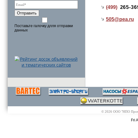
(499)
265-36
Отправить
505@
pea.ru
Поставьте галочку длля отправки
данных
© 2026 ООО "НПО Промэл
Fri 