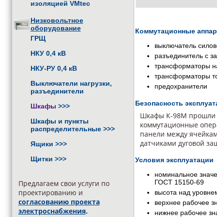
изоляцией VMtec
Низковольтное
оборудование
Коммутационные аппа
ГРЩ
выключатель силов
НКУ 0,4 кВ
разъединитель с 
трансформаторы н
НКУ-РУ 0,4 кВ
трансформаторы т
Выключатели нагрузки,
предохранители
разъединители
Безопасность эксплу
Шкафы
>>>
Шкафы К-98М прошли т
Шкафы и пункты
коммутационные опера
распределительные
>>>
панели между ячейкам
датчиками дуговой за
Ящики
>>>
Щитки
>>>
Условия эксплуатации
номинальное значе
ГОСТ 15150-69
Предлагаем свои услуги по
проектированию и
высота над уровне
согласованию проекта
верхнее рабочее з
электроснабжения
.
нижнее рабочее зн