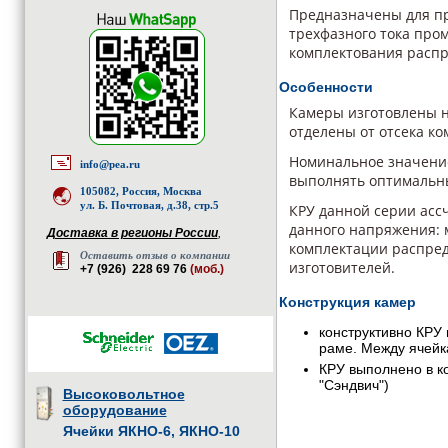
Предназначены для пр
трехфазного тока про
комплектования распр
Особенности
Камеры изготовлены н
отделены от отсека к
Номинальное значение
info@pea.ru
выполнять оптимальны
105082, Россия, Москва
ул. Б. Почтовая, д.38, стр.5
КРУ данной серии асс
данного напряжения: м
Доставка в регионы России
,
комплектации распред
Оставить отзыв о компании
изготовителей.
+7 (926) 228 69 76
(моб.)
Конструкция камер
конструктивно КРУ
раме. Между ячей
КРУ выполнено в ко
"Сэндвич")
Высоковольтное
оборудование
Ячейки ЯКНО-6, ЯКНО-10