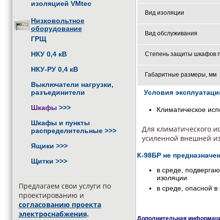
изоляцией VMtec
Вид изоляции
Низковольтное
оборудование
Вид обслуживания
ГРЩ
НКУ 0,4 кВ
Степень защиты шкафов 
НКУ-РУ 0,4 кВ
Габаритные размеры, мм
Выключатели нагрузки,
разъединители
Условия эксплуатац
Шкафы
>>>
Климатическое исп
Шкафы и пункты
Для климатического и
распределительные
>>>
усиленной внешней и
Ящики
>>>
К-98БР не предназначе
Щитки
>>>
в среде, подверга
изоляции
Предлагаем свои услуги по
в среде, опасной 
проектированию и
согласованию проекта
электроснабжения
.
Дополнительная информация