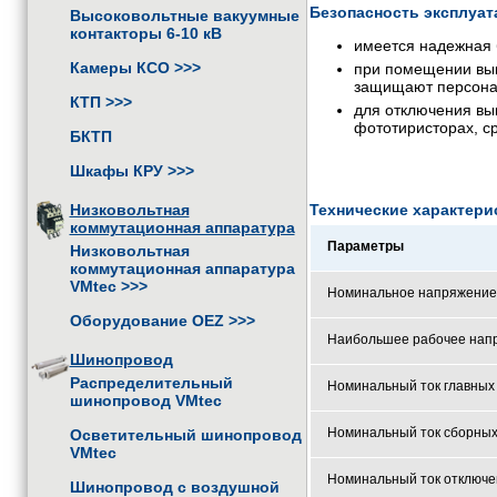
Безопасность эксплу
Высоковольтные вакуумные
контакторы 6-10 кВ
имеется надежная 
Камеры КСО
>>>
при помещении вык
защищают персонал
КТП
>>>
для отключения вы
фототиристорах, с
БКТП
Шкафы КРУ
>>>
Низковольтная
Технические характери
коммутационная аппаратура
Параметры
Низковольтная
коммутационная аппаратура
VMtec
>>>
Номинальное напряжение 
Оборудование OEZ
>>>
Наибольшее рабочее напр
Шинопровод
Распределительный
Номинальный ток главных 
шинопровод VMtec
Номинальный ток сборных
Осветительный шинопровод
VMtec
Номинальный ток отключе
Шинопровод с воздушной