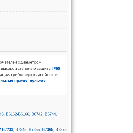
ючателей с диаметром
, высокой степенью защиты
IP65
сации, грибовидные, двойные и
льных щитах, пультах
6, B6162-B6166, B6742, B6744,
-B7233, B7345, B7355, B7365, B7375