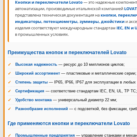
Кнопки и переключатели Lovato
— это надежные компоненты
автоматизации, производимые итальянской компанией
LOVATO
представлена техническая документация на
кнопки, переклю
индикаторы, потенциометры, зуммеры, джойстики
и аксе
изделия соответствуют международным стандартам
IEC, EN и 
в промышленных условиях.
Преимущества кнопок и переключателей Lovato
Высокая надежность
— ресурс до 10 миллионов циклов;
Широкий ассортимент
— пластиковые и металлические серии;
Степень защиты
— IP65, IP66, IP67 для эксплуатации в любых
Сертификация
— соответствие стандартам IEC, EN, UL, ТР ТС;
Удобство монтажа
— универсальный диаметр 22 мм;
Разнообразие исполнений
— с подсветкой, без фиксации, гри
Где применяются кнопки и переключатели Lovato
Промышленные предприятия
— управление станками и меха