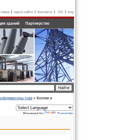
l
l
l
l
ставка
карта сайта
Контакты
-2%
eng
ия зданий
Партнерство
ансформаторы тока
» Кнопки и
Powered by
Translate