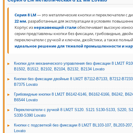
Серия 8 LM
— это металлические кнопки и переключатели с д
22 мм
, разработанные для эксплуатации в условиях повышенн
Корпус из
нержавеющей стали
обеспечивает высокую износ
серии представлены кнопки без фиксации, грибовидные, двойны
переключатели с ручкой и ключом, джойстики, а также полный
идеальное решение для тяжелой промышленности и на
Кнопки для механического управления без фиксации 8 LM2T R100
B1502, B1512, B2102, B2104, B2132, B2134 Lovato
Кнопки без фиксации двойные 8 LM2T B7112-B7133, B7212-B7233 
B7375 Lovato
Грибовидные кнопки 8 LM2T B6142-6146, B6162-6166, B6242, B624
B6544 Lovato
Переключатели с ручкой 8 LM2T S120. S121 S130-S133, S220, S2
S330-S390 Lovato
Кнопки с подсветкой без фиксации 8 LM2T BL103-107, BL203-207
Lovato