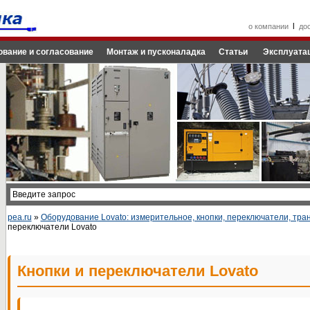
l
о компании
до
ование и согласование
Монтаж и пусконаладка
Статьи
Эксплуатац
pea.ru
»
Оборудование Lovato: измерительное, кнопки, переключатели, тр
переключатели Lovato
Кнопки и переключатели Lovato