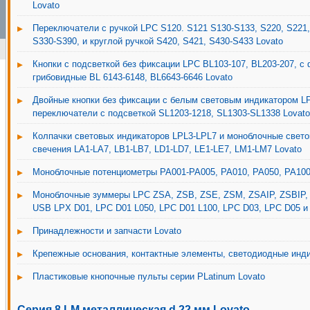
Lovato
Переключатели с ручкой LPC S120. S121 S130-S133, S220, S221
S330-S390, и круглой ручкой S420, S421, S430-S433 Lovato
Кнопки с подсветкой без фиксации LPC BL103-107, BL203-207, с 
грибовидные BL 6143-6148, BL6643-6646 Lovato
Двойные кнопки без фиксации с белым световым индикатором LP
переключатели с подсветкой SL1203-1218, SL1303-SL1338 Lovato
Колпачки световых индикаторов LPL3-LPL7 и моноблочные свет
свечения LA1-LA7, LB1-LB7, LD1-LD7, LE1-LE7, LM1-LM7 Lovato
Моноблочные потенциометры PA001-PA005, PA010, PA050, PA100
Моноблочные зуммеры LPC ZSA, ZSB, ZSE, ZSM, ZSAIP, ZSBIP, 
USB LPX D01, LPC D01 L050, LPC D01 L100, LPC D03, LPC D05 и 
Принадлежности и запчасти Lovato
Крепежные основания, контактные элементы, светодиодные инди
Пластиковые кнопочные пульты серии PLatinum Lovato
Серия 8 LM металлическая d 22 мм Lovato