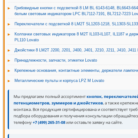
Грибовидные кнопки с подсветкой 8 LM BL 6143-6148, BL6643-664
белым световым индикатором LPC BL7112-7191, BL7212-7223 Lov
Переключатели с подсветкой 8 LM2T SL1203-1218, SL1303-SL133
Колпачки световых индикаторов 8 M2T IL103-IL107, IL1187 и дер
PL110 Lovato
Джойстики 8 LM2T J200, J201, J400, J401, J210, J211, J410, J411 
Принадлежности, запчасти, этикетки Lovato
Крепежные основания, контактные элементы, держатели лампоче
Металлические пульты и корпуса LPZ M Lovato
Мы предлагаем полный ассортимент
кнопок, переключателей
потенциометров, зуммеров и джойстиков
, а также крепежн
монтажа. Вся продукция сертифицирована и соответствует тр
подбора оборудования и получения консультации обращайтес
телефону
+7 (499) 265-31-08
или оставьте заявку на сайте.