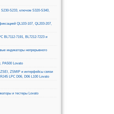
, S230-S233, ключом S320-S340,
фиксацией QL103-107, QL203-207,
C BL7112-7191, BL7212-7223 и
овые индикаторы непрерывного
, PA500 Lovato
ZSEI, ZSMIP и интерфейсы связи
RJ45 LPC D06, D06 L100 Lovato
каторы и тестеры Lovato