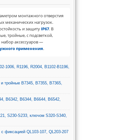
иаметром монтажного отверстия
ых механических нагрузок.
остойкость и защиту
IP67
. В
е, тройные, с подсветкой,
 набор аксессуаров —
ружного применения
.
2-1006, R1196, R2004, B1102-B1196,
и тройные B7345, B7355, B7365,
4, B6342, B6344, B6644, B6542,
21, S230-S233, ключом S320-S340,
, с фиксацией QL103-107, QL203-207