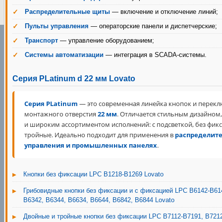
Распределительные щиты
— включение и отключение линий;
Пульты управления
— операторские панели и диспетчерские;
Транспорт
— управление оборудованием;
Системы автоматизации
— интеграция в SCADA-системы.
Серия PLatinum d 22 мм Lovato
Серия PLatinum
— это современная линейка кнопок и перекл
монтажного отверстия
22 мм
. Отличается стильным дизайном
и широким ассортиментом исполнений: с подсветкой, без фик
тройные. Идеально подходит для применения в
распределите
управления и промышленных панелях
.
Кнопки без фиксации LPC B1218-B1269 Lovato
Грибовидные кнопки без фиксации и с фиксацией LPC B6142-B614
B6342, B6344, B6634, B6644, B6842, B6844 Lovato
Двойные и тройные кнопки без фиксации LPC B7112-B7191, B7212