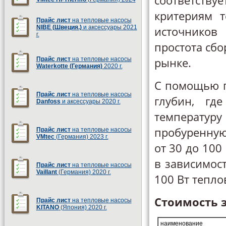
соответств
критериям 
Прайс лист
на тепловые насосы
NIBE (Швеция.)
и аксессуары 2021
источников
г.
простота сб
рынке.
Прайс лист
на тепловые насосы
Waterkotte (Германия)
2020 г.
С помощью г
Прайс лист
на тепловые насосы
глубин, гд
Danfoss
и аксессуары 2020 г.
температу
пробуренную
Прайс лист
на тепловые насосы
VMtec
(Германия) 2023 г.
от 30 до 100
в зависимост
Прайс лист
на тепловые насосы
Vaillant
(Германия) 2020 г.
100 Вт тепл
Стоимость 
Прайс лист
на тепловые насосы
KITANO
(Япония) 2020 г.
наименование