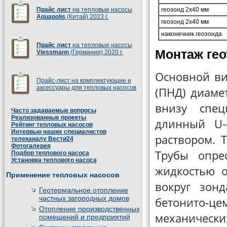
Прайс лист
на тепловые насосы
геозонд 2х40 мм
Aquapolis
(Китай) 2023 г.
геозонд 2х40 мм
наконечник геозонда
Прайс лист
на тепловые насосы
Монтаж гео
Viessmann
(Германия) 2020 г.
Основной ви
Прайс-лист на комплектующие и
аксессуары для тепловых насосов
(ПНД) диаме
внизу спец
Часто задаваемые вопросы
Реализованные проекты
длинный U-
Рейтинг тепловых насосов
Интервью наших специалистов
раствором. 
телеканалу Вести24
Фотогалерея
Трубы опре
Подбор теплового насоса
Установка теплового насоса
жидкостью о
Применение тепловых насосов
вокруг зон
Геотермальное отопление
частных загородных домов
бетонито-ц
Отопление производственных
механическ
помещений и предприятий