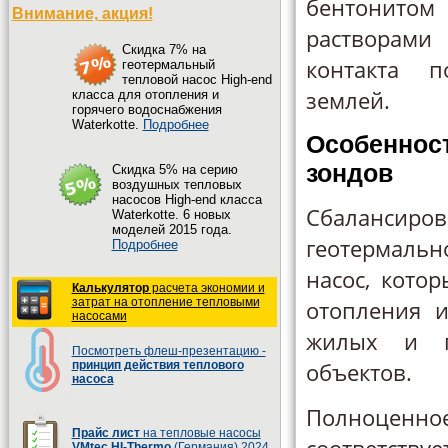
бентони
Внимание, акция!
растворами
Cкидка 7% на
контакта п
геотермальный
тепловой насос High-end
землей.
класса для отопления и
горячего водоснабжения
Waterkotte.
Подробнее
Особеннос
зондов
Cкидка 5% на серию
воздушных тепловых
насосов High-end класса
Сбалансиров
Waterkotte. 6 новых
моделей 2015 года.
геотермаль
Подробнее
насос, кото
Калькулятор
расчета экономии и
затрат на отопление тепловыми
отопления 
насосами
жилых и п
Посмотреть флеш-презентацию -
объектов.
принцип действия теплового
насоса
Полноцен
Прайс лист
на тепловые насосы
VMtec HI-Thermo
(Германия) 2024