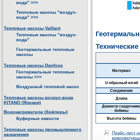
вода"
>>>
Тепловые насосы "воздух-
вода"
>>>
Тепловые насосы Vaillant
Геотермальн
Тепловые насосы "воздух-
вода"
Технические
Геотермальные тепловые
насосы
Тепловые насосы Danfoss
Материал
Геотермальные тепловые
насосы
>>>
U-образный изгиб
Воздушный тепловой насос
Соединение
Тепловые насосы воздух-вода
Длина
KITANO (Япония)
Диаметр сердечник
бобины
Водонагреватели (бойлеры)
Буферные емкости
Высота бобины
Тепловые насосы промышленного
Прайс-лист н
назначения
комплектующ