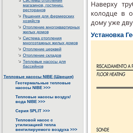
Системы отопления
Наверху тр
магазинов, гостиниц,
ресторанов
колодце в 
Решения для фермерских
дому уже дву
хозяйств
Отопление многоквартирных
жилых домов
Установка Г
Система отопления
многоэтажных жилых домов
Отопление церквей
Отопление складов
Тепловые насосы для
бассейнов
Тепловые насосы NIBE (Швеция)
Геотермальные тепловые
насосы NIBE
>>>
Тепловые насосы воздух/
вода NIBE
>>>
Серия SPLIT
>>>
Тепловой насос с
утилизацией тепла
вентилируемого воздуха
>>>