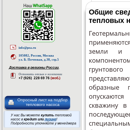
Общие све
тепловых 
Геотермаль
применяются
info@pea.ru
земли и 
105082, Россия, Москва
компонен
ул. Б. Почтовая, д.38, стр.5
грунтовог
Доставка в регионы России
,
Оставить отзыв о компании
представляют
+7 (926) 228 69 76
(моб.)
образные п
опускают
Опросный лист на подбор
скважину в 
теплового насоса
последующее
У нас Вы можете
купить
тепловой
насос в
кредит или
лизинг
!
специал
Подробности уточняйте у менеджера