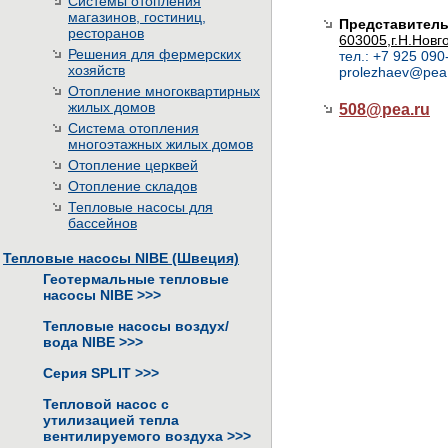
Системы отопления
магазинов, гостиниц,
Представитель
ресторанов
603005,г.Н.Новг
Решения для фермерских
тел.: +7 925 090
хозяйств
prolezhaev@pea
Отопление многоквартирных
жилых домов
508@
pea.ru
Система отопления
многоэтажных жилых домов
Отопление церквей
Отопление складов
Тепловые насосы для
бассейнов
Тепловые насосы NIBE (Швеция)
Геотермальные тепловые
насосы NIBE
>>>
Тепловые насосы воздух/
вода NIBE
>>>
Серия SPLIT
>>>
Тепловой насос с
утилизацией тепла
вентилируемого воздуха
>>>