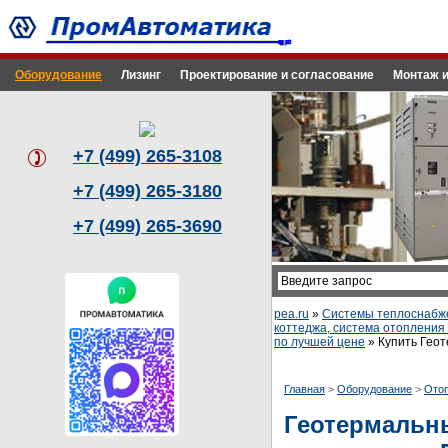
Оборудование
Лизинг
Проектирование и согласование
Монтаж и
+7 (499) 265-3108
+7 (499) 265-3180
+7 (499) 265-3690
pea.ru
»
Системы теплоснабже
коттеджа, система отопления
по лучшей цене
» Купить Геот
Главная
>
Оборудование
>
Ото
Геотермальны