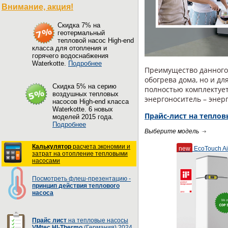
Внимание, акция!
Cкидка 7% на
геотермальный
тепловой насос High-end
класса для отопления и
горячего водоснабжения
Waterkotte.
Подробнее
Преимущество данного 
обогрева дома, но и дл
Cкидка 5% на серию
полностью комплектуе
воздушных тепловых
энергоноситель – энер
насосов High-end класса
Waterkotte. 6 новых
Прайс-лист на теплов
моделей 2015 года.
Подробнее
Выберите модель
Калькулятор
расчета экономии и
new
EcoTouch A
затрат на отопление тепловыми
насосами
Посмотреть флеш-презентацию -
принцип действия теплового
насоса
Прайс лист
на тепловые насосы
VMtec HI-Thermo
(Германия) 2024