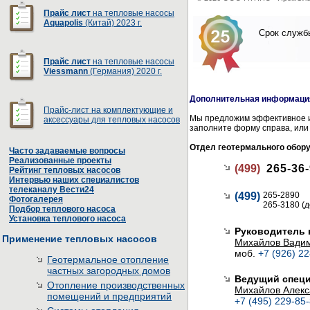
Прайс лист
на тепловые насосы
Aquapolis
(Китай) 2023 г.
Срок службы
Прайс лист
на тепловые насосы
Viessmann
(Германия) 2020 г.
Дополнительная информация
Прайс-лист на комплектующие и
Мы предложим эффективное и
аксессуары для тепловых насосов
заполните форму справа, или
Отдел геотермального обор
Часто задаваемые вопросы
Реализованные проекты
(499)
265-36
Рейтинг тепловых насосов
Интервью наших специалистов
телеканалу Вести24
(499)
265-2890
Фотогалерея
265-3180 (
Подбор теплового насоса
Установка теплового насоса
Руководитель 
Применение тепловых насосов
Михайлов Вади
моб.
+7 (926) 2
Геотермальное отопление
частных загородных домов
Ведущий специ
Отопление производственных
Михайлов Алекс
помещений и предприятий
+7 (495) 229-85-