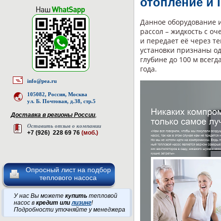
отопление и 
Данное оборудование и
рассол – жидкость с о
и передает её через т
установки признаны од
глубине до 100 м всегд
года.
info@pea.ru
105082, Россия, Москва
ул. Б. Почтовая, д.38, стр.5
Доставка в регионы России
,
Оставить отзыв о компании
+7 (926) 228 69 76
(моб.)
Опросный лист на подбор
теплового насоса
У нас Вы можете
купить
тепловой
насос в
кредит или
лизинг
!
Подробности уточняйте у менеджера