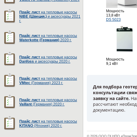
Мощность
Прайс лист
на тепловые насосы
13,8 кВт
NIBE (Швеция.)
и аксессуары 2021
DS 5023
г.
Прайс лист
на тепловые насосы
Waterkotte (Германия)
2020 г.
Прайс лист
на тепловые насосы
Мощность
Danfoss
и аксессуары 2020 г.
9,1 кВт
Прайс лист
на тепловые насосы
VMtec
(Германия) 2023 г.
Для подбора геоте
консультации свяж
заявку на сайте.
На
Прайс лист
на тепловые насосы
рассчитают необход
Vaillant
(Германия) 2020 г.
документацию.
Прайс лист
на тепловые насосы
KITANO
(Япония) 2020 г.
© 2026 ООО ГК НПО «ПромЭлект