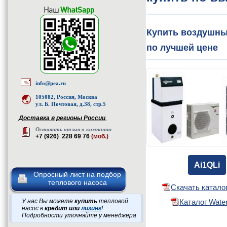
Купить воздушный
по лучшей цене
info@pea.ru
105082, Россия, Москва
ул. Б. Почтовая, д.38, стр.5
Доставка в регионы России
,
Оставить отзыв о компании
+7 (926) 228 69 76
(моб.)
Ai1QLi
Опросный лист на подбор
теплового насоса
Скачать каталог
Каталог Water
У нас Вы можете
купить
тепловой
насос в
кредит или
лизинг
!
Подробности уточняйте у менеджера