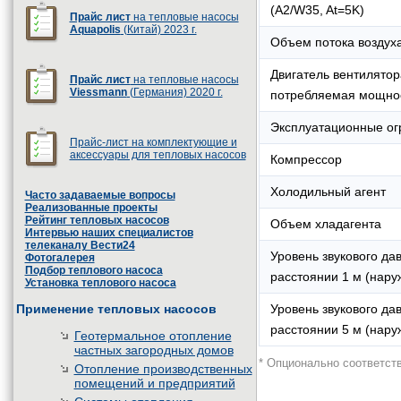
(A2/W35, At=5K)
Прайс лист
на тепловые насосы
Aquapolis
(Китай) 2023 г.
Объем потока воздух
Двигатель вентилятор
Прайс лист
на тепловые насосы
Viessmann
(Германия) 2020 г.
потребляемая мощно
Эксплуатационные ог
Прайс-лист на комплектующие и
аксессуары для тепловых насосов
Компрессор
Холодильный агент
Часто задаваемые вопросы
Реализованные проекты
Рейтинг тепловых насосов
Объем хладагента
Интервью наших специалистов
телеканалу Вести24
Уровень звукового да
Фотогалерея
Подбор теплового насоса
расстоянии 1 м (нару
Установка теплового насоса
Применение тепловых насосов
Уровень звукового да
расстоянии 5 м (нару
Геотермальное отопление
частных загородных домов
* Опционально соответст
Отопление производственных
помещений и предприятий