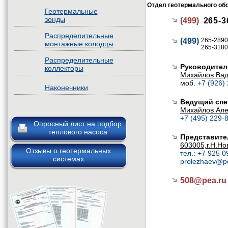
Отдел геотермального об
Геотермальные
зонды
(499)
265-3
Распределительные
(499)
265-2890
монтажные колодцы
265-3180
Распределительные
Руководител
коллекторы
Михайлов Ва
моб.
+7 (926)
Наконечники
Ведущий спе
Михайлов Але
+7 (495) 229-8
Опросный лист на подбор
теплового насоса
Представите
603005,г.Н.Но
Отзывы о геотермальных
тел.: +7 925 0
системах
prolezhaev@p
508@
pea.ru