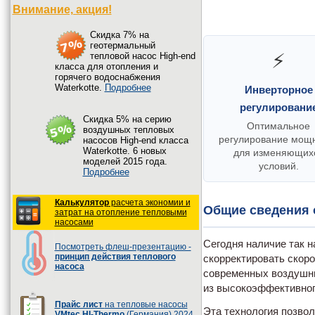
Внимание, акция!
Cкидка 7% на
геотермальный
⚡
тепловой насос High-end
класса для отопления и
горячего водоснабжения
Waterkotte.
Подробнее
Инверторное
регулировани
Cкидка 5% на серию
Оптимальное
воздушных тепловых
регулирование мощ
насосов High-end класса
Waterkotte. 6 новых
для изменяющих
моделей 2015 года.
условий.
Подробнее
Калькулятор
расчета экономии и
Общие сведения о
затрат на отопление тепловыми
насосами
Сегодня наличие так 
Посмотреть флеш-презентацию -
принцип действия теплового
скорректировать скор
насоса
современных воздушны
из высокоэффективног
Прайс лист
на тепловые насосы
Эта технология позвол
VMtec HI-Thermo
(Германия) 2024