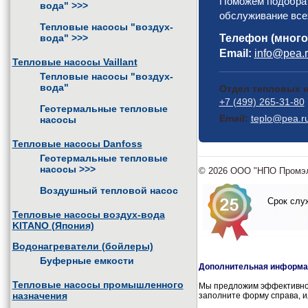
Поможем подобрат
вода"
>>>
обслуживание всех
Тепловые насосы "воздух-
вода"
>>>
Телефон (много
Email:
info@pea.
Тепловые насосы Vaillant
Тепловые насосы "воздух-
вода"
Отдел тепловых н
+7 (499) 265-31-80
Геотермальные тепловые
Email:
teplo@pea.r
насосы
Тепловые насосы Danfoss
Геотермальные тепловые
насосы
>>>
© 2026 ООО "НПО Промэле
Воздушный тепловой насос
Срок служ
Тепловые насосы воздух-вода
KITANO (Япония)
Водонагреватели (бойлеры)
Буферные емкости
Дополнительная информац
Тепловые насосы промышленного
Мы предложим эффективное
назначения
заполните форму справа, и