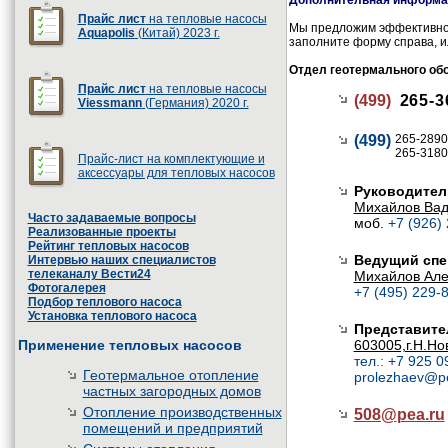
Дополнительная информац
Прайс лист
на тепловые насосы
Мы предложим эффективное
Aquapolis
(Китай) 2023 г.
заполните форму справа, и
Отдел геотермального об
Прайс лист
на тепловые насосы
(499)
265-3
Viessmann
(Германия) 2020 г.
(499)
265-2890
265-3180
Прайс-лист на комплектующие и
аксессуары для тепловых насосов
Руководител
Михайлов Ва
Часто задаваемые вопросы
моб.
+7 (926)
Реализованные проекты
Рейтинг тепловых насосов
Ведущий спе
Интервью наших специалистов
телеканалу Вести24
Михайлов Але
Фотогалерея
+7 (495) 229-8
Подбор теплового насоса
Установка теплового насоса
Представите
Применение тепловых насосов
603005,г.Н.Но
тел.: +7 925 0
Геотермальное отопление
prolezhaev@p
частных загородных домов
Отопление производственных
508@
pea.ru
помещений и предприятий