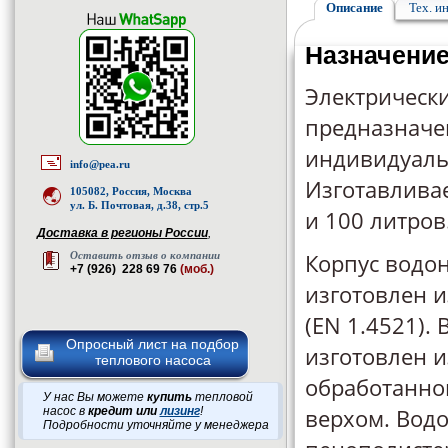
Описание
Тех. и
Назначени
Электрически
предназначе
индивидуаль
info@pea.ru
Изготавливае
105082, Россия, Москва
ул. Б. Почтовая, д.38, стр.5
и 100 литров
Доставка в регионы России
,
Корпус водо
Оставить отзыв о компании
+7 (926) 228 69 76
(моб.)
изготовлен 
(EN 1.4521).
Опросный лист на подбор
изготовлен 
теплового насоса
обработанно
У нас Вы можете
купить
тепловой
верхом. Водо
насос в
кредит или
лизинг
!
Подробности уточняйте у менеджера