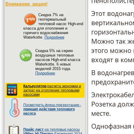
пенополисте
Внимание, акция!
Этот водонаг
Cкидка 7% на
геотермальный
вертикальном
тепловой насос High-end
класса для отопления и
горизонталь
горячего водоснабжения
Waterkotte.
Подробнее
Можно так ж
этого можно
Cкидка 5% на серию
воздушных тепловых
входят в ком
насосов High-end класса
Waterkotte. 6 новых
моделей 2015 года.
В водонагре
Подробнее
предохранит
Калькулятор
расчета экономии и
затрат на отопление тепловыми
Электрокабел
насосами
Розетка дол
Посмотреть флеш-презентацию -
принцип действия теплового
месте.
насоса
Однофазная (
Прайс лист
на тепловые насосы
VMtec HI-Thermo
(Германия) 2024