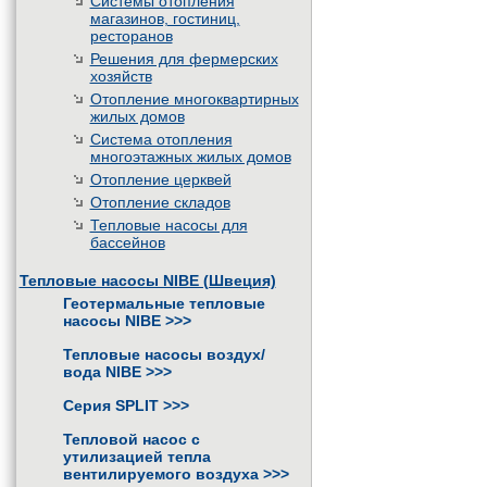
Системы отопления
магазинов, гостиниц,
ресторанов
Решения для фермерских
хозяйств
Отопление многоквартирных
жилых домов
Система отопления
многоэтажных жилых домов
Отопление церквей
Отопление складов
Тепловые насосы для
бассейнов
Тепловые насосы NIBE (Швеция)
Геотермальные тепловые
насосы NIBE
>>>
Тепловые насосы воздух/
вода NIBE
>>>
Серия SPLIT
>>>
Тепловой насос с
утилизацией тепла
вентилируемого воздуха
>>>