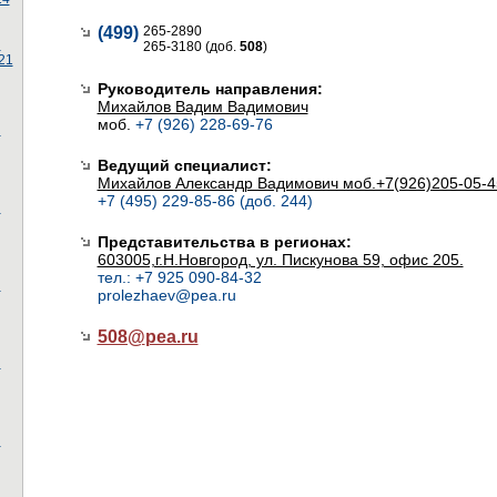
(499)
265-2890
ы
265-3180 (доб.
508
)
21
Руководитель направления:
Михайлов Вадим Вадимович
моб.
+7 (926) 228-69-76
ы
Ведущий специалист:
Михайлов Александр Вадимович моб.+7(926)205-05-4
+7 (495) 229-85-86 (доб. 244)
ы
Представительства в регионах:
603005,г.Н.Новгород, ул. Пискунова 59, офис 205.
тел.: +7 925 090-84-32
ы
prolezhaev@pea.ru
508@
pea.ru
ы
ы