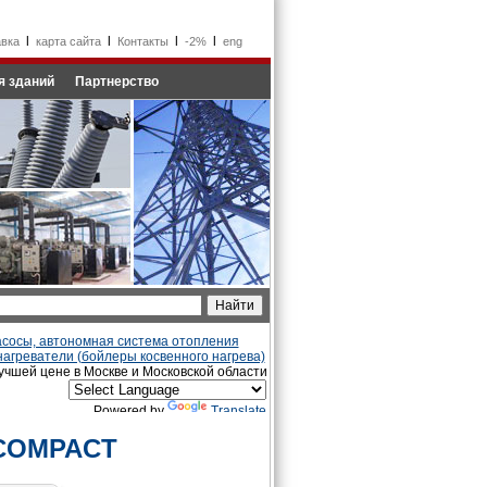
l
l
l
l
авка
карта сайта
Контакты
-2%
eng
я зданий
Партнерство
сосы, автономная система отопления
агреватели (бойлеры косвенного нагрева)
чшей цене в Москве и Московской области
Powered by
Translate
 COMPACT