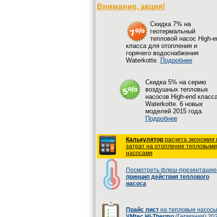
Внимание, акция!
Cкидка 7% на
геотермальный
тепловой насос High-e
класса для отопления и
горячего водоснабжения
Waterkotte.
Подробнее
Cкидка 5% на серию
воздушных тепловых
насосов High-end класс
Waterkotte. 6 новых
моделей 2015 года.
Подробнее
Калькулятор
расчета экономии 
затрат на отопление тепловыми
насосами
Посмотреть флеш-презентацию 
принцип действия теплового
насоса
Прайс лист
на тепловые насос
VMtec HI-Thermo
(Германия) 20