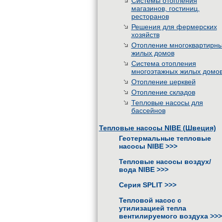
Системы отопления
магазинов, гостиниц,
ресторанов
Решения для фермерских
хозяйств
Отопление многоквартирн
жилых домов
Система отопления
многоэтажных жилых домо
Отопление церквей
Отопление складов
Тепловые насосы для
бассейнов
Тепловые насосы NIBE (Швеция)
Геотермальные тепловые
насосы NIBE
>>>
Тепловые насосы воздух/
вода NIBE
>>>
Серия SPLIT
>>>
Тепловой насос с
утилизацией тепла
вентилируемого воздуха
>>>