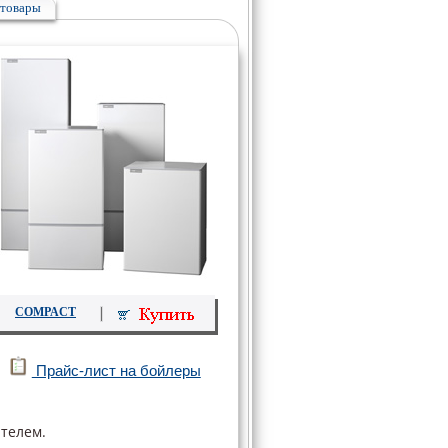
товары
COMPACT
Прайс-лист на бойлеры
телем.