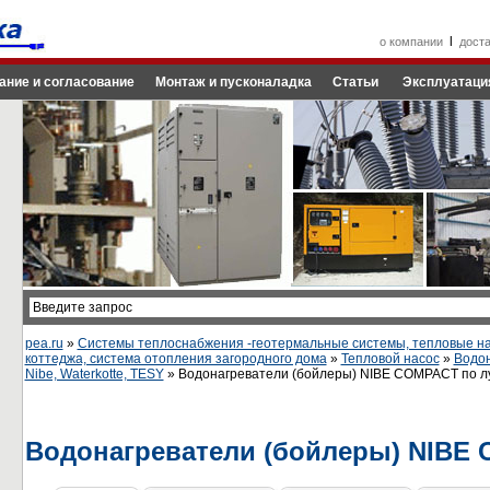
l
о компании
дост
ание и согласование
Монтаж и пусконаладка
Статьи
Эксплуатаци
pea.ru
»
Системы теплоснабжения -геотермальные системы, тепловые на
коттеджа, система отопления загородного дома
»
Тепловой насос
»
Водон
Nibe, Waterkotte, TESY
» Водонагреватели (бойлеры) NIBE COMPACT по лу
Водонагреватели (бойлеры) NIBE