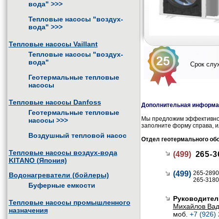
вода"
>>>
Тепловые насосы "воздух-
вода"
>>>
Тепловые насосы Vaillant
Тепловые насосы "воздух-
вода"
Срок служ
Геотермальные тепловые
насосы
Тепловые насосы Danfoss
Дополнительная информац
Геотермальные тепловые
Мы предложим эффективное
насосы
>>>
заполните форму справа, и
Воздушный тепловой насос
Отдел геотермального об
Тепловые насосы воздух-вода
(499)
265-3
KITANO (Япония)
(499)
265-2890
Водонагреватели (бойлеры)
265-3180
Буферные емкости
Руководител
Тепловые насосы промышленного
Михайлов Ва
назначения
моб.
+7 (926)