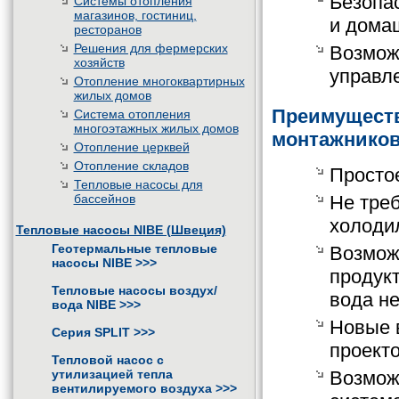
Безопа
Системы отопления
магазинов, гостиниц,
и дома
ресторанов
Решения для фермерских
Возмож
хозяйств
управл
Отопление многоквартирных
жилых домов
Преимущества
Система отопления
многоэтажных жилых домов
монтажнико
Отопление церквей
Отопление складов
Просто
Тепловые насосы для
бассейнов
Не тре
холоди
Тепловые насосы NIBE (Швеция)
Геотермальные тепловые
Возмож
насосы NIBE
>>>
продукт
Тепловые насосы воздух/
вода н
вода NIBE
>>>
Новые 
Серия SPLIT
>>>
проекто
Тепловой насос с
утилизацией тепла
Возмож
вентилируемого воздуха
>>>