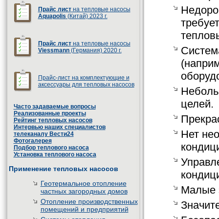
Недоро
Прайс лист
на тепловые насосы
Aquapolis
(Китай) 2023 г.
требует
теплов
Прайс лист
на тепловые насосы
Систем
Viessmann
(Германия) 2020 г.
(напри
оборуд
Прайс-лист на комплектующие и
аксессуары для тепловых насосов
Неболь
целей.
Часто задаваемые вопросы
Реализованные проекты
Прекра
Рейтинг тепловых насосов
Интервью наших специалистов
Нет не
телеканалу Вести24
Фотогалерея
кондиц
Подбор теплового насоса
Установка теплового насоса
Управл
Применение тепловых насосов
кондици
Геотермальное отопление
Малые 
частных загородных домов
Отопление производственных
Значит
помещений и предприятий