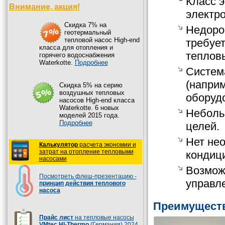
Класс 
Внимание, акция!
электр
Cкидка 7% на
Недоро
геотермальный
тепловой насос High-end
требует
класса для отопления и
теплов
горячего водоснабжения
Waterkotte.
Подробнее
Систем
(напри
Cкидка 5% на серию
воздушных тепловых
оборуд
насосов High-end класса
Waterkotte. 6 новых
Неболь
моделей 2015 года.
Подробнее
целей.
Нет не
Калькулятор
расчета экономии и
затрат на отопление тепловыми
кондиц
насосами
Возмож
Посмотреть флеш-презентацию -
управл
принцип действия теплового
насоса
Преимуществ
Прайс лист
на тепловые насосы
VMtec HI-Thermo
(Германия) 2024