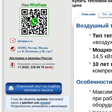
Купить тепловой на
цене
Описание
Тех. и
Воздушный те
Тип те
«возду
info@pea.ru
105082, Россия, Москва
Мощно
ул. Б. Почтовая, д.38, стр.5
14,5 кВ
Доставка в регионы России
,
10 лет
Оставить отзыв о компании
+7 (926) 228 69 76
(моб.)
компрес
Особенности 
Опросный лист на подбор
теплового насоса
Максим
при раб
У нас Вы можете
купить
тепловой
насос в
кредит или
лизинг
!
оборуд
Подробности уточняйте у менеджера