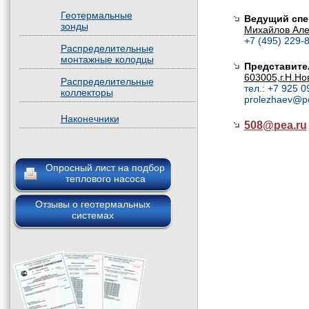
Геотермальные
Ведущий спе
зонды
Михайлов Але
+7 (495) 229-8
Распределительные
монтажные колодцы
Представите
603005,г.Н.Но
Распределительные
тел.: +7 925 0
коллекторы
prolezhaev@p
Наконечники
508@
pea.ru
Опросный лист на подбор
теплового насоса
Отзывы о геотермальных
системах