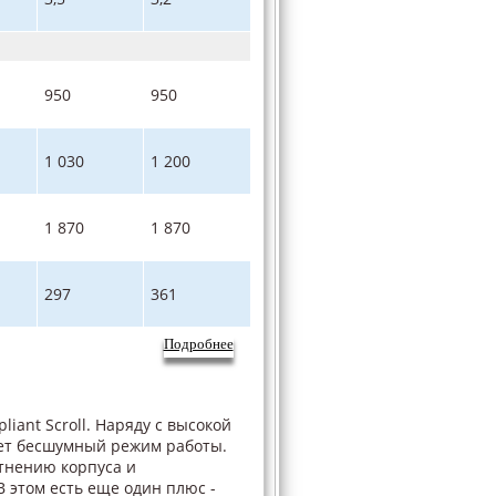
950
950
1 030
1 200
1 870
1 870
297
361
Подробнее
iant Scroll. Наряду с высокой
ает бесшумный режим работы.
тнению корпуса и
 этом есть еще один плюс -