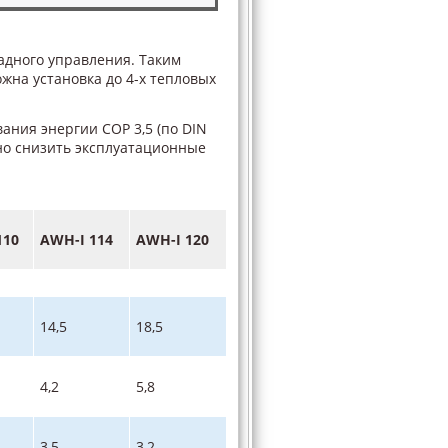
адного управления. Таким
жна установка до 4-х тепловых
ния энергии СОР 3,5 (по DIN
ьно снизить эксплуатационные
110
AWH-I 114
AWH-I 120
14,5
18,5
4,2
5,8
3,5
3,2