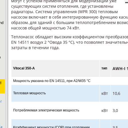
могут с успехом применяться для модернизации уже
существующих систем отопления, где установлены
радиаторы. Система управления (WPR 300) тепловым
насосом включает в себя интегрированную функцию каск
образом, для зданий с большим теплопотреблением возмо
nd
насосов общей мощностью 74 кВт.
Теплонасос обладает высоким коэффициентом преобразова
EN 14511 воздух 2 °Овода 35 °C), что позволяет значител
затраты в течении года.
а
AWH-I 
Vitocal 350-А
тип
Мощность указана по EN 14511, при A2/W35 °C
и
кВт
10,6
Тепловая мощность
-
кВт
3,0
Потребляемая электрическая мощность
ы
3,5
Коэффициент мощности (COP) при отоплении
24