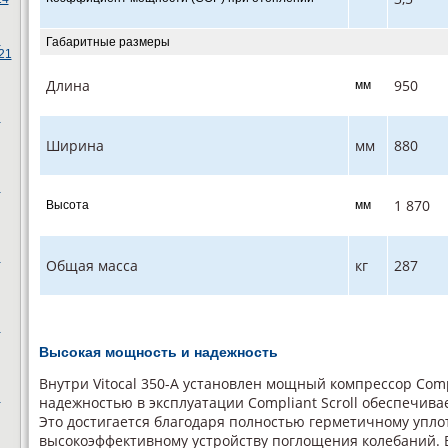
ы
Габаритные размеры
21
Длина
950
мм
ы
Ширина
мм
880
ы
1 870
Высота
мм
ы
Общая масса
кг
287
ы
Высокая мощность и надежность
Внутри Vitocal 350-A установлен мощный компрессор Compl
ы
надежностью в эксплуатации Compliant Scroll обеспечив
Это достигается благодаря полностью герметичному упло
высокоэффективному устройству поглощения колебаний. В