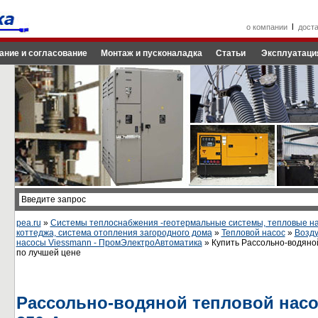
l
о компании
дост
ание и согласование
Монтаж и пусконаладка
Статьи
Эксплуатаци
pea.ru
»
Системы теплоснабжения -геотермальные системы, тепловые на
коттеджа, система отопления загородного дома
»
Тепловой насос
»
Возд
насосы Viessmann - ПромЭлектроАвтоматика
» Купить Рассольно-водяной
по лучшей цене
Рассольно-водяной тепловой насос