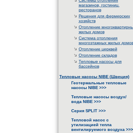
Системы отопления
магазинов, гостиниц,
ресторанов
Решения для фермерских
хозяйств
Отопление многоквартирн
жилых домов
Система отопления
многоэтажных жилых домо
Отопление церквей
Отопление складов
Тепловые насосы для
бассейнов
Тепловые насосы NIBE (Швеция)
Геотермальные тепловые
насосы NIBE
>>>
Тепловые насосы воздух/
вода NIBE
>>>
Серия SPLIT
>>>
Тепловой насос с
утилизацией тепла
вентилируемого воздуха
>>>