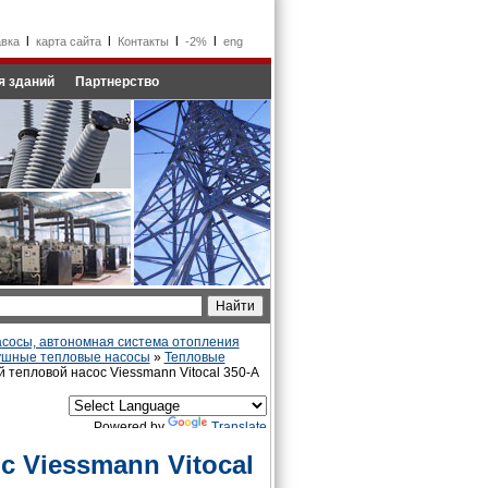
l
l
l
l
авка
карта сайта
Контакты
-2%
eng
я зданий
Партнерство
сосы, автономная система отопления
ушные тепловые насосы
»
Тепловые
 тепловой насос Viessmann Vitocal 350-А
Powered by
Translate
 Viessmann Vitocal