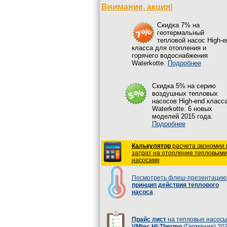
Внимание, акция!
Cкидка 7% на
геотермальный
тепловой насос High-e
класса для отопления и
горячего водоснабжения
Waterkotte.
Подробнее
Cкидка 5% на серию
воздушных тепловых
насосов High-end класс
Waterkotte. 6 новых
моделей 2015 года.
Подробнее
Калькулятор
расчета экономии 
затрат на отопление тепловыми
насосами
Посмотреть флеш-презентацию 
принцип действия теплового
насоса
Прайс лист
на тепловые насос
VMtec HI-Thermo
(Германия) 20