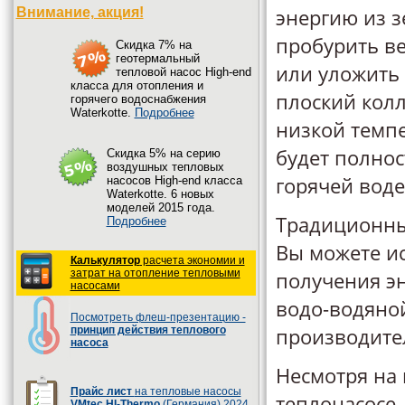
энергию из 
Внимание, акция!
пробурить в
Cкидка 7% на
геотермальный
или уложить 
тепловой насос High-end
класса для отопления и
плоский колл
горячего водоснабжения
Waterkotte.
Подробнее
низкой темп
будет полнос
Cкидка 5% на серию
воздушных тепловых
горячей воде
насосов High-end класса
Waterkotte. 6 новых
моделей 2015 года.
Традиционны
Подробнее
Вы можете ис
Калькулятор
расчета экономии и
затрат на отопление тепловыми
получения эн
насосами
водо-водяной
Посмотреть флеш-презентацию -
производите
принцип действия теплового
насоса
Несмотря на
Прайс лист
на тепловые насосы
теплонасосе,
VMtec HI-Thermo
(Германия) 2024