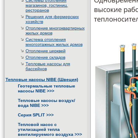
Системы отопления
магазинов, гостиниц,
высокие рабо
ресторанов
Решения для фермерских
теплоносител
хозяйств
Отопление многоквартирных
жилых домов
Система отопления
многоэтажных жилых домов
Отопление церквей
Отопление складов
Тепловые насосы для
бассейнов
Тепловые насосы NIBE (Швеция)
Геотермальные тепловые
насосы NIBE
>>>
Тепловые насосы воздух/
вода NIBE
>>>
Серия SPLIT
>>>
Тепловой насос с
утилизацией тепла
вентилируемого воздуха
>>>