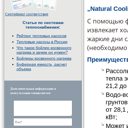
„Natural Coo
Сертификат соответствия
С помощью фу
Статьи по системам
теплоснабжения:
извлекает хо
Рейтинг тепловых насосов
жаркие дни 
Тепловые насосы в России
(необходимо 
Что такое бойлер косвенного
нагрева и зачем он нужен?
Бойлеры косвенного нагрева
Преимуществ
Буферная емкость, расчет
объема
Рассол
тепла 
21,2 до
Дополнительная информация и
консультации специалистов
Водо-в
грунто
от 28,1
кВт;
Может и