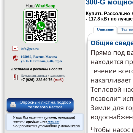
300-G мощност
Купить Рассольно-в
- 117,8 кВт по лучш
Описание
Тех. и
Общие свед
info@pea.ru
Прямо под в
105082, Россия, Москва
находится пр
ул. Б. Почтовая, д.38, стр.5
течение всег
Доставка в регионы России
,
Оставить отзыв о компании
накапливает
+7 (926) 228 69 76
(моб.)
Тепловой нас
позволит ис
Опросный лист на подбор
Земли для го
теплового насоса
водоснабжен
У нас Вы можете
купить
тепловой
насос в
кредит или
лизинг
!
Подробности уточняйте у менеджера
Чтобы насос