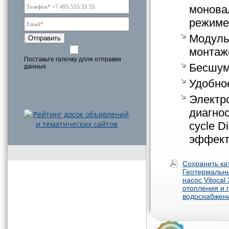
монова
режиме 
Модуль
Отправить
монтаж
Поставьте галочку длля отправки
Бесшум
данных
Удобно
Электр
диагнос
cycle D
эффект
Сохранить ка
Геотермальн
насос Vitocal
отопления и 
водоснабжен