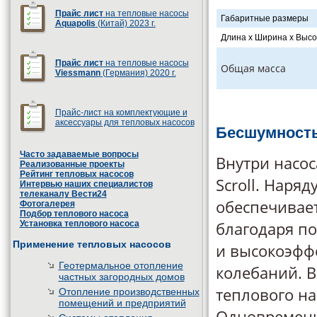
Прайс лист
на тепловые насосы
Габаритные размеры
Aquapolis
(Китай) 2023 г.
Длина x Ширина x Высо
Прайс лист
на тепловые насосы
Общая масса
Viessmann
(Германия) 2020 г.
Прайс-лист на комплектующие и
аксессуары для тепловых насосов
Бесшумность
Часто задаваемые вопросы
Внутри насо
Реализованные проекты
Рейтинг тепловых насосов
Scroll. Наря
Интервью наших специалистов
телеканалу Вести24
обеспечивае
Фотогалерея
Подбор теплового насоса
благодаря п
Установка теплового насоса
Применение тепловых насосов
и высокоэфф
Геотермальное отопление
колебаний. В
частных загородных домов
теплового н
Отопление производственных
помещений и предприятий
Одновременно