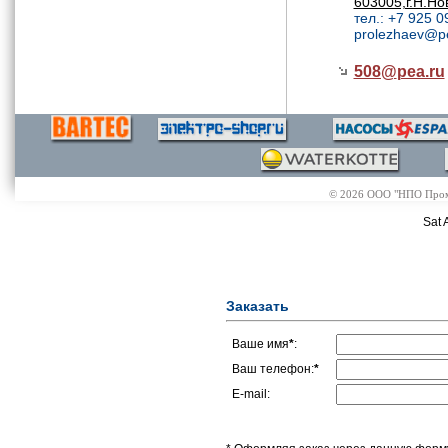
603005,г.Н.Но
тел.: +7 925 0
prolezhaev@p
508@
pea.ru
© 2026 ООО "НПО Промэл
Sat 
Заказать
Ваше имя
*
:
Ваш телефон:
*
E-mail: