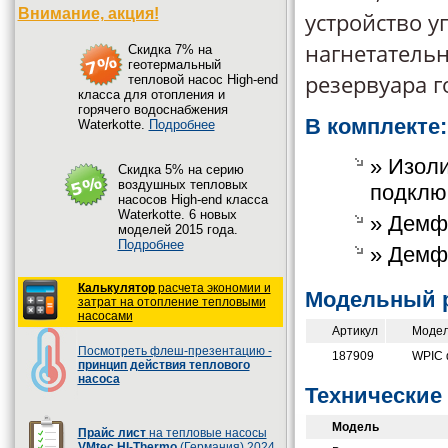
Внимание, акция!
устройство у
нагнетатель
Cкидка 7% на
геотермальный
резервуара г
тепловой насос High-end
класса для отопления и
горячего водоснабжения
В комплекте:
Waterkotte.
Подробнее
» Изол
Cкидка 5% на серию
воздушных тепловых
подклю
насосов High-end класса
Waterkotte. 6 новых
» Демф
моделей 2015 года.
Подробнее
» Демфе
Калькулятор
расчета экономии и
Модельный 
затрат на отопление тепловыми
насосами
Артикул
Моде
Посмотреть флеш-презентацию -
187909
WPIC 
принцип действия теплового
насоса
Технические 
Модель
Прайс лист
на тепловые насосы
VMtec HI-Thermo
(Германия) 2024