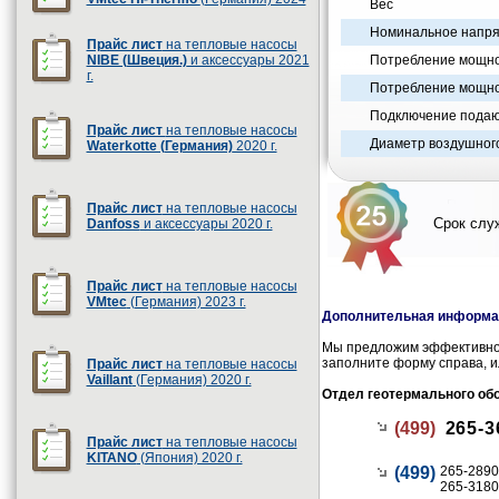
Вес
Номинальное напр
Прайс лист
на тепловые насосы
NIBE (Швеция.)
и аксессуары 2021
Потребление мощно
г.
Потребление мощнос
Подключение подаю
Прайс лист
на тепловые насосы
Диаметр воздушног
Waterkotte (Германия)
2020 г.
Прайс лист
на тепловые насосы
Срок служ
Danfoss
и аксессуары 2020 г.
Прайс лист
на тепловые насосы
VMtec
(Германия) 2023 г.
Дополнительная информац
Мы предложим эффективное
заполните форму справа, и
Прайс лист
на тепловые насосы
Vaillant
(Германия) 2020 г.
Отдел геотермального об
(499)
265-3
Прайс лист
на тепловые насосы
KITANO
(Япония) 2020 г.
(499)
265-2890
265-3180