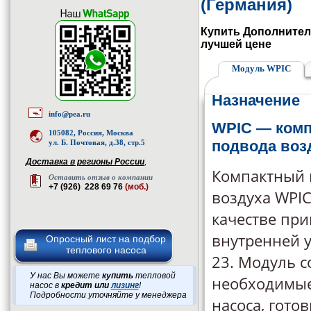
(Германия)
Купить Дополнител
лучшей цене
Модуль WPIC
Назначение
info@pea.ru
WPIC — ком
105082, Россия, Москва
подвода возд
ул. Б. Почтовая, д.38, стр.5
Доставка в регионы России
,
Компактный 
Оставить отзыв о компании
+7 (926) 228 69 76
(моб.)
воздуха WPIC
качестве пр
внутренней у
Опросный лист на подбор
теплового насоса
23. Модуль с
У нас Вы можете
купить
тепловой
необходимые
насос в
кредит или
лизинг
!
Подробности уточняйте у менеджера
насоса, гото