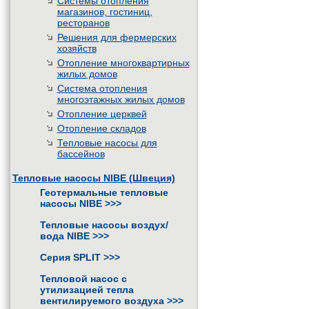
Системы отопления
магазинов, гостиниц,
ресторанов
Решения для фермерских
хозяйств
Отопление многоквартирных
жилых домов
Система отопления
многоэтажных жилых домов
Отопление церквей
Отопление складов
Тепловые насосы для
бассейнов
Тепловые насосы NIBE (Швеция)
Геотермальные тепловые
насосы NIBE
>>>
Тепловые насосы воздух/
вода NIBE
>>>
Серия SPLIT
>>>
Тепловой насос с
утилизацией тепла
вентилируемого воздуха
>>>