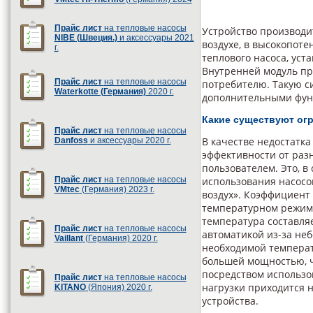
Прайс лист
на тепловые насосы
Устройство производи
NIBE (Швеция.)
и аксессуары 2021
воздухе, в высокопот
г.
теплового насоса, уст
Внутренней модуль п
Прайс лист
на тепловые насосы
потребителю. Такую с
Waterkotte (Германия)
2020 г.
дополнительными функ
Какие существуют ог
Прайс лист
на тепловые насосы
В качестве недостатк
Danfoss
и аксессуары 2020 г.
эффективности от раз
пользователем. Это, 
Прайс лист
на тепловые насосы
использования насосов
VMtec
(Германия) 2023 г.
воздух». Коэффициент
температурном режиме 
температура составляе
Прайс лист
на тепловые насосы
автоматикой из-за не
Vaillant
(Германия) 2020 г.
необходимой темпера
большей мощностью, ч
посредством использо
Прайс лист
на тепловые насосы
нагрузки приходится н
KITANO
(Япония) 2020 г.
устройства.