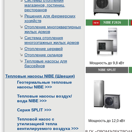
Системы отопления
магазинов, гостиниц,
ресторанов
Решения для фермерских
хозяйств
NIBE F2026
NEW
Отопление многоквартирных
жилых домов
Система отопления
многоэтажных жилых домов
Отопление церквей
Отопление складов
Тепловые насосы для
Мощность до 9,8 кВт
бассейнов
NIBE SPLIT
Тепловые насосы NIBE (Швеция)
Геотермальные тепловые
насосы NIBE
>>>
Тепловые насосы воздух/
вода NIBE
>>>
Серия SPLIT
>>>
Тепловой насос с
Мощность до 12,0 кВт
утилизацией тепла
вентилируемого воздуха
>>>
В ГК «ПРОМЭЛЕКТРОАВ