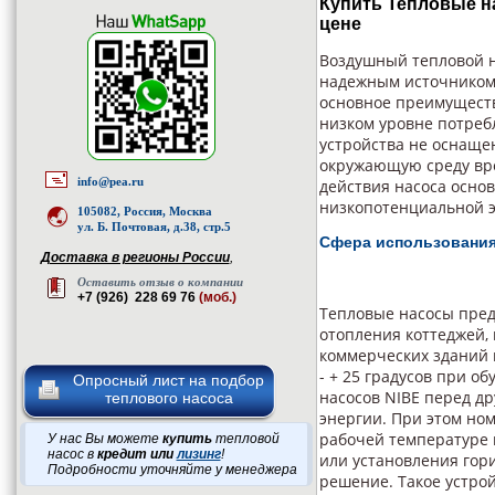
Купить Тепловые на
цене
Воздушный тепловой н
надежным источником 
основное преимуществ
низком уровне потреб
устройства не оснаще
окружающую среду вр
info@pea.ru
действия насоса осно
низкопотенциальной эн
105082, Россия, Москва
ул. Б. Почтовая, д.38, стр.5
Сфера использовани
Доставка в регионы России
,
Оставить отзыв о компании
+7 (926) 228 69 76
(моб.)
Тепловые насосы пред
отопления коттеджей,
коммерческих зданий и
- + 25 градусов при о
Опросный лист на подбор
насосов NIBE перед д
теплового насоса
энергии. При этом но
рабочей температуре в
У нас Вы можете
купить
тепловой
насос в
кредит или
лизинг
!
или установления гори
Подробности уточняйте у менеджера
решение. Такое устро