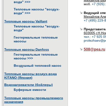
Михайлов Ва
вода"
>>>
моб.
+7 (926)
Тепловые насосы "воздух-
Ведущий спе
вода"
>>>
Михайлов Але
+7 (495) 229-8
Тепловые насосы Vaillant
Тепловые насосы "воздух-
Представите
вода"
603005,г.Н.Но
тел.: +7 925 0
Геотермальные тепловые
prolezhaev@p
насосы
508@
pea.ru
Тепловые насосы Danfoss
Геотермальные тепловые
насосы
>>>
Воздушный тепловой насос
Тепловые насосы воздух-вода
KITANO (Япония)
Водонагреватели (бойлеры)
Буферные емкости
Тепловые насосы промышленного
назначения