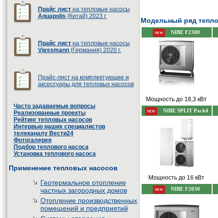
Прайс лист
на тепловые насосы
Aquapolis
(Китай) 2023 г.
Модельный ряд тепло
NIBE F2300
NEW
Прайс лист
на тепловые насосы
Viessmann
(Германия) 2020 г.
Прайс-лист на комплектующие и
аксессуары для тепловых насосов
Мощность до 18,3 кВт
Часто задаваемые вопросы
NIBE SPLIT Pack4
NEW
Реализованные проекты
Рейтинг тепловых насосов
Интервью наших специалистов
телеканалу Вести24
Фотогалерея
Подбор теплового насоса
Установка теплового насоса
Применение тепловых насосов
Мощность до 16 кВт
Геотермальное отопление
частных загородных домов
NIBE F2030
NEW
Отопление производственных
помещений и предприятий