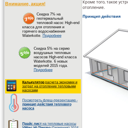
Кроме того, такое уст
Внимание, акция!
отопление.
Cкидка 7% на
Принцип действия
геотермальный
тепловой насос High-end
класса для отопления и
горячего водоснабжения
Waterkotte.
Подробнее
Cкидка 5% на серию
воздушных тепловых
насосов High-end класса
Waterkotte. 6 новых
моделей 2015 года.
Подробнее
Калькулятор
расчета экономии и
затрат на отопление тепловыми
насосами
Посмотреть флеш-презентацию -
принцип действия теплового
насоса
Прайс лист
на тепловые насосы
VMtec HI-Thermo
(Германия) 2024