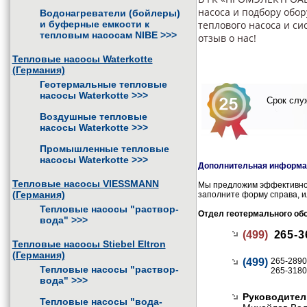
насоса и подбору обор
Водонагреватели (бойлеры)
и буферные емкости к
теплового насоса и си
тепловым насосам NIBE
>>>
отзыв о нас!
Тепловые насосы Waterkotte
(Германия)
Геотермальные тепловые
насосы Waterkotte
>>>
Срок служ
Воздушные тепловые
насосы Waterkotte
>>>
Промышленные тепловые
насосы Waterkotte
>>>
Дополнительная информац
Тепловые насосы VIESSMANN
Мы предложим эффективное
(Германия)
заполните форму справа, и
Тепловые насосы "раствор-
Отдел геотермального об
вода"
>>>
(499)
265-3
Тепловые насосы Stiebel Eltron
(Германия)
(499)
265-2890
Тепловые насосы "раствор-
265-3180
вода"
>>>
Руководител
Тепловые насосы "вода-