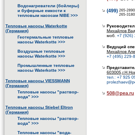
Водонагреватели (бойлеры)
и буферные емкости к
(499)
265-2890
265-3180
тепловым насосам NIBE
>>>
Тепловые насосы Waterkotte
Руководител
(Германия)
Михайлов Ва
моб.
+7 (926)
Геотермальные тепловые
насосы Waterkotte
>>>
Ведущий спе
Воздушные тепловые
Михайлов Але
насосы Waterkotte
>>>
+7 (495) 229-8
Промышленные тепловые
Представите
насосы Waterkotte
>>>
603005,г.Н.Но
тел.: +7 925 0
Тепловые насосы VIESSMANN
prolezhaev@p
(Германия)
Тепловые насосы "раствор-
508@
pea.ru
вода"
>>>
Тепловые насосы Stiebel Eltron
(Германия)
Тепловые насосы "раствор-
вода"
>>>
Тепловые насосы "вода-