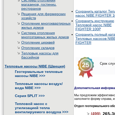
Системы отопления
магазинов, гостиниц,
ресторанов
Сохранить каталог Теп
Решения для фермерских
насос NIBE FIGHTER 1
хозяйств
Сохранить инструкцию
Отопление многоквартирных
Тепловой насос NIBE
жилых домов
FIGHTER 100P
Система отопления
Сохранить полный кат
многоэтажных жилых домов
Тепловых насосов NIB
Отопление церквей
FIGHTER
Отопление складов
Тепловые насосы для
бассейнов
Срок служ
Тепловые насосы NIBE (Швеция)
Геотермальные тепловые
насосы NIBE
>>>
Тепловые насосы воздух/
вода NIBE
>>>
Дополнительная информац
Мы предложим эффективное
Серия SPLIT
>>>
заполните форму справа, и
Тепловой насос с
Отдел геотермального об
утилизацией тепла
вентилируемого воздуха
>>>
(499)
265-3