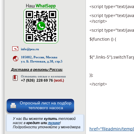
<script type="text/java
<script type="text/java
</script>
<script type="text/jav
$(function () {
info@pea.ru
$(".links-5").switchTarg
105082, Россия, Москва
ул. Б. Почтовая, д.38, стр.5
Доставка в регионы России
,
});
Оставить отзыв о компании
+7 (926) 228 69 76
(моб.)
</script>
Опросный лист на подбор
теплового насоса
У нас Вы можете
купить
тепловой
насос в
кредит или
лизинг
!
Подробности уточняйте у менеджера
href="fileadmin/templ