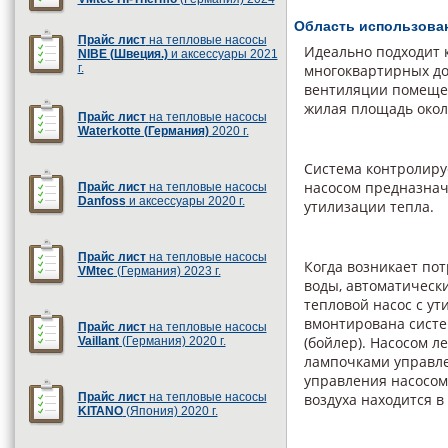
Область использова
Прайс лист
на тепловые насосы
Идеально подходит к
NIBE (Швеция.)
и аксессуары 2021
г.
многоквартирных до
вентиляции помещен
жилая площадь около
Прайс лист
на тепловые насосы
Waterkotte (Германия)
2020 г.
Система контролиру
насосом предназнач
Прайс лист
на тепловые насосы
Danfoss
и аксессуары 2020 г.
утилизации тепла.
Прайс лист
на тепловые насосы
Когда возникает пот
VMtec
(Германия) 2023 г.
воды, автоматически
тепловой насос с ут
вмонтирована систе
Прайс лист
на тепловые насосы
(бойлер). Насосом л
Vaillant
(Германия) 2020 г.
лампочками управле
управления насосом
Прайс лист
на тепловые насосы
воздуха находится в
KITANO
(Япония) 2020 г.