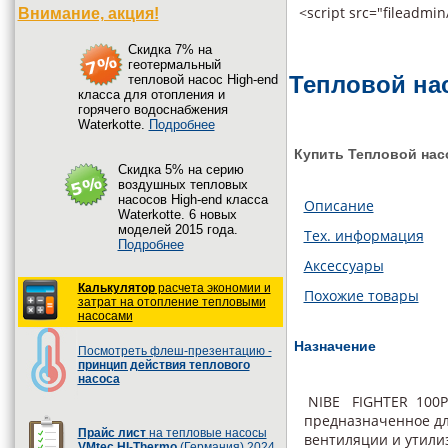
<script src="fileadmin
Внимание, акция!
Cкидка 7% на
геотермальный
Тепловой на
тепловой насос High-end
класса для отопления и
горячего водоснабжения
Waterkotte.
Подробнее
Купить Тепловой нас
Cкидка 5% на серию
воздушных тепловых
насосов High-end класса
Описание
Waterkotte. 6 новых
моделей 2015 года.
Тех. информация
Подробнее
Аксессуары
Калькулятор
расчета экономии и
Похожие товары
затрат на отопление тепловыми
насосами
Назначение
Посмотреть флеш-презентацию -
принцип действия теплового
насоса
NIBE FIGHTER 100P 
предназначенное дл
Прайс лист
на тепловые насосы
вентиляции и утили
VMtec HI-Thermo
(Германия) 2024