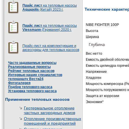
Прайс лист
на тепловые насосы
Технические характе
Aquapolis
(Китай) 2023 г.
NIBE FIGHTER 100P
Прайс лист
на тепловые насосы
Viessmann
(Германия) 2020 г.
Высота
Ширина
Глубина
Прайс-лист на комплектующие и
аксессуары для тепловых насосов
Вес нетто
Емкость двойной оболочк
Часто задаваемые вопросы
Емкость цилиндра горяче
Реализованные проекты
Рейтинг тепловых насосов
Напряжение
Интервью наших специалистов
Хладоген
телеканалу Вести24
Фотогалерея
Мощность компресора (Pe
Подбор теплового насоса
Мощность погружаемого 
Установка теплового насоса
Защита ат коррозии
Применение тепловых насосов
Экономия*
Геотермальное отопление
частных загородных домов
Отопление производственных
помещений и предприятий