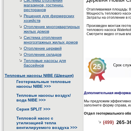
Деревня Новая С
Системы отопления
магазинов, гостиниц,
ресторанов
Отапливаемая площадь: 80
Мощность теплового насоса
Решения для фермерских
Затраты на отопление в го
хозяйств
Произведен монтаж геоте
Отопление многоквартирных
теплового насоса Waterkot
жилых домов
Смотрите видео отзыв вл
Система отопления
многоэтажных жилых домов
Отопление церквей
Отопление складов
Тепловые насосы для
бассейнов
Срок служ
Тепловые насосы NIBE (Швеция)
Геотермальные тепловые
насосы NIBE
>>>
Дополнительная информац
Тепловые насосы воздух/
вода NIBE
>>>
Мы предложим эффективное 
заполните форму справа, и
Серия SPLIT
>>>
Отдел геотермального об
Тепловой насос с
(499)
265-3
утилизацией тепла
вентилируемого воздуха
>>>