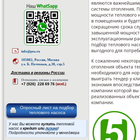
являются важнейшими
системы отопления. 
мощности теплового н
в помещениях и будет
сокращению срока слу
завышенной мощность
эксплуатационным ра
подбор теплового нас
выгодного для потреб
info@pea.ru
105082, Россия, Москва
К сожалению некотор
ул. Б. Почтовая, д.38, стр.5
отопления объекта те
необходимого для нор
Доставка в регионы России
,
выиграть тендер у кл
Оставить отзыв о компании
экономия впоследстви
+7 (926) 228 69 76
(моб.)
компании которой вы 
реализованных объект
компании.
Опросный лист на подбор
теплового насоса
У нас Вы можете
купить
тепловой
насос в
кредит или
лизинг
!
Подробности уточняйте у менеджера