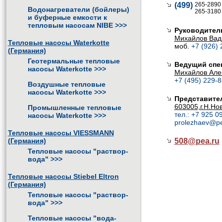
(499)
265-2890
Водонагреватели (бойлеры)
265-3180
и буферные емкости к
тепловым насосам NIBE
>>>
Руководител
Михайлов Вад
Тепловые насосы Waterkotte
моб.
+7 (926) 
(Германия)
Геотермальные тепловые
Ведущий спе
насосы Waterkotte
>>>
Михайлов Але
+7 (495) 229-8
Воздушные тепловые
насосы Waterkotte
>>>
Представител
603005,г.Н.Нов
Промышленные тепловые
тел.: +7 925 0
насосы Waterkotte
>>>
prolezhaev@pe
Тепловые насосы VIESSMANN
(Германия)
508@
pea.ru
Тепловые насосы "раствор-
вода"
>>>
Тепловые насосы Stiebel Eltron
(Германия)
Тепловые насосы "раствор-
вода"
>>>
Тепловые насосы "вода-