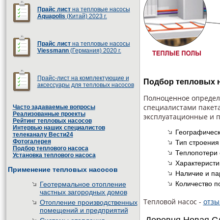
Прайс лист
на тепловые насосы
Aquapolis
(Китай) 2023 г.
Прайс лист
на тепловые насосы
Viessmann
(Германия) 2020 г.
Прайс-лист на комплектующие и
Подбор тепловых 
аксессуары для тепловых насосов
Полноценное определе
специалистами пакет
Часто задаваемые вопросы
Реализованные проекты
эксплуатационные и п
Рейтинг тепловых насосов
Интервью наших специалистов
Географическ
телеканалу Вести24
Фотогалерея
Тип строения
Подбор теплового насоса
Теплопотери 
Установка теплового насоса
Характеристи
Применение тепловых насосов
Наличие и па
Количество п
Геотермальное отопление
частных загородных домов
Тепловой насос -
отзы
Отопление производственных
помещений и предприятий