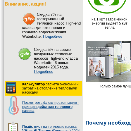
Внимание, акция!
Cкидка 7% на
геотермальный
на 1 кВт затраченной
тепловой насос High-end
энергии выдает 5 кВт
класса для отопления и
тепла
горячего водоснабжения
Waterkotte.
Подробнее
Cкидка 5% на серию
воздушных тепловых
насосов High-end класса
Waterkotte. 6 новых
моделей 2015 года.
Подробнее
Калькулятор
расчета экономии и
Только самое луч
затрат на отопление тепловыми
насосами
Посмотреть флеш-презентацию -
принцип действия теплового
насоса
Почему необходи
Прайс лист
на тепловые насосы
VMtec HI-Thermo
(Германия) 2024