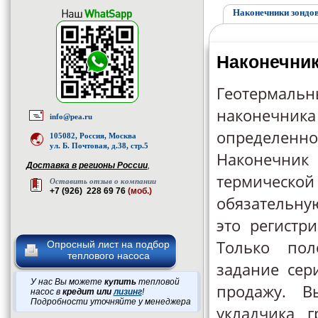
Наконечники зондов
Наконечник
Геотермаль
наконечника
info@pea.ru
определенн
105082, Россия, Москва
ул. Б. Почтовая, д.38, стр.5
Наконечник
Доставка в регионы России
,
термическ
Оставить отзыв о компании
+7 (926) 228 69 76
(моб.)
обязательну
это регистр
Только пол
Опросный лист на подбор
теплового насоса
задание сер
У нас Вы можете
купить
тепловой
продажу. В
насос в
кредит или
лизинг
!
Подробности уточняйте у менеджера
укладчика г