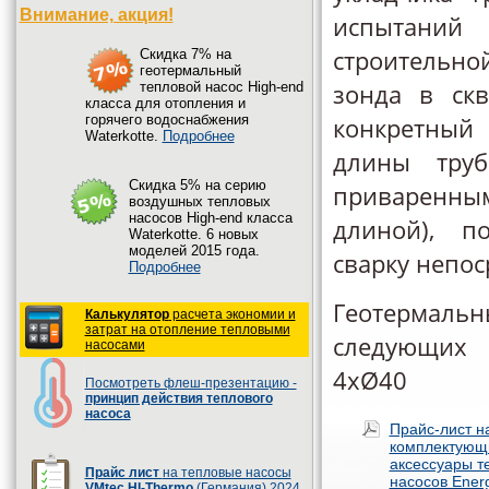
Внимание, акция!
испытаний 
строительно
Cкидка 7% на
геотермальный
зонда в ск
тепловой насос High-end
класса для отопления и
горячего водоснабжения
конкретный
Waterkotte.
Подробнее
длины труб
Cкидка 5% на серию
приваренны
воздушных тепловых
насосов High-end класса
длиной), п
Waterkotte. 6 новых
моделей 2015 года.
сварку непос
Подробнее
Геотермальн
Калькулятор
расчета экономии и
затрат на отопление тепловыми
следующих 
насосами
4хØ40
Посмотреть флеш-презентацию -
принцип действия теплового
насоса
Прайс-лист н
комплектующ
аксессуары т
Прайс лист
на тепловые насосы
насосов Ener
VMtec HI-Thermo
(Германия) 2024