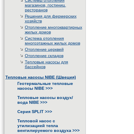
Системы отопления
магазинов, гостиниц,
ресторанов
Решения для фермерских
хозяйств
Отопление многоквартирных
жилых домов
Система отопления
многоэтажных жилых домов
Отопление церквей
Отопление складов
Тепловые насосы для
бассейнов
Тепловые насосы NIBE (Швеция)
Геотермальные тепловые
насосы NIBE
>>>
Тепловые насосы воздух/
вода NIBE
>>>
Серия SPLIT
>>>
Тепловой насос с
утилизацией тепла
вентилируемого воздуха
>>>