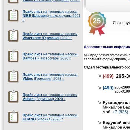
Прайс лист
на тепловые насосы
NIBE (Швеция.)
и аксессуары 2021
г.
Срок служ
Прайс лист
на тепловые насосы
Waterkotte (Германия)
2020 г.
Дополнительная информац
Прайс лист
на тепловые насосы
Мы предложим эффективное
Danfoss
и аксессуары 2020 г.
заполните форму справа, и
Отдел геотермального об
Прайс лист
на тепловые насосы
(499)
265-3
VMtec
(Германия) 2023 г.
(499)
265-2890
265-3180
Прайс лист
на тепловые насосы
Vaillant
(Германия) 2020 г.
Руководител
Михайлов Ва
моб.
+7 (926)
Прайс лист
на тепловые насосы
KITANO
(Япония) 2020 г.
Ведущий спе
Михайлов Але