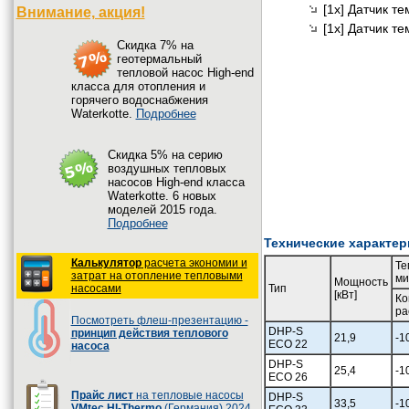
[1x] Датчик т
Внимание, акция!
[1x] Датчик т
Cкидка 7% на
геотермальный
тепловой насос High-end
класса для отопления и
горячего водоснабжения
Waterkotte.
Подробнее
Cкидка 5% на серию
воздушных тепловых
насосов High-end класса
Waterkotte. 6 новых
моделей 2015 года.
Подробнее
Технические характер
Калькулятор
расчета экономии и
Те
затрат на отопление тепловыми
ми
Мощность
насосами
Тип
[кВт]
Ко
ра
Посмотреть флеш-презентацию -
DHP-S
принцип действия теплового
21,9
-1
ECO 22
насоса
DHP-S
25,4
-1
ECO 26
Прайс лист
на тепловые насосы
DHP-S
33,5
-1
VMtec HI-Thermo
(Германия) 2024