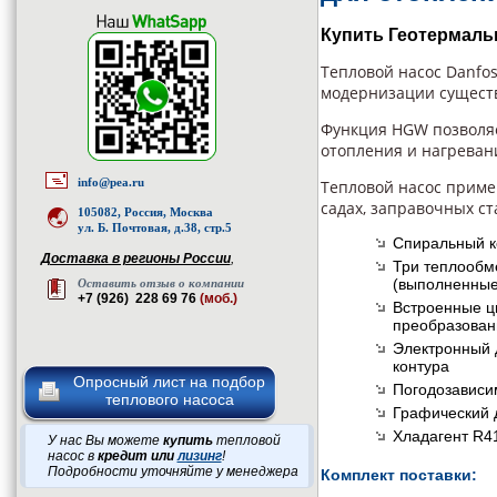
Купить Геотермаль
Тепловой насос Danfo
модернизации сущест
Функция HGW позволя
отопления и нагреван
info@pea.ru
Тепловой насос примен
садах, заправочных ста
105082, Россия, Москва
ул. Б. Почтовая, д.38, стр.5
Спиральный к
Доставка в регионы России
,
Три теплообм
(выполненные
Оставить отзыв о компании
+7 (926) 228 69 76
(моб.)
Встроенные ц
преобразова
Электронный 
контура
Опросный лист на подбор
Погодозависи
теплового насоса
Графический 
Хладагент R4
У нас Вы можете
купить
тепловой
насос в
кредит или
лизинг
!
Подробности уточняйте у менеджера
Комплект поставки: