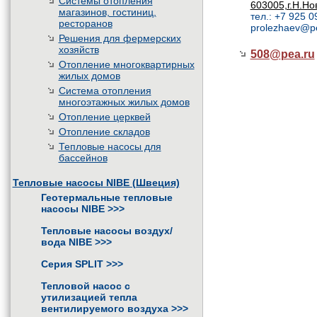
Системы отопления
603005,г.Н.Но
магазинов, гостиниц,
тел.: +7 925 0
ресторанов
prolezhaev@p
Решения для фермерских
хозяйств
508@
pea.ru
Отопление многоквартирных
жилых домов
Система отопления
многоэтажных жилых домов
Отопление церквей
Отопление складов
Тепловые насосы для
бассейнов
Тепловые насосы NIBE (Швеция)
Геотермальные тепловые
насосы NIBE
>>>
Тепловые насосы воздух/
вода NIBE
>>>
Серия SPLIT
>>>
Тепловой насос с
утилизацией тепла
вентилируемого воздуха
>>>