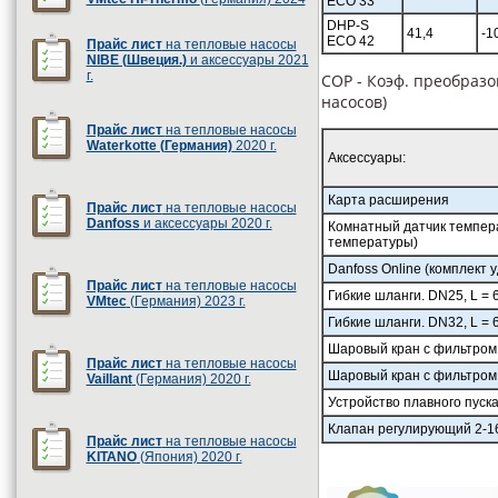
ECO 33
DHP-S
41,4
-1
ECO 42
Прайс лист
на тепловые насосы
NIBE (Швеция.)
и аксессуары 2021
г.
COP - Коэф. преобразо
насосов)
Прайс лист
на тепловые насосы
Waterkotte (Германия)
2020 г.
Аксессуары:
Карта расширения
Прайс лист
на тепловые насосы
Danfoss
и аксессуары 2020 г.
Комнатный датчик темпер
температуры)
Danfoss Online (комплект 
Прайс лист
на тепловые насосы
Гибкие шланги. DN25, L = 
VMtec
(Германия) 2023 г.
Гибкие шланги. DN32, L = 
Шаровый кран с фильтром
Прайс лист
на тепловые насосы
Шаровый кран с фильтром
Vaillant
(Германия) 2020 г.
Устройство плавного пуск
Клапан регулирующий 2-1
Прайс лист
на тепловые насосы
KITANO
(Япония) 2020 г.