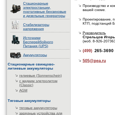
Стационарные
Производство и ко
электростанции,
вашей схеме.
портативные бензиновые
и дизельные генераторы
Проектирование, п
КТП, подстанций Б
Стабилизаторы
напряжения
Руководитель
Стрельцов Игорь
Источники
(моб. 8-926-20736
Бесперейбойного
Питания (UPS)
(499)
265-3690
Аккумуляторы
505@
pea.ru
Стационарные свинцово-
литиевые аккумуляторы
гелиевые (Sonnenschein)
с жидким элетролитом
(Classic)
AGM
Тяговые аккумуляторы
тяговые аккумуляторы
зарядные устройства для