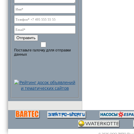
Отправить
Поставьте галочку длля отправки
данных