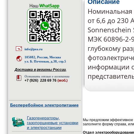
Описание
Номинальная 
от 6,6 до 230
Sonnenschein S
МЭК 60896-2-9
глубокому раз
info@pea.ru
фотоэлектрич
105082, Россия, Москва
ул. Б. Почтовая, д.38, стр.5
информации о
Доставка в регионы России
,
представитель
Оставить отзыв о компании
+7 (926) 228 69 76
(моб.)
Бесперебойное электропитание
Газогенераторы,
Мы предложим эффективное и
газопоршневые установки
заполните форму справа, или
и электростанции
Отдел электрооборудовани