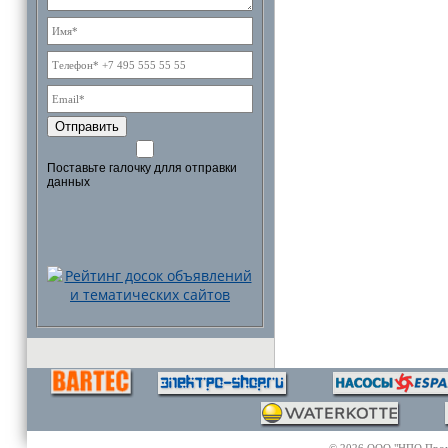
Отправить
Поставьте галочку длля отправки
данных