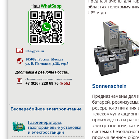
Предназначены для гар
областях телекоммуник
UPS и др.
info@pea.ru
105082, Россия, Москва
ул. Б. Почтовая, д.38, стр.5
Доставка в регионы России
,
Оставить отзыв о компании
+7 (926) 228 69 76
(моб.)
Sonnenschein
Предназначены для 
батарей, реализуемых
резервного питания 
Бесперебойное электропитание
телекоммуникационны
производства и расп
Газогенераторы,
электроэнергии, как 
газопоршневые установки
системах безопасности
и электростанции
промышленном обору