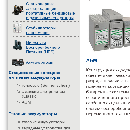
Стационарные
электростанции,
портативные бензиновые
и дизельные генераторы
Стабилизаторы
напряжения
Источники
Бесперейбойного
Питания (UPS)
AGM
Аккумуляторы
Конструкция аккумул
Стационарные свинцово-
обеспечивает высок
литиевые аккумуляторы
разряда в расчете на
гелиевые (Sonnenschein)
позволяет компонов
с жидким элетролитом
батарейные системы 
(Classic)
ограниченного прост
AGM
особенно актуальны
систем бесперебойно
переменного тока UP
Тяговые аккумуляторы
тяговые аккумуляторы
зарядные устройства для