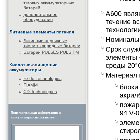
тяговых аккумуляторных
батарей
А600 явля
дополнительное
оборудование
течение в
технологии
Литиевые элементы питания
Номинальна
Литиевые первичные
тионил-хлоридные батареи
Срок служб
Батареи PULSES PULS TM
элементы 
среды 20°С
Кислотно-свинцовые
аккумуляторы
Материал 
Exide Technologies
FIAMM
блоки
CD Technologies
акрил
пожар
94 V-0
Дополнительная информация и
консультации специалистов
элеме
стиро