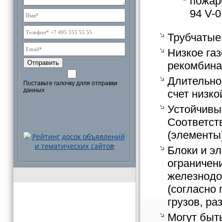
пожар
94 V-0
Трубчатые
Низкое га
Отправить
рекомбина
Длительное
Поставьте галочку длля отправки
данных
счет низко
Устойчивы 
Соответств
(элементы)
Блоки и э
ограничен
железнодо
(согласно
грузов, ра
Могут быт