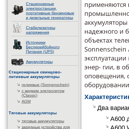
применяются в
Стационарные
электростанции,
промышленнос
портативные бензиновые
и дизельные генераторы
аккумуляторы
Стабилизаторы
надежного и б
напряжения
объектах теле
Источники
Бесперейбойного
Sonnenschein 
Питания (UPS)
эксплуатации 
Аккумуляторы
энер- гии, в 
Стационарные свинцово-
оповещения, о
литиевые аккумуляторы
оборудовании
гелиевые (Sonnenschein)
с жидким элетролитом
(Classic)
Характеристи
AGM
Два вариа
Тяговые аккумуляторы
A600 
тяговые аккумуляторы
A600 
зарядные устройства для