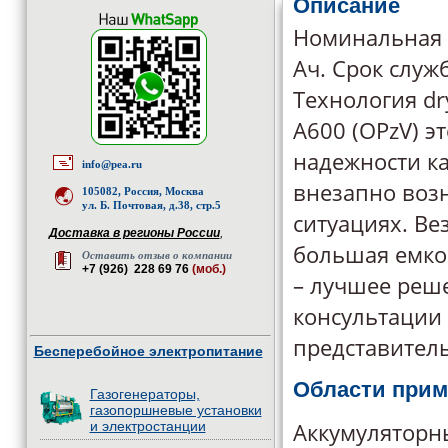
Описание
Номинальная е
Aч. Срок служ
Технология dr
A600 (OPzV) э
надежности ка
info@pea.ru
внезапно воз
105082, Россия, Москва
ул. Б. Почтовая, д.38, стр.5
ситуациях. Ве
Доставка в регионы России
,
большая емкос
Оставить отзыв о компании
+7 (926) 228 69 76
(моб.)
– лучшее реш
консультации
представитель
Бесперебойное электропитание
Области прим
Газогенераторы,
газопоршневые установки
Аккумуляторн
и электростанции