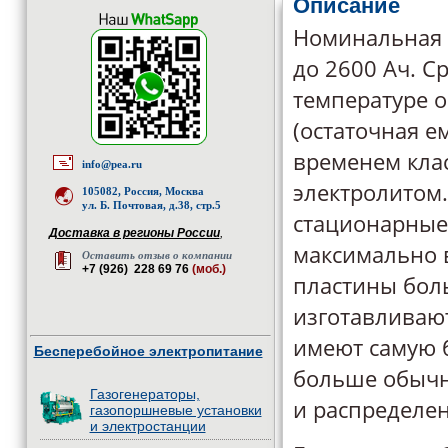
Описание
Номинальная е
до 2600 Aч. С
температуре 
(остаточная е
временем клас
info@pea.ru
электролитом
105082, Россия, Москва
ул. Б. Почтовая, д.38, стр.5
стационарные 
Доставка в регионы России
,
максимально 
Оставить отзыв о компании
+7 (926) 228 69 76
(моб.)
пластины бол
изготавливают
имеют самую 
Бесперебойное электропитание
больше обычн
Газогенераторы,
и распределен
газопоршневые установки
и электростанции