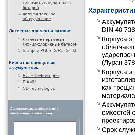
тяговых аккумуляторных
батарей
Характеристи
дополнительное
оборудование
Аккумулят
DIN 40 738
Литиевые элементы питания
Корпуса эл
Литиевые первичные
тионил-хлоридные батареи
облегчающ
Батареи PULSES PULS TM
ударопроч
(Луран 378
Кислотно-свинцовые
аккумуляторы
Корпуса эл
Exide Technologies
изготавлив
FIAMM
как трещин
CD Technologies
материала
Аккумулят
Дополнительная информация и
емкостей о
консультации специалистов
проектиро
Срок служ