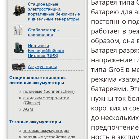
Батарея типа 
Стационарные
электростанции,
батарею для 
портативные бензиновые
и дизельные генераторы
постоянно по
работает в ре
Стабилизаторы
напряжения
образом, она 
Источники
Батарея разряж
Бесперейбойного
Питания (UPS)
напряжение гл
Аккумуляторы
типа GroE в м
режима «заряд
Стационарные свинцово-
литиевые аккумуляторы
батареями. Эт
гелиевые (Sonnenschein)
нужны ток бо
с жидким элетролитом
(Classic)
коротких и ср
AGM
до нескольких
Тяговые аккумуляторы
предпочтение
тяговые аккумуляторы
ность в экспл
зарядные устройства для