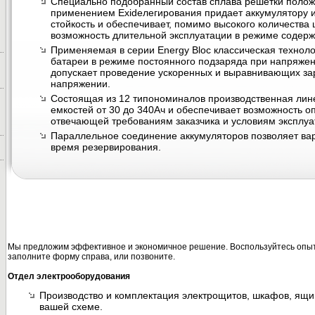
Специально подобранный состав сплава решетки полож
применением Exideлегирования придает аккумулятору 
стойкость и обеспечивает, помимо высокого количества 
возможность длительной эксплуатации в режиме содерж
Применяемая в серии Energy Bloc классическая техноло
батареи в режиме постоянного подзаряда при напряжени
допускает проведение ускоренных и выравнивающих з
напряжении.
Состоящая из 12 типономиналов производственная лин
емкостей от 30 до 340Ач и обеспечивает возможность о
отвечающей требованиям заказчика и условиям эксплуа
Параллельное соединение аккумуляторов позволяет вар
время резервирования.
Мы предложим эффективное и экономичное решение. Воспользуйтесь опыт
заполните форму справа, или позвоните.
Отдел электрооборудования
Производство и комплектация электрощитов, шкафов, ящи
вашей схеме.