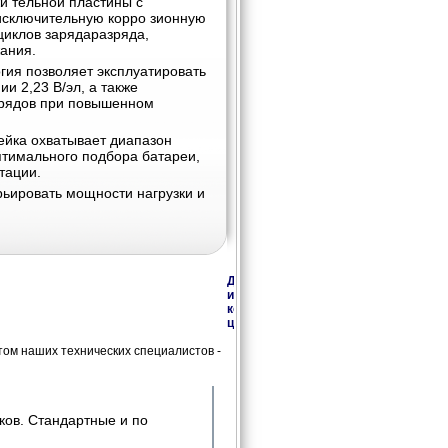
и тельной пластины с
исключительную корро зионную
циклов зарядаразряда,
ания.
гия позволяет эксплуатировать
и 2,23 В/эл, а также
арядов при повышенном
ейка охватывает диапазон
птимального подбора батареи,
тации.
ьировать мощности нагрузки и
Дополнительная
информация,
консультации,
цены
ом наших технических специалистов -
ков. Стандартные и по