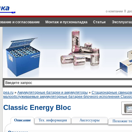
l
о компании
до
ование и согласование
Монтаж и пусконаладка
Статьи
Эксплуатац
pea.ru
»
Аккумуляторные батареи и аккумуляторы
»
Стационарные свинцов
малообслуживаемые аккумуляторные батареи блочного исполнения Classi
Classic Energy Bloc
Описание
Тех. информация
Аксессуары
Похожие т