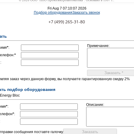
© 2026 ООО "НПО Промэлектроавтоматика". Основано в 1997 г..
Fri Aug 7 07:10:07 2026
Подбор оборудования
Заказать звонок
+7 (499) 265-31-80
ать
Примечание:
 имя
*
:
елефон:
*
:
мляя заказ через данную форму, вы получаете гарантированную скидку 2%
ать подбор оборудования
 Energy Bloc
Описание:
имя
*
:
елефон
*
:
:
отправки сообщения поставте галочку