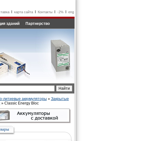
l
l
l
l
ставка
карта сайта
Контакты
-2%
eng
ия зданий
Партнерство
о-литиевые аккумуляторы
»
Закрытые
c
» Classic Energy Bloc
овары