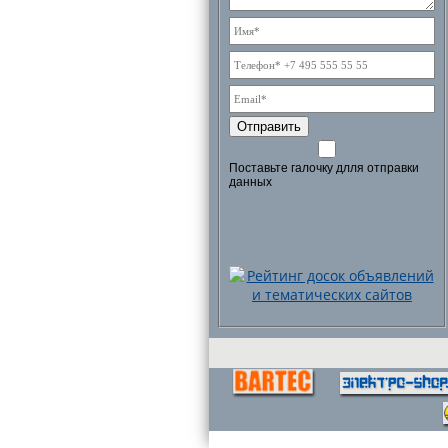
Отправить
Поставьте галочку длля отправки
данных